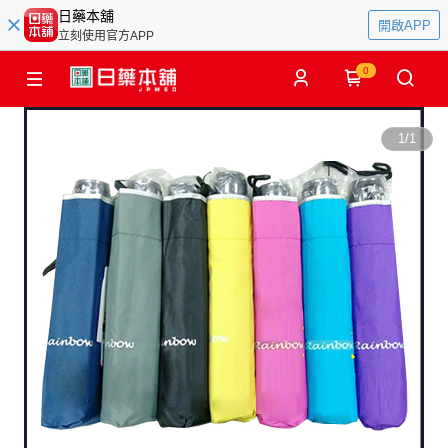
日藥本舖
開啟APP
立刻使用官方APP
0
1
/
1