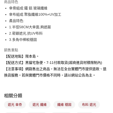
商品特色
Apple Pay
傘骨組成:鐵 鋁 玻璃纖維
傘布組成:聚脂纖維100%+UV加工
街口支付
產品特色:
悠遊付
1.半徑58CM大傘面,夠遮蔽
2.密銀遮光,抗UV布料
Google Pay
3.多角中棒較穩固
全盈+PAY
銷售重點
大哥付你分期
【配送地點】限本島。
相關說明
【配送方式】黑貓宅急便、7-11付款取貨(超商進貨材積限制內)
【大哥付你分期使用說明】
【注意事項】網路售出之商品，無法在全台實體門市提供退款、退
ATM付款
1.本服務由台灣大哥大提供，台灣大哥大用戶可立即使用無須另外申請。
2.付款方式選擇「大哥付你分期」，訂單成立後會自動跳轉到大哥付的交易
換貨服務。若與實體門市價格不同時，請以網站公告為主。
流程，驗證手機門號後，選擇欲分期的期數、繳款截止日，確認付款後即完
運送方式
成交易。
3.實際核准額度、可分期數及費用金額請依後續交易確認頁面所載為準。
全家取貨付款
4.訂單成立30分鐘內，如未前往確認交易或遇審核未通過，訂單將自動取
相關分類
每筆NT$100，滿NT$899(含以上)免運費
消。如遇「轉專審核」未通過狀況，表示未達大哥付你分期系統評分，恕無
法說明評估內容。
遮光 傘骨
遮光 纖維
纖維 穩固
布料 遮光
付款後全家取貨
【繳款方式說明】
1.分期款項不併入電信帳單，「大哥付你分期」於每月結算日後寄送繳費提
每筆NT$100，滿NT$899(含以上)免運費