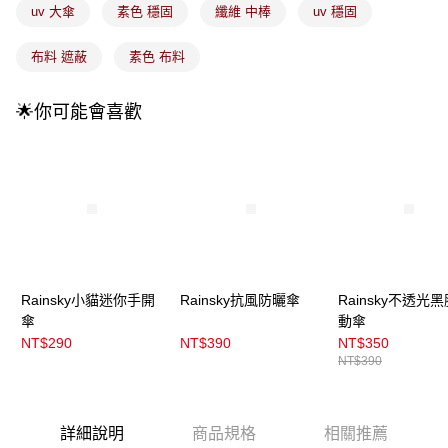
醒簡訊。
uv 大傘
素色 穩固
纖維 中棒
uv 穩固
2.透過簡訊連結打開帳單後，可選擇「超商條碼／台灣大直營門市／銀行轉
7-11取貨付款
帳／街口支付／iPASS MONEY」等通路繳費。
布料 遮蔽
素色 布料
每筆NT$100，滿NT$899(含以上)免運費
【注意事項】
付款後7-11取貨
1.本服務係由「台灣大哥大股份有限公司」（以下簡稱本公司）所提供，讓
🌟你可能會喜歡
用戶於交易時，得透過本服務購買商品或服務，並由商店將買賣／分期付款
每筆NT$100，滿NT$899(含以上)免運費
買賣價金債權讓與本公司後，依約使用本公司帳單繳交帳款。
2.基於同意付款使用「大哥付你分期」之契約關係目的，商店將以您的個人
宅配
資料（包含姓名、電話或地址）提供予台灣大哥大進項蒐集、處理及利用，
由本公司與您本人進行分期帳單所需資料之確認、核對及更正。
每筆NT$100，滿NT$899(含以上)免運費
3.完整用戶服務條款，請詳閱以下連結：
https://oppay.tw/userRule
宅配(離島)
每筆NT$300，滿NT$3,000(含以上)免運費
付款後門市自取
Rainsky小貓迷你手開
Rainsky抗風防曬傘
Rainsky不透光
每筆NT$100，滿NT$399(含以上)免運費
傘
動傘
NT$290
NT$390
NT$350
NT$390
詳細說明
商品規格
相關推薦