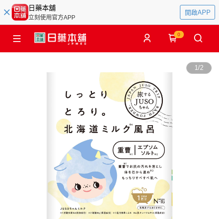
日藥本舖
開啟APP
立刻使用官方APP
0
1
/
2