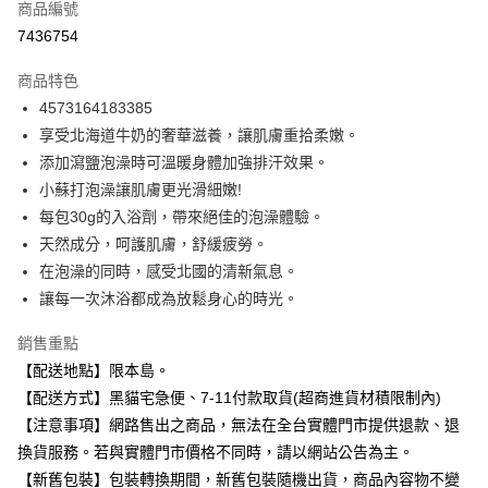
商品編號
超商取貨付款
7436754
LINE Pay
商品特色
Apple Pay
4573164183385
享受北海道牛奶的奢華滋養，讓肌膚重拾柔嫩。
街口支付
添加瀉鹽泡澡時可溫暖身體加強排汗效果。
悠遊付
小蘇打泡澡讓肌膚更光滑細嫩!
每包30g的入浴劑，帶來絕佳的泡澡體驗。
Google Pay
天然成分，呵護肌膚，舒緩疲勞。
全盈+PAY
在泡澡的同時，感受北國的清新氣息。
讓每一次沐浴都成為放鬆身心的時光。
大哥付你分期
相關說明
銷售重點
【大哥付你分期使用說明】
【配送地點】限本島。
ATM付款
1.本服務由台灣大哥大提供，台灣大哥大用戶可立即使用無須另外申請。
2.付款方式選擇「大哥付你分期」，訂單成立後會自動跳轉到大哥付的交易
【配送方式】黑貓宅急便、7-11付款取貨(超商進貨材積限制內)
流程，驗證手機門號後，選擇欲分期的期數、繳款截止日，確認付款後即完
【注意事項】網路售出之商品，無法在全台實體門市提供退款、退
運送方式
成交易。
換貨服務。若與實體門市價格不同時，請以網站公告為主。
3.實際核准額度、可分期數及費用金額請依後續交易確認頁面所載為準。
全家取貨付款
4.訂單成立30分鐘內，如未前往確認交易或遇審核未通過，訂單將自動取
【新舊包裝】包裝轉換期間，新舊包裝隨機出貨，商品內容物不變