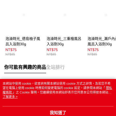
泡澡時光_德島柚子風
泡澡時光_三重檜風呂
泡澡時光_瀨戶內
呂入浴劑30g
入浴劑30g
風呂入浴劑30g
NT$75
NT$75
NT$75
NT$85
NT$85
NT$85
你可能有興趣的商品
全站排行
本網站中使用 cookie，欲查詢有關本網站使用 cookie 方式之詳情，及若您不希
熱門標籤
望在電腦上使用 cookie 時應如何變更電腦的 cookie 設定，請參閱本網站「
隱私
權條款
」之 Cookie 聲明。您繼續使用本網站即表示您同意本公司得按本網站使
用條款之 Cookie 聲明使用 cookie。
了解更多 >
我知道了