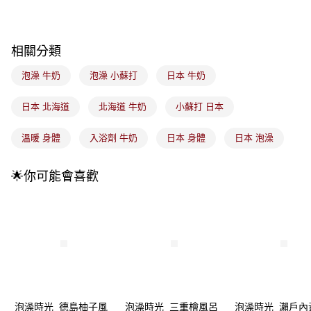
每筆NT$100，滿NT$899(含以上)免運費
消。如遇「轉專審核」未通過狀況，表示未達大哥付你分期系統評分，恕無
法說明評估內容。
付款後全家取貨
【繳款方式說明】
1.分期款項不併入電信帳單，「大哥付你分期」於每月結算日後寄送繳費提
每筆NT$100，滿NT$899(含以上)免運費
相關分類
醒簡訊。
2.透過簡訊連結打開帳單後，可選擇「超商條碼／台灣大直營門市／銀行轉
7-11取貨付款
泡澡 牛奶
泡澡 小蘇打
日本 牛奶
帳／街口支付／iPASS MONEY」等通路繳費。
每筆NT$100，滿NT$899(含以上)免運費
【注意事項】
日本 北海道
北海道 牛奶
小蘇打 日本
付款後7-11取貨
1.本服務係由「台灣大哥大股份有限公司」（以下簡稱本公司）所提供，讓
用戶於交易時，得透過本服務購買商品或服務，並由商店將買賣／分期付款
每筆NT$100，滿NT$899(含以上)免運費
溫暖 身體
入浴劑 牛奶
日本 身體
日本 泡澡
買賣價金債權讓與本公司後，依約使用本公司帳單繳交帳款。
2.基於同意付款使用「大哥付你分期」之契約關係目的，商店將以您的個人
宅配
資料（包含姓名、電話或地址）提供予台灣大哥大進項蒐集、處理及利用，
🌟你可能會喜歡
由本公司與您本人進行分期帳單所需資料之確認、核對及更正。
每筆NT$100，滿NT$899(含以上)免運費
3.完整用戶服務條款，請詳閱以下連結：
https://oppay.tw/userRule
宅配(離島)
每筆NT$300，滿NT$3,000(含以上)免運費
付款後門市自取
每筆NT$100，滿NT$399(含以上)免運費
泡澡時光_德島柚子風
泡澡時光_三重檜風呂
泡澡時光_瀨戶內