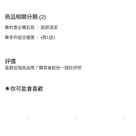
商品相關分類 (2)
🟦約會必備彩妝
臉部清潔
🟦多件組合優惠
▪️買1送1
評價
喜歡這個商品嗎？購買後給他一個好評吧
🌟你可能會喜歡