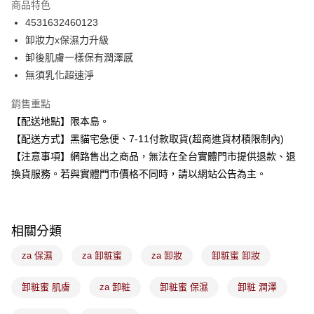
商品特色
Apple Pay
4531632460123
卸妝力x保濕力升級
街口支付
卸後肌膚一樣保有潤澤感
悠遊付
無須乳化超速淨
Google Pay
銷售重點
【配送地點】限本島。
全盈+PAY
【配送方式】黑貓宅急便、7-11付款取貨(超商進貨材積限制內)
大哥付你分期
【注意事項】網路售出之商品，無法在全台實體門市提供退款、退
相關說明
換貨服務。若與實體門市價格不同時，請以網站公告為主。
【大哥付你分期使用說明】
ATM付款
1.本服務由台灣大哥大提供，台灣大哥大用戶可立即使用無須另外申請。
2.付款方式選擇「大哥付你分期」，訂單成立後會自動跳轉到大哥付的交易
流程，驗證手機門號後，選擇欲分期的期數、繳款截止日，確認付款後即完
運送方式
相關分類
成交易。
3.實際核准額度、可分期數及費用金額請依後續交易確認頁面所載為準。
全家取貨付款
za 保濕
za 卸粧蜜
za 卸妝
卸粧蜜 卸妝
4.訂單成立30分鐘內，如未前往確認交易或遇審核未通過，訂單將自動取
每筆NT$100，滿NT$899(含以上)免運費
消。如遇「轉專審核」未通過狀況，表示未達大哥付你分期系統評分，恕無
法說明評估內容。
卸粧蜜 肌膚
za 卸粧
卸粧蜜 保濕
卸粧 潤澤
付款後全家取貨
【繳款方式說明】
1.分期款項不併入電信帳單，「大哥付你分期」於每月結算日後寄送繳費提
每筆NT$100，滿NT$899(含以上)免運費