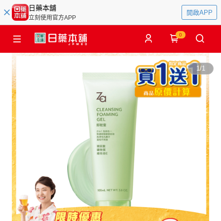
日藥本舖
開啟APP
立刻使用官方APP
0
1
/
1