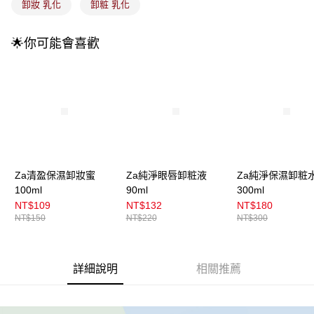
卸妝 乳化
卸粧 乳化
醒簡訊。
2.透過簡訊連結打開帳單後，可選擇「超商條碼／台灣大直營門市／銀行轉
7-11取貨付款
帳／街口支付／iPASS MONEY」等通路繳費。
🌟你可能會喜歡
每筆NT$100，滿NT$899(含以上)免運費
【注意事項】
付款後7-11取貨
1.本服務係由「台灣大哥大股份有限公司」（以下簡稱本公司）所提供，讓
用戶於交易時，得透過本服務購買商品或服務，並由商店將買賣／分期付款
每筆NT$100，滿NT$899(含以上)免運費
買賣價金債權讓與本公司後，依約使用本公司帳單繳交帳款。
2.基於同意付款使用「大哥付你分期」之契約關係目的，商店將以您的個人
宅配
資料（包含姓名、電話或地址）提供予台灣大哥大進項蒐集、處理及利用，
由本公司與您本人進行分期帳單所需資料之確認、核對及更正。
每筆NT$100，滿NT$899(含以上)免運費
3.完整用戶服務條款，請詳閱以下連結：
https://oppay.tw/userRule
宅配(離島)
Za清盈保濕卸妝蜜
Za純淨眼唇卸粧液
Za純淨保濕卸粧
每筆NT$300，滿NT$3,000(含以上)免運費
100ml
90ml
300ml
付款後門市自取
NT$109
NT$132
NT$180
NT$150
NT$220
NT$300
每筆NT$100，滿NT$399(含以上)免運費
詳細說明
相關推薦