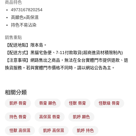
商品特色
Apple Pay
4973167820254
高顯色x高保濕
街口支付
持色不易沾染
悠遊付
銷售重點
Google Pay
【配送地點】限本島。
【配送方式】黑貓宅急便、7-11付款取貨(超商進貨材積限制內)
全盈+PAY
【注意事項】網路售出之商品，無法在全台實體門市提供退款、退
大哥付你分期
換貨服務。若與實體門市價格不同時，請以網站公告為主。
相關說明
【大哥付你分期使用說明】
ATM付款
1.本服務由台灣大哥大提供，台灣大哥大用戶可立即使用無須另外申請。
2.付款方式選擇「大哥付你分期」，訂單成立後會自動跳轉到大哥付的交易
相關分類
流程，驗證手機門號後，選擇欲分期的期數、繳款截止日，確認付款後即完
運送方式
成交易。
凱婷 唇膏
唇膏 顯色
怪獸 唇膏
怪獸級 唇膏
3.實際核准額度、可分期數及費用金額請依後續交易確認頁面所載為準。
全家取貨付款
4.訂單成立30分鐘內，如未前往確認交易或遇審核未通過，訂單將自動取
每筆NT$100，滿NT$899(含以上)免運費
持色 唇膏
高保濕 唇膏
凱婷 顯色
消。如遇「轉專審核」未通過狀況，表示未達大哥付你分期系統評分，恕無
法說明評估內容。
付款後全家取貨
【繳款方式說明】
怪獸 高保濕
凱婷 高保濕
凱婷 持色
1.分期款項不併入電信帳單，「大哥付你分期」於每月結算日後寄送繳費提
每筆NT$100，滿NT$899(含以上)免運費