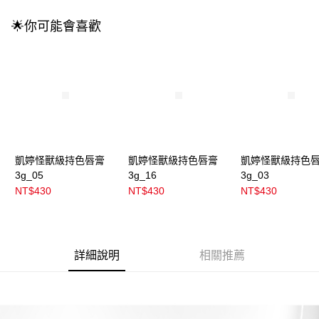
醒簡訊。
2.透過簡訊連結打開帳單後，可選擇「超商條碼／台灣大直營門市／銀行轉
🌟你可能會喜歡
7-11取貨付款
帳／街口支付／iPASS MONEY」等通路繳費。
每筆NT$100，滿NT$899(含以上)免運費
【注意事項】
付款後7-11取貨
1.本服務係由「台灣大哥大股份有限公司」（以下簡稱本公司）所提供，讓
用戶於交易時，得透過本服務購買商品或服務，並由商店將買賣／分期付款
每筆NT$100，滿NT$899(含以上)免運費
買賣價金債權讓與本公司後，依約使用本公司帳單繳交帳款。
2.基於同意付款使用「大哥付你分期」之契約關係目的，商店將以您的個人
宅配
資料（包含姓名、電話或地址）提供予台灣大哥大進項蒐集、處理及利用，
由本公司與您本人進行分期帳單所需資料之確認、核對及更正。
每筆NT$100，滿NT$899(含以上)免運費
3.完整用戶服務條款，請詳閱以下連結：
https://oppay.tw/userRule
凱婷怪獸級持色唇膏
凱婷怪獸級持色唇膏
凱婷怪獸級持色
宅配(離島)
3g_05
3g_16
3g_03
每筆NT$300，滿NT$3,000(含以上)免運費
NT$430
NT$430
NT$430
付款後門市自取
每筆NT$100，滿NT$399(含以上)免運費
詳細說明
相關推薦