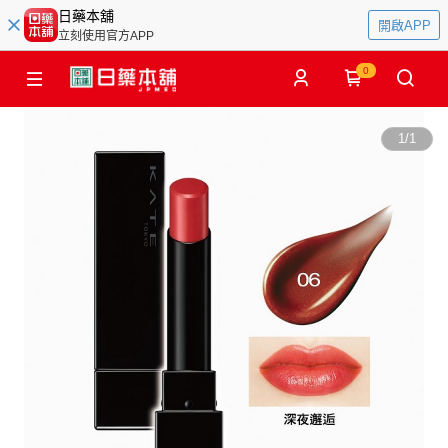
日藥本舖
開啟APP
立刻使用官方APP
0
1
/
1