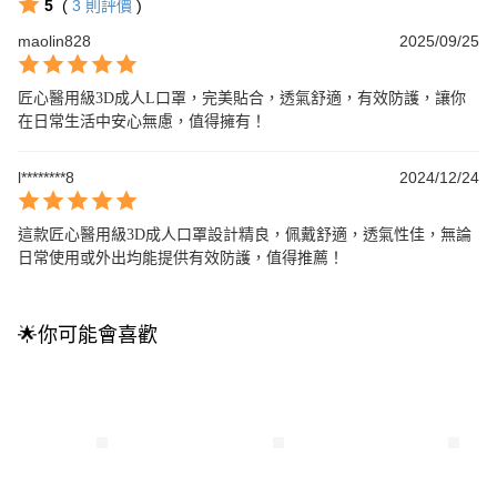
5
(
3
則評價
)
maolin828
2025/09/25
匠心醫用級3D成人L口罩，完美貼合，透氣舒適，有效防護，讓你
在日常生活中安心無慮，值得擁有！
l********8
2024/12/24
這款匠心醫用級3D成人口罩設計精良，佩戴舒適，透氣性佳，無論
日常使用或外出均能提供有效防護，值得推薦！
🌟你可能會喜歡