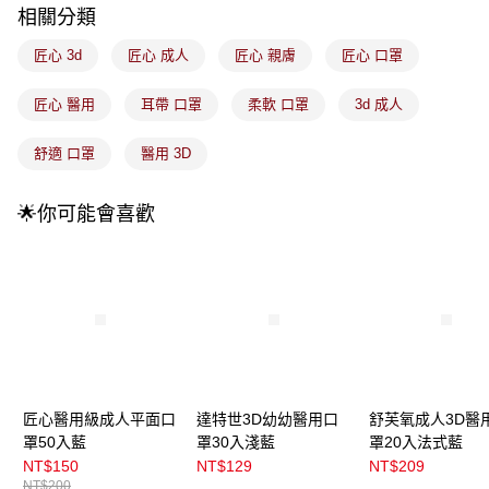
付款後全家取貨
【繳款方式說明】
相關分類
1.分期款項不併入電信帳單，「大哥付你分期」於每月結算日後寄送繳費提
每筆NT$100，滿NT$899(含以上)免運費
醒簡訊。
匠心 3d
匠心 成人
匠心 親膚
匠心 口罩
2.透過簡訊連結打開帳單後，可選擇「超商條碼／台灣大直營門市／銀行轉
7-11取貨付款
帳／街口支付／iPASS MONEY」等通路繳費。
匠心 醫用
耳帶 口罩
柔軟 口罩
3d 成人
每筆NT$100，滿NT$899(含以上)免運費
【注意事項】
付款後7-11取貨
1.本服務係由「台灣大哥大股份有限公司」（以下簡稱本公司）所提供，讓
舒適 口罩
醫用 3D
用戶於交易時，得透過本服務購買商品或服務，並由商店將買賣／分期付款
每筆NT$100，滿NT$899(含以上)免運費
買賣價金債權讓與本公司後，依約使用本公司帳單繳交帳款。
2.基於同意付款使用「大哥付你分期」之契約關係目的，商店將以您的個人
🌟你可能會喜歡
宅配
資料（包含姓名、電話或地址）提供予台灣大哥大進項蒐集、處理及利用，
由本公司與您本人進行分期帳單所需資料之確認、核對及更正。
每筆NT$100，滿NT$899(含以上)免運費
3.完整用戶服務條款，請詳閱以下連結：
https://oppay.tw/userRule
宅配(離島)
每筆NT$300，滿NT$3,000(含以上)免運費
付款後門市自取
每筆NT$100，滿NT$399(含以上)免運費
匠心醫用級成人平面口
達特世3D幼幼醫用口
舒芙氧成人3D醫
罩50入藍
罩30入淺藍
罩20入法式藍
NT$150
NT$129
NT$209
NT$200