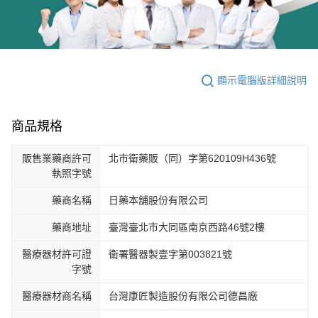
顯示電腦版詳細說明
商品規格
販售業藥商許可
北市衛藥販（同）字第620109H436號
執照字號
藥商名稱
日藥本舖股份有限公司
藥商地址
臺灣臺北市大同區南京西路46號2樓
醫療器材許可證
衛署醫器製壹字第003821號
字號
醫療器材商名稱
台灣康匠製造股份有限公司德昌廠