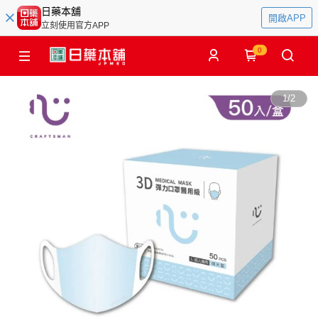
日藥本舖
開啟APP
立刻使用官方APP
0
1
/
2