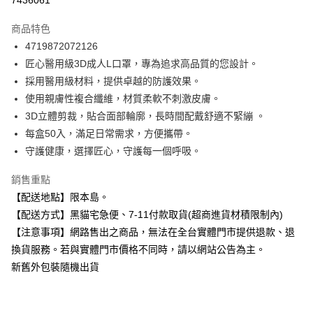
7436061
LINE Pay
商品特色
Apple Pay
4719872072126
匠心醫用級3D成人L口罩，專為追求高品質的您設計。
街口支付
採用醫用級材料，提供卓越的防護效果。
悠遊付
使用親膚性複合纖維，材質柔軟不刺激皮膚。
3D立體剪裁，貼合面部輪廓，長時間配戴舒適不緊繃 。
Google Pay
每盒50入，滿足日常需求，方便攜帶。
全盈+PAY
守護健康，選擇匠心，守護每一個呼吸。
大哥付你分期
銷售重點
相關說明
【配送地點】限本島。
【大哥付你分期使用說明】
【配送方式】黑貓宅急便、7-11付款取貨(超商進貨材積限制內)
ATM付款
1.本服務由台灣大哥大提供，台灣大哥大用戶可立即使用無須另外申請。
2.付款方式選擇「大哥付你分期」，訂單成立後會自動跳轉到大哥付的交易
【注意事項】網路售出之商品，無法在全台實體門市提供退款、退
流程，驗證手機門號後，選擇欲分期的期數、繳款截止日，確認付款後即完
換貨服務。若與實體門市價格不同時，請以網站公告為主。
運送方式
成交易。
新舊外包裝隨機出貨
3.實際核准額度、可分期數及費用金額請依後續交易確認頁面所載為準。
全家取貨付款
4.訂單成立30分鐘內，如未前往確認交易或遇審核未通過，訂單將自動取
每筆NT$100，滿NT$899(含以上)免運費
消。如遇「轉專審核」未通過狀況，表示未達大哥付你分期系統評分，恕無
法說明評估內容。