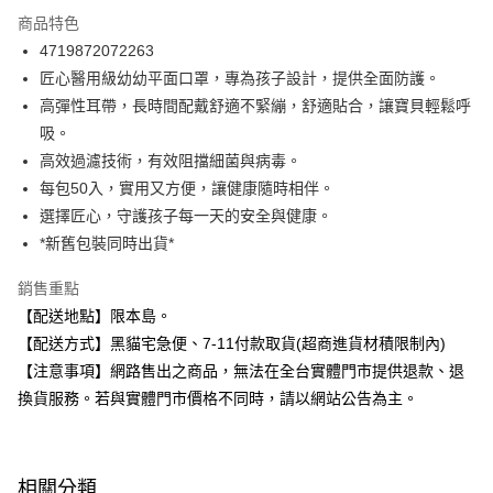
LINE Pay
商品特色
Apple Pay
4719872072263
匠心醫用級幼幼平面口罩，專為孩子設計，提供全面防護。
街口支付
高彈性耳帶，長時間配戴舒適不緊繃，舒適貼合，讓寶貝輕鬆呼
悠遊付
吸。
高效過濾技術，有效阻擋細菌與病毒。
Google Pay
每包50入，實用又方便，讓健康隨時相伴。
全盈+PAY
選擇匠心，守護孩子每一天的安全與健康。
*新舊包裝同時出貨*
大哥付你分期
相關說明
銷售重點
【大哥付你分期使用說明】
【配送地點】限本島。
ATM付款
1.本服務由台灣大哥大提供，台灣大哥大用戶可立即使用無須另外申請。
2.付款方式選擇「大哥付你分期」，訂單成立後會自動跳轉到大哥付的交易
【配送方式】黑貓宅急便、7-11付款取貨(超商進貨材積限制內)
流程，驗證手機門號後，選擇欲分期的期數、繳款截止日，確認付款後即完
【注意事項】網路售出之商品，無法在全台實體門市提供退款、退
運送方式
成交易。
換貨服務。若與實體門市價格不同時，請以網站公告為主。
3.實際核准額度、可分期數及費用金額請依後續交易確認頁面所載為準。
全家取貨付款
4.訂單成立30分鐘內，如未前往確認交易或遇審核未通過，訂單將自動取
每筆NT$100，滿NT$899(含以上)免運費
消。如遇「轉專審核」未通過狀況，表示未達大哥付你分期系統評分，恕無
法說明評估內容。
付款後全家取貨
【繳款方式說明】
相關分類