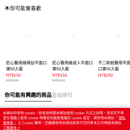
🌟你可能會喜歡
匠心醫用級婦幼平面口
匠心醫用級成人平面口
不二新創醫用平
罩50入藍
罩50入藍
口罩50入藍
NT$150
NT$150
NT$250
NT$200
NT$200
你可能有興趣的商品
全站排行
本網站中使用 cookie，欲查詢有關本網站使用 cookie 方式之詳情，及若您不希
熱門標籤
望在電腦上使用 cookie 時應如何變更電腦的 cookie 設定，請參閱本網站「
隱私
權條款
」之 Cookie 聲明。您繼續使用本網站即表示您同意本公司得按本網站使
用條款之 Cookie 聲明使用 cookie。
了解更多 >