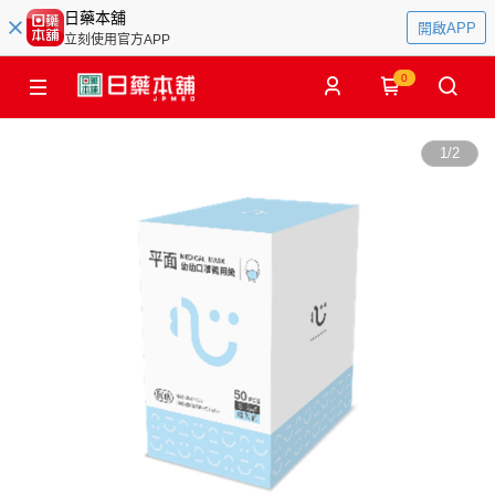
日藥本舖
開啟APP
立刻使用官方APP
0
1
/
2