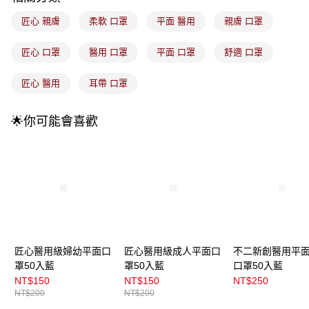
1.分期款項不併入電信帳單，「大哥付你分期」於每月結算日後寄送繳費提
每筆NT$100，滿NT$899(含以上)免運費
醒簡訊。
匠心 親膚
柔軟 口罩
平面 醫用
親膚 口罩
2.透過簡訊連結打開帳單後，可選擇「超商條碼／台灣大直營門市／銀行轉
7-11取貨付款
帳／街口支付／iPASS MONEY」等通路繳費。
匠心 口罩
醫用 口罩
平面 口罩
舒適 口罩
每筆NT$100，滿NT$899(含以上)免運費
【注意事項】
付款後7-11取貨
1.本服務係由「台灣大哥大股份有限公司」（以下簡稱本公司）所提供，讓
匠心 醫用
耳帶 口罩
用戶於交易時，得透過本服務購買商品或服務，並由商店將買賣／分期付款
每筆NT$100，滿NT$899(含以上)免運費
買賣價金債權讓與本公司後，依約使用本公司帳單繳交帳款。
2.基於同意付款使用「大哥付你分期」之契約關係目的，商店將以您的個人
🌟你可能會喜歡
宅配
資料（包含姓名、電話或地址）提供予台灣大哥大進項蒐集、處理及利用，
由本公司與您本人進行分期帳單所需資料之確認、核對及更正。
每筆NT$100，滿NT$899(含以上)免運費
3.完整用戶服務條款，請詳閱以下連結：
https://oppay.tw/userRule
宅配(離島)
每筆NT$300，滿NT$3,000(含以上)免運費
付款後門市自取
每筆NT$100，滿NT$399(含以上)免運費
匠心醫用級婦幼平面口
匠心醫用級成人平面口
不二新創醫用平
罩50入藍
罩50入藍
口罩50入藍
NT$150
NT$150
NT$250
NT$200
NT$200