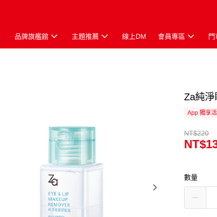
品牌旗艦館
主題推薦
線上DM
會員專區
門
Za純淨
App 獨享
NT$220
NT$1
數量