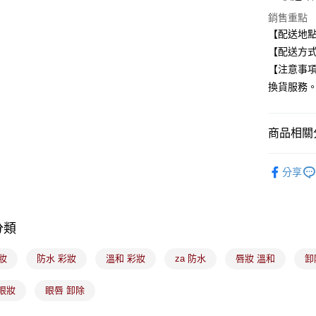
銷售重點
大哥付你
【配送地
相關說明
【配送方式
【大哥付
ATM付款
1.本服務
【注意事
2.付款方
換貨服務
流程，驗
完成交易
運送方式
3.實際核
4.訂單成
商品相關分
全家取貨
消。如遇
每筆NT$1
無法說明
🟦約會必
【繳款方
分享
付款後全
1.分期款
醒簡訊。
每筆NT$1
2.透過簡
帳／街口支
分類
7-11取貨
【注意事
每筆NT$1
彩妝
防水 彩妝
溫和 彩妝
za 防水
唇妝 溫和
1.本服務
卸
用戶於交
付款後7-1
款買賣價
眼妝
眼唇 卸除
每筆NT$1
2.基於同
資料（包