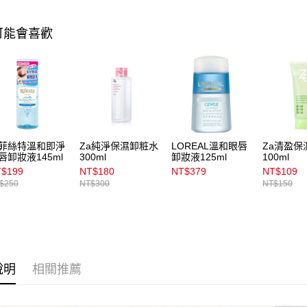
宅配
用，由本
3.完整用
每筆NT$1
可能會喜歡
宅配(離島)
每筆NT$3
付款後門
每筆NT$1
菲絲特溫和即淨
Za純淨保濕卸粧水
LOREAL溫和眼唇
Za清盈保
唇卸妝液145ml
300ml
卸妝液125ml
100ml
$199
NT$180
NT$379
NT$109
$250
NT$300
NT$150
說明
相關推薦