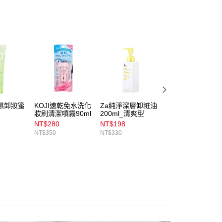
公司與您本人進行分期帳單所需資料之確認、核對及更正。
戶服務條款，請詳閱以下連結：
https://oppay.tw/userRule
00，滿NT$899(含以上)免運費
00，滿NT$3,000(含以上)免運費
市自取
00，滿NT$399(含以上)免運費
濕卸妝蜜
KOJI速乾免水洗化
Za純淨深層卸粧油
Soft99眼鏡清洗液
妝刷清潔噴霧90ml
200ml_清爽型
超除菌型叢林花語
200ml
NT$280
NT$198
NT$210
NT$350
NT$330
NT$259