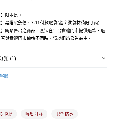
分期
點】限本島。
】黑貓宅急便、7-11付款取貨(超商進貨材積限制內)
你分期使用說明】
由台灣大哥大提供，台灣大哥大用戶可立即使用無須另外申請。
項】網路售出之商品，無法在全台實體門市提供退款、退
式選擇「大哥付你分期」，訂單成立後會自動跳轉到大哥付的交易
。若與實體門市價格不同時，請以網站公告為主。
證手機門號後，選擇欲分期的期數、繳款截止日，確認付款後即
。
准額度、可分期數及費用金額請依後續交易確認頁面所載為準。
立30分鐘內，如未前往確認交易或遇審核未通過，訂單將自動取
類 (1)
付款
「轉專審核」未通過狀況，表示未達大哥付你分期系統評分，恕
00，滿NT$899(含以上)免運費
評估內容。
備彩妝
臉部清潔
式說明】
客服
家取貨
項不併入電信帳單，「大哥付你分期」於每月結算日後寄送繳費提
00，滿NT$899(含以上)免運費
訊連結打開帳單後，可選擇「超商條碼／台灣大直營門市／銀行轉
付／iPASS MONEY」等通路繳費。
付款
項】
00，滿NT$899(含以上)免運費
係由「台灣大哥大股份有限公司」（以下簡稱本公司）所提供，讓
除 彩妝
睫毛 卸除
眼唇 防水
易時，得透過本服務購買商品或服務，並由商店將買賣／分期付
1取貨
金債權讓與本公司後，依約使用本公司帳單繳交帳款。
00，滿NT$899(含以上)免運費
意付款使用「大哥付你分期」之契約關係目的，商店將以您的個人
含姓名、電話或地址）提供予台灣大哥大進項蒐集、處理及利