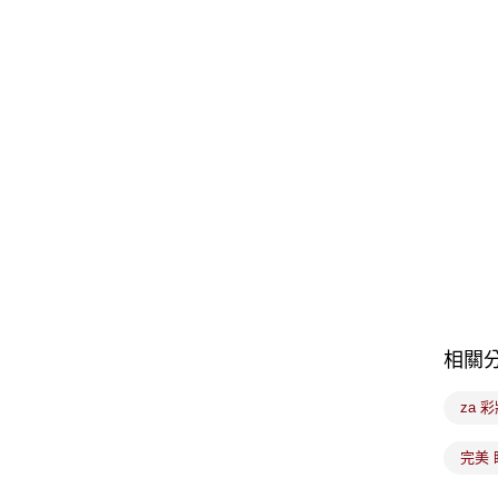
相關
za 
完美 