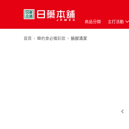
商品分類
主打活動
首頁
🟦約會必備彩妝
臉部清潔