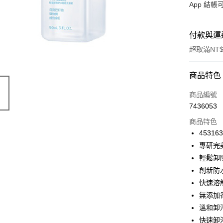
App 結
付款與運
超取滿NT$
付款方式
商品特色
信用卡一
商品編號
7436053
超商取貨
商品特色
LINE Pay
45316
專研完
Apple Pay
輕鬆卸
街口支付
創新防
快速溶
悠遊付
無添加
Google Pa
溫和卸
快速卸
全盈+PAY