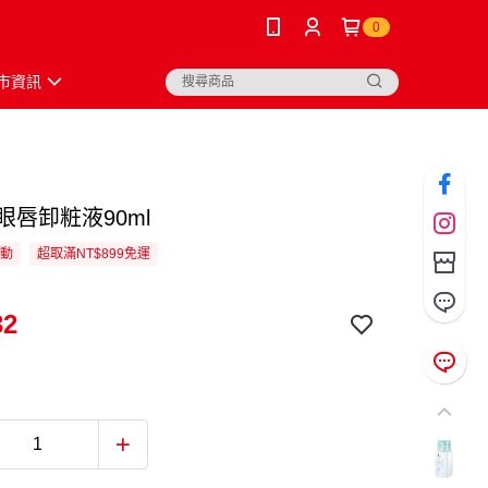
0
市資訊
眼唇卸粧液90ml
活動
超取滿NT$899免運
32