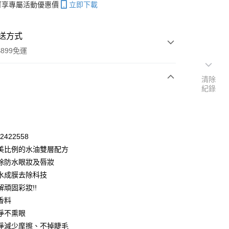
帳可享專屬活動優惠價
立即下載
送方式
899免運
清除
紀錄
次付款
付款
32422558
美比例的水油雙層配方
除防水眼妝及唇妝
水成膜去除科技
解頑固彩妝!!
香料
y
淨不熏眼
淨減少摩擦、不掉睫毛