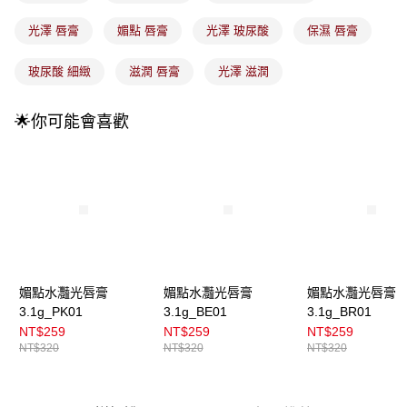
法說明評估內容。
付款後全家取貨
【繳款方式說明】
光澤 唇膏
媚點 唇膏
光澤 玻尿酸
保濕 唇膏
1.分期款項不併入電信帳單，「大哥付你分期」於每月結算日後寄送繳費提
每筆NT$100，滿NT$899(含以上)免運費
醒簡訊。
2.透過簡訊連結打開帳單後，可選擇「超商條碼／台灣大直營門市／銀行轉
玻尿酸 細緻
滋潤 唇膏
光澤 滋潤
7-11取貨付款
帳／街口支付／iPASS MONEY」等通路繳費。
每筆NT$100，滿NT$899(含以上)免運費
【注意事項】
🌟你可能會喜歡
付款後7-11取貨
1.本服務係由「台灣大哥大股份有限公司」（以下簡稱本公司）所提供，讓
用戶於交易時，得透過本服務購買商品或服務，並由商店將買賣／分期付款
每筆NT$100，滿NT$899(含以上)免運費
買賣價金債權讓與本公司後，依約使用本公司帳單繳交帳款。
2.基於同意付款使用「大哥付你分期」之契約關係目的，商店將以您的個人
宅配
資料（包含姓名、電話或地址）提供予台灣大哥大進項蒐集、處理及利用，
由本公司與您本人進行分期帳單所需資料之確認、核對及更正。
每筆NT$100，滿NT$899(含以上)免運費
3.完整用戶服務條款，請詳閱以下連結：
https://oppay.tw/userRule
宅配(離島)
每筆NT$300，滿NT$3,000(含以上)免運費
媚點水灩光唇膏
媚點水灩光唇膏
媚點水灩光唇膏
付款後門市自取
3.1g_PK01
3.1g_BE01
3.1g_BR01
NT$259
NT$259
NT$259
每筆NT$100，滿NT$399(含以上)免運費
NT$320
NT$320
NT$320