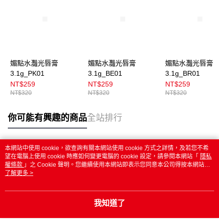
媚點水灩光唇膏
媚點水灩光唇膏
媚點水灩光唇膏
3.1g_PK01
3.1g_BE01
3.1g_BR01
NT$259
NT$259
NT$259
NT$320
NT$320
NT$320
你可能有興趣的商品
全站排行
本網站中使用 cookie，欲查詢有關本網站使用 cookie 方式之詳情，及若您不希
熱門標籤
望在電腦上使用 cookie 時應如何變更電腦的 cookie 設定，請參閱本網站「
隱私
權條款
」之 Cookie 聲明。您繼續使用本網站即表示您同意本公司得按本網站使
用條款之 Cookie 聲明使用 cookie。
了解更多 >
我知道了