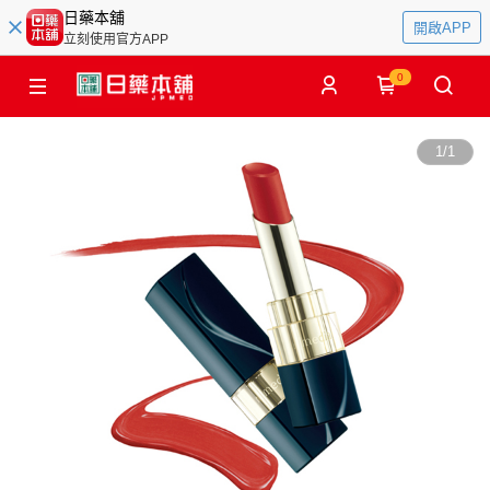
日藥本舖
開啟APP
立刻使用官方APP
0
1
/
1