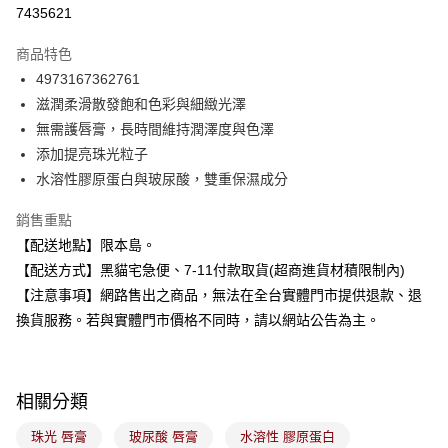
超商取貨付款
7435621
LINE Pay
商品特色
Apple Pay
4973167362761
滋潤柔滑散發飽和色彩與細緻光澤
街口支付
無需護唇膏，長時間維持潤澤度與色澤
悠遊付
添加提亮珠光粒子
水溶性膠原蛋白與玻尿酸，雙重保濕成分
Google Pay
銷售重點
全盈+PAY
【配送地點】限本島。
大哥付你分期
【配送方式】黑貓宅急便、7-11付款取貨(超商進貨材積限制內)
相關說明
【注意事項】網路售出之商品，無法在全台實體門市提供退款、退
【大哥付你分期使用說明】
換貨服務。若與實體門市價格不同時，請以網站公告為主。
ATM付款
1.本服務由台灣大哥大提供，台灣大哥大用戶可立即使用無須另外申請。
2.付款方式選擇「大哥付你分期」，訂單成立後會自動跳轉到大哥付的交易
流程，驗證手機門號後，選擇欲分期的期數、繳款截止日，確認付款後即完
運送方式
成交易。
3.實際核准額度、可分期數及費用金額請依後續交易確認頁面所載為準。
相關分類
全家取貨付款
4.訂單成立30分鐘內，如未前往確認交易或遇審核未通過，訂單將自動取
每筆NT$100，滿NT$899(含以上)免運費
消。如遇「轉專審核」未通過狀況，表示未達大哥付你分期系統評分，恕無
珠光 唇膏
玻尿酸 唇膏
水溶性 膠原蛋白