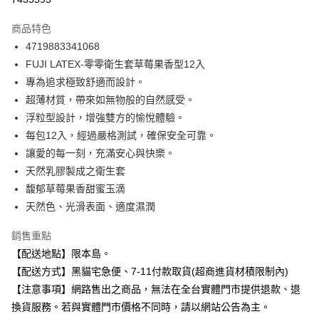
LINE Pay
商品特色
Apple Pay
4719883341068
FUJI LATEX-零零衛生套草莓果香型12入
街口支付
專為追求極致舒適而設計。
悠遊付
超薄材質，帶來如無物般的自然感受。
浮粒型設計，增強雙方的愉悅體驗。
Google Pay
每包12入，經過嚴格測試，確保安全可靠。
全盈+PAY
讓愛的每一刻，充滿安心與快樂。
天然乳膠製成之衛生套
大哥付你分期
馥郁草莓果香甜蜜玉滴
相關說明
天然色、光滑表面、適度濕潤
【大哥付你分期使用說明】
ATM付款
1.本服務由台灣大哥大提供，台灣大哥大用戶可立即使用無須另外申請。
2.付款方式選擇「大哥付你分期」，訂單成立後會自動跳轉到大哥付的交易
銷售重點
流程，驗證手機門號後，選擇欲分期的期數、繳款截止日，確認付款後即完
【配送地點】限本島。
運送方式
成交易。
【配送方式】黑貓宅急便、7-11付款取貨(超商進貨材積限制內)
3.實際核准額度、可分期數及費用金額請依後續交易確認頁面所載為準。
全家取貨付款
4.訂單成立30分鐘內，如未前往確認交易或遇審核未通過，訂單將自動取
【注意事項】網路售出之商品，無法在全台實體門市提供退款、退
每筆NT$100，滿NT$899(含以上)免運費
消。如遇「轉專審核」未通過狀況，表示未達大哥付你分期系統評分，恕無
換貨服務。若與實體門市價格不同時，請以網站公告為主。
法說明評估內容。