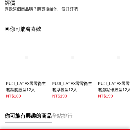
評價
喜歡這個商品嗎？購買後給他一個好評吧
🌟你可能會喜歡
FUJI_LATEX零零衛生
FUJI_LATEX零零衛生
FUJI_LATEX零
套超觸感型12入
套浮粒型12入
套激點環紋型12
NT$169
NT$199
NT$199
你可能有興趣的商品
全站排行