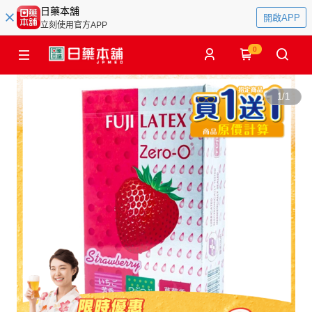
日藥本舖
開啟APP
立刻使用官方APP
0
1
/
1