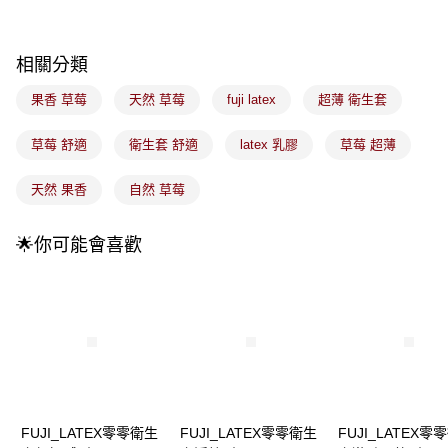
付款後全家取貨
【繳款方式說明】
1.分期款項不併入電信帳單，「大哥付你分期」於每月結算日後寄送繳費提
每筆NT$100，滿NT$899(含以上)免運費
醒簡訊。
2.透過簡訊連結打開帳單後，可選擇「超商條碼／台灣大直營門市／銀行轉
相關分類
7-11取貨付款
帳／街口支付／iPASS MONEY」等通路繳費。
每筆NT$100，滿NT$899(含以上)免運費
果香 草莓
天然 草莓
fuji latex
超薄 衛生套
【注意事項】
付款後7-11取貨
1.本服務係由「台灣大哥大股份有限公司」（以下簡稱本公司）所提供，讓
草莓 舒適
衛生套 舒適
latex 乳膠
草莓 超薄
用戶於交易時，得透過本服務購買商品或服務，並由商店將買賣／分期付款
每筆NT$100，滿NT$899(含以上)免運費
買賣價金債權讓與本公司後，依約使用本公司帳單繳交帳款。
2.基於同意付款使用「大哥付你分期」之契約關係目的，商店將以您的個人
天然 果香
自然 草莓
宅配
資料（包含姓名、電話或地址）提供予台灣大哥大進項蒐集、處理及利用，
由本公司與您本人進行分期帳單所需資料之確認、核對及更正。
每筆NT$100，滿NT$899(含以上)免運費
3.完整用戶服務條款，請詳閱以下連結：
https://oppay.tw/userRule
🌟你可能會喜歡
宅配(離島)
每筆NT$300，滿NT$3,000(含以上)免運費
付款後門市自取
每筆NT$100，滿NT$399(含以上)免運費
FUJI_LATEX零零衛生
FUJI_LATEX零零衛生
FUJI_LATEX零