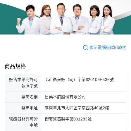
顯示電腦版詳細說明
商品規格
販售業藥商許可
北市衛藥販（同）字第620109H436號
執照字號
藥商名稱
日藥本舖股份有限公司
藥商地址
臺灣臺北市大同區南京西路46號2樓
醫療器材許可證
衛署醫器製字第001283號
字號