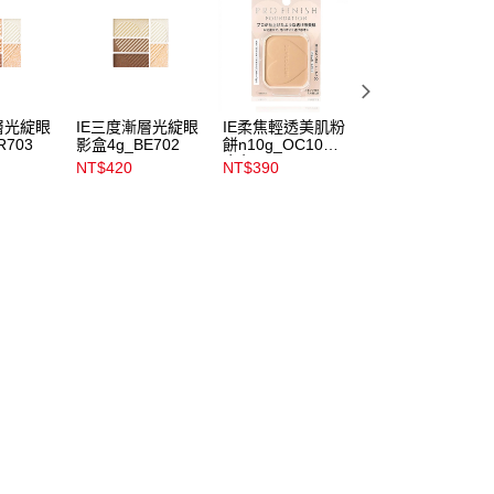
層光綻眼
IE三度漸層光綻眼
IE柔焦輕透美肌粉
IE三度漸層光綻眼
R703
影盒4g_BE702
餅n10g_OC10明
影盒4g_PK704
亮色
NT$420
NT$390
NT$420