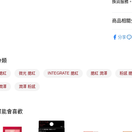
全盈+PAY
換貨服務
大哥付你
相關說明
商品相關分
【大哥付
ATM付款
1.本服務
🟦約會必
2.付款方
分享
流程，驗
完成交易
運送方式
3.實際核
4.訂單成
全家取貨
分類
消。如遇
每筆NT$1
無法說明
【繳款方
腮紅
微光 腮紅
INTEGRATE 腮紅
腮紅 潤澤
粉感 
付款後全
1.分期款
醒簡訊。
每筆NT$1
潤澤
潤澤 粉感
2.透過簡
帳／街口支
7-11取貨
【注意事
每筆NT$1
1.本服務
可能會喜歡
用戶於交
付款後7-1
款買賣價
每筆NT$1
2.基於同
資料（包