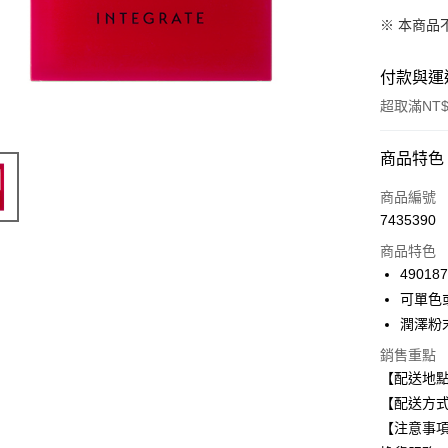
※ 本商品
付款與運
超取滿NT$
付款方式
商品特色
信用卡一
商品編號
7435390
超商取貨
商品特色
LINE Pay
49018
可單色
Apple Pay
潤澤粉
街口支付
銷售重點
【配送地
悠遊付
【配送方式
Google Pa
【注意事