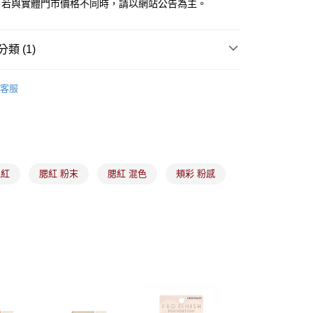
。若與實體門市價格不同時，請以網站公告為主。
分期
類 (1)
你分期使用說明】
由台灣大哥大提供，台灣大哥大用戶可立即使用無須另外申請。
備彩妝
眉、眼、唇、腮彩妝
式選擇「大哥付你分期」，訂單成立後會自動跳轉到大哥付的交易
客服
證手機門號後，選擇欲分期的期數、繳款截止日，確認付款後即
。
准額度、可分期數及費用金額請依後續交易確認頁面所載為準。
立30分鐘內，如未前往確認交易或遇審核未通過，訂單將自動取
付款
「轉專審核」未通過狀況，表示未達大哥付你分期系統評分，恕
00，滿NT$899(含以上)免運費
評估內容。
式說明】
腮紅
腮紅 粉末
腮紅 混色
頰彩 粉感
家取貨
項不併入電信帳單，「大哥付你分期」於每月結算日後寄送繳費提
00，滿NT$899(含以上)免運費
訊連結打開帳單後，可選擇「超商條碼／台灣大直營門市／銀行轉
付／iPASS MONEY」等通路繳費。
付款
項】
00，滿NT$899(含以上)免運費
係由「台灣大哥大股份有限公司」（以下簡稱本公司）所提供，讓
易時，得透過本服務購買商品或服務，並由商店將買賣／分期付
1取貨
金債權讓與本公司後，依約使用本公司帳單繳交帳款。
00，滿NT$899(含以上)免運費
意付款使用「大哥付你分期」之契約關係目的，商店將以您的個人
含姓名、電話或地址）提供予台灣大哥大進項蒐集、處理及利