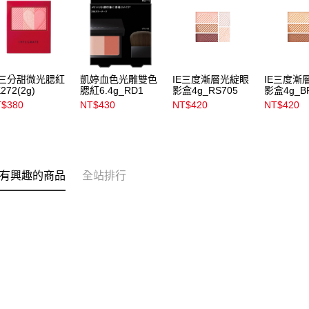
E三分甜微光腮紅
凱婷血色光雕雙色
IE三度漸層光綻眼
IE三度漸
272(2g)
腮紅6.4g_RD1
影盒4g_RS705
影盒4g_B
$380
NT$430
NT$420
NT$420
有興趣的商品
全站排行