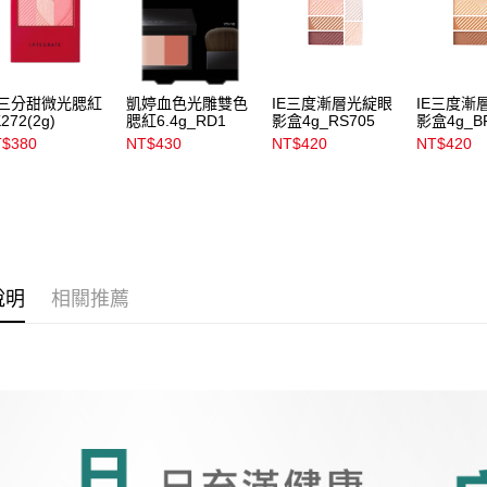
宅配
用，由本
3.完整用
每筆NT$1
宅配(離島)
E三分甜微光腮紅
凱婷血色光雕雙色
IE三度漸層光綻眼
IE三度漸
每筆NT$3
272(2g)
腮紅6.4g_RD1
影盒4g_RS705
影盒4g_B
$380
NT$430
NT$420
NT$420
付款後門
每筆NT$1
說明
相關推薦