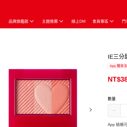
品牌旗艦館
主題推薦
線上DM
會員專區
門
IE三分
App 獨享
NT$3
數量
App 結