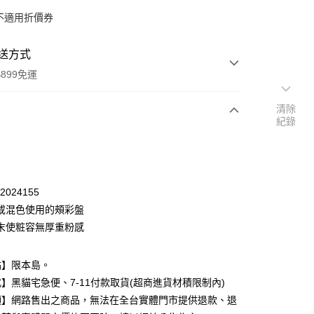
不適用折價券
送方式
899免運
清除
紀錄
次付款
付款
72024155
或混色使用的頰彩盤
末使粧容無厚重粉感
點】限本島。
】黑貓宅急便、7-11付款取貨(超商進貨材積限制內)
y
項】網路售出之商品，無法在全台實體門市提供退款、退