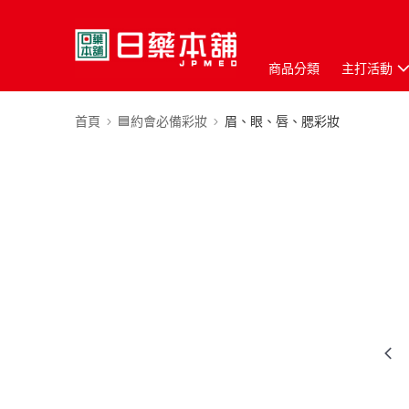
商品分類
主打活動
首頁
🟦約會必備彩妝
眉、眼、唇、腮彩妝