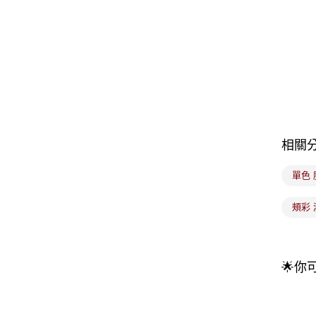
相關
單色 
頰彩 
🌟你