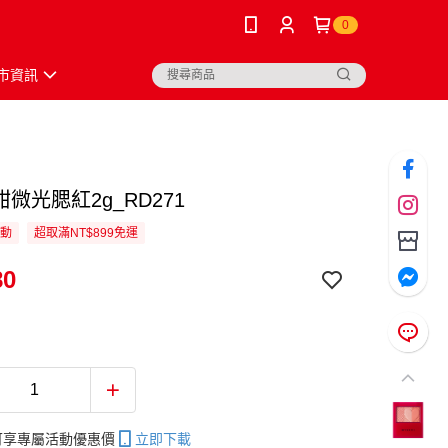
0
市資訊
甜微光腮紅2g_RD271
活動
超取滿NT$899免運
80
帳可享專屬活動優惠價
立即下載