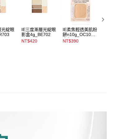
公司與您本人進行分期帳單所需資料之確認、核對及更正。
戶服務條款，請詳閱以下連結：
https://oppay.tw/userRule
00，滿NT$899(含以上)免運費
層光綻眼
IE三度漸層光綻眼
IE柔焦輕透美肌粉
IE三度漸層光綻眼
00，滿NT$3,000(含以上)免運費
R703
影盒4g_BE702
餅n10g_OC10明
影盒4g_PK704
亮色
NT$420
NT$390
NT$420
市自取
00，滿NT$399(含以上)免運費