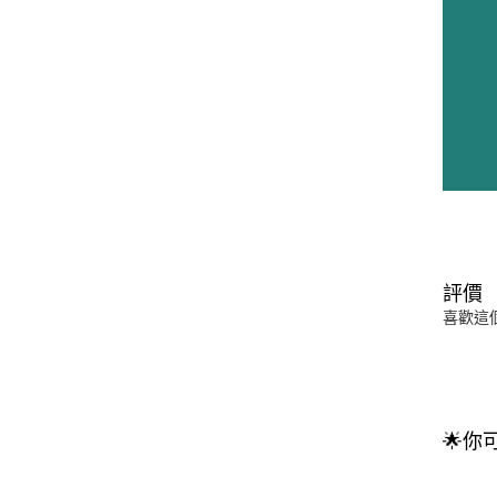
評價
喜歡這
🌟你