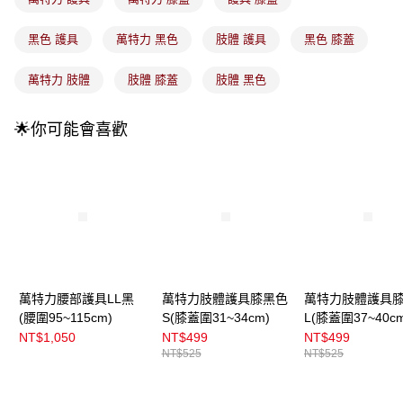
法說明評估內容。
付款後全家取貨
【繳款方式說明】
1.分期款項不併入電信帳單，「大哥付你分期」於每月結算日後寄送繳費提
黑色 護具
萬特力 黑色
肢體 護具
黑色 膝蓋
每筆NT$100，滿NT$899(含以上)免運費
醒簡訊。
2.透過簡訊連結打開帳單後，可選擇「超商條碼／台灣大直營門市／銀行轉
7-11取貨付款
萬特力 肢體
肢體 膝蓋
肢體 黑色
帳／街口支付／iPASS MONEY」等通路繳費。
每筆NT$100，滿NT$899(含以上)免運費
【注意事項】
🌟你可能會喜歡
付款後7-11取貨
1.本服務係由「台灣大哥大股份有限公司」（以下簡稱本公司）所提供，讓
用戶於交易時，得透過本服務購買商品或服務，並由商店將買賣／分期付款
每筆NT$100，滿NT$899(含以上)免運費
買賣價金債權讓與本公司後，依約使用本公司帳單繳交帳款。
2.基於同意付款使用「大哥付你分期」之契約關係目的，商店將以您的個人
宅配
資料（包含姓名、電話或地址）提供予台灣大哥大進項蒐集、處理及利用，
由本公司與您本人進行分期帳單所需資料之確認、核對及更正。
每筆NT$100，滿NT$899(含以上)免運費
3.完整用戶服務條款，請詳閱以下連結：
https://oppay.tw/userRule
宅配(離島)
每筆NT$300，滿NT$3,000(含以上)免運費
萬特力腰部護具LL黑
萬特力肢體護具膝黑色
萬特力肢體護具
付款後門市自取
(腰圍95~115cm)
S(膝蓋圍31~34cm)
L(膝蓋圍37~40cm
每筆NT$100，滿NT$399(含以上)免運費
NT$1,050
NT$499
NT$499
NT$525
NT$525