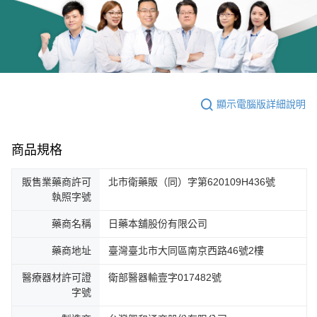
顯示電腦版詳細說明
商品規格
販售業藥商許可
北市衛藥販（同）字第620109H436號
執照字號
藥商名稱
日藥本舖股份有限公司
藥商地址
臺灣臺北市大同區南京西路46號2樓
醫療器材許可證
衛部醫器輸壹字017482號
字號