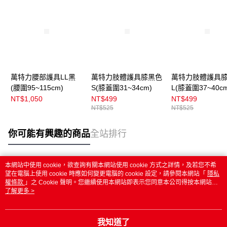
萬特力腰部護具LL黑
萬特力肢體護具膝黑色
萬特力肢體護具
(腰圍95~115cm)
S(膝蓋圍31~34cm)
L(膝蓋圍37~40cm
NT$1,050
NT$499
NT$499
NT$525
NT$525
你可能有興趣的商品
全站排行
本網站中使用 cookie，欲查詢有關本網站使用 cookie 方式之詳情，及若您不希
熱門標籤
望在電腦上使用 cookie 時應如何變更電腦的 cookie 設定，請參閱本網站「
隱私
權條款
」之 Cookie 聲明。您繼續使用本網站即表示您同意本公司得按本網站使
用條款之 Cookie 聲明使用 cookie。
了解更多 >
我知道了