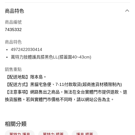
超商取貨付款
商品特色
LINE Pay
商品編號
Apple Pay
7435332
街口支付
商品特色
悠遊付
4972422030414
Google Pay
萬特力肢體護具膝黑色LL(膝蓋圍40~43cm)
全盈+PAY
銷售重點
【配送地點】限本島。
大哥付你分期
【配送方式】黑貓宅急便、7-11付款取貨(超商進貨材積限制內)
相關說明
【注意事項】網路售出之商品，無法在全台實體門市提供退款、退
【大哥付你分期使用說明】
ATM付款
1.本服務由台灣大哥大提供，台灣大哥大用戶可立即使用無須另外申請。
換貨服務。若與實體門市價格不同時，請以網站公告為主。
2.付款方式選擇「大哥付你分期」，訂單成立後會自動跳轉到大哥付的交易
流程，驗證手機門號後，選擇欲分期的期數、繳款截止日，確認付款後即完
運送方式
成交易。
3.實際核准額度、可分期數及費用金額請依後續交易確認頁面所載為準。
全家取貨付款
相關分類
4.訂單成立30分鐘內，如未前往確認交易或遇審核未通過，訂單將自動取
每筆NT$100，滿NT$899(含以上)免運費
消。如遇「轉專審核」未通過狀況，表示未達大哥付你分期系統評分，恕無
萬特力 護具
萬特力 膝蓋
護具 膝蓋