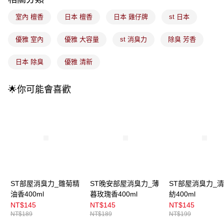
每筆NT$100，滿NT$899(含以上)免運費
消。如遇「轉專審核」未通過狀況，表示未達大哥付你分期系統評分，恕無
法說明評估內容。
室內 檀香
日本 檀香
日本 雞仔牌
st 日本
付款後全家取貨
【繳款方式說明】
1.分期款項不併入電信帳單，「大哥付你分期」於每月結算日後寄送繳費提
每筆NT$100，滿NT$899(含以上)免運費
醒簡訊。
優雅 室內
優雅 大容量
st 消臭力
除臭 芳香
2.透過簡訊連結打開帳單後，可選擇「超商條碼／台灣大直營門市／銀行轉
7-11取貨付款
帳／街口支付／iPASS MONEY」等通路繳費。
日本 除臭
優雅 清新
每筆NT$100，滿NT$899(含以上)免運費
【注意事項】
付款後7-11取貨
1.本服務係由「台灣大哥大股份有限公司」（以下簡稱本公司）所提供，讓
🌟你可能會喜歡
用戶於交易時，得透過本服務購買商品或服務，並由商店將買賣／分期付款
每筆NT$100，滿NT$899(含以上)免運費
買賣價金債權讓與本公司後，依約使用本公司帳單繳交帳款。
2.基於同意付款使用「大哥付你分期」之契約關係目的，商店將以您的個人
宅配
資料（包含姓名、電話或地址）提供予台灣大哥大進項蒐集、處理及利用，
由本公司與您本人進行分期帳單所需資料之確認、核對及更正。
每筆NT$100，滿NT$899(含以上)免運費
3.完整用戶服務條款，請詳閱以下連結：
https://oppay.tw/userRule
宅配(離島)
每筆NT$300，滿NT$3,000(含以上)免運費
付款後門市自取
ST部屋消臭力_雛菊精
ST晚安部屋消臭力_薄
ST部屋消臭力_
每筆NT$100，滿NT$399(含以上)免運費
油香400ml
暮玫瑰香400ml
紡400ml
NT$145
NT$145
NT$145
NT$189
NT$189
NT$199