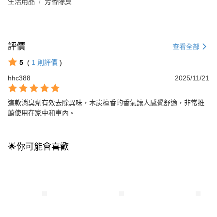
生活用品
芳香除臭
評價
查看全部
5
(
1
則評價
)
hhc388
2025/11/21
這款消臭劑有效去除異味，木炭檀香的香氣讓人感覺舒適，非常推
薦使用在家中和車內。
🌟你可能會喜歡