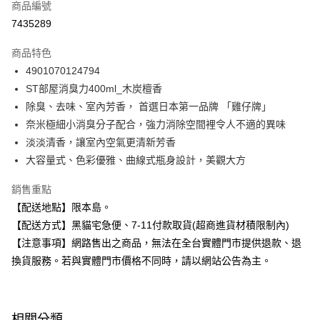
商品編號
超商取貨付款
7435289
LINE Pay
商品特色
Apple Pay
4901070124794
ST部屋消臭力400ml_木炭檀香
街口支付
除臭、去味、室內芳香， 首選日本第一品牌 「雞仔牌」
悠遊付
奈米極細小消臭分子配合，強力消除空間裡令人不適的異味
淡淡清香，讓室內空氣更清新芳香
Google Pay
大容量式、色彩優雅、曲線式瓶身設計，美觀大方
全盈+PAY
銷售重點
大哥付你分期
【配送地點】限本島。
相關說明
【配送方式】黑貓宅急便、7-11付款取貨(超商進貨材積限制內)
【大哥付你分期使用說明】
【注意事項】網路售出之商品，無法在全台實體門市提供退款、退
ATM付款
1.本服務由台灣大哥大提供，台灣大哥大用戶可立即使用無須另外申請。
2.付款方式選擇「大哥付你分期」，訂單成立後會自動跳轉到大哥付的交易
換貨服務。若與實體門市價格不同時，請以網站公告為主。
流程，驗證手機門號後，選擇欲分期的期數、繳款截止日，確認付款後即完
運送方式
成交易。
3.實際核准額度、可分期數及費用金額請依後續交易確認頁面所載為準。
全家取貨付款
4.訂單成立30分鐘內，如未前往確認交易或遇審核未通過，訂單將自動取
相關分類