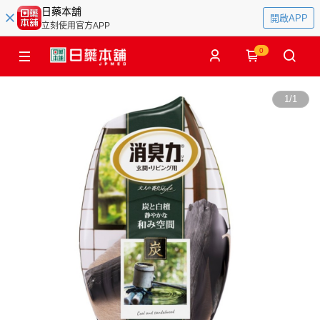
日藥本舖
開啟APP
立刻使用官方APP
0
1
/
1