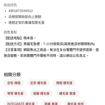
LINE Pay
商品特色
Apple Pay
4901872036912
自根部開始就向上捲翹
街口支付
捲翹定型的養護型睫毛膏
悠遊付
銷售重點
Google Pay
【配送地點】限本島。
【配送方式】黑貓宅急便、7-11付款取貨(超商進貨材積限制內)
全盈+PAY
【注意事項】網路售出之商品，無法在全台實體門市提供退款、退
大哥付你分期
換貨服務。若與實體門市價格不同時，請以網站公告為主。
相關說明
【大哥付你分期使用說明】
ATM付款
1.本服務由台灣大哥大提供，台灣大哥大用戶可立即使用無須另外申請。
2.付款方式選擇「大哥付你分期」，訂單成立後會自動跳轉到大哥付的交易
相關分類
流程，驗證手機門號後，選擇欲分期的期數、繳款截止日，確認付款後即完
運送方式
成交易。
定型 捲翹
定型 睫毛膏
捲翹 睫毛膏
3.實際核准額度、可分期數及費用金額請依後續交易確認頁面所載為準。
全家取貨付款
4.訂單成立30分鐘內，如未前往確認交易或遇審核未通過，訂單將自動取
每筆NT$100，滿NT$899(含以上)免運費
彎彎 睫毛膏
翹麗 睫毛膏
睫毛膏 養護
消。如遇「轉專審核」未通過狀況，表示未達大哥付你分期系統評分，恕無
法說明評估內容。
付款後全家取貨
【繳款方式說明】
INTEGRATE 睫毛膏
翹麗 養護
睫毛膏 根部