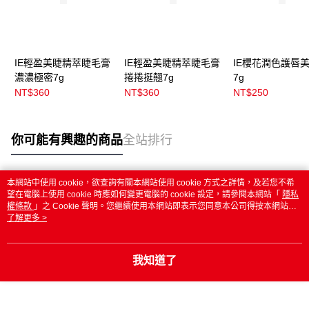
IE輕盈美睫精萃睫毛膏
IE輕盈美睫精萃睫毛膏
IE櫻花潤色護唇
濃濃極密7g
捲捲挺翹7g
7g
NT$360
NT$360
NT$250
你可能有興趣的商品
全站排行
本網站中使用 cookie，欲查詢有關本網站使用 cookie 方式之詳情，及若您不希
熱門標籤
望在電腦上使用 cookie 時應如何變更電腦的 cookie 設定，請參閱本網站「
隱私
權條款
」之 Cookie 聲明。您繼續使用本網站即表示您同意本公司得按本網站使
用條款之 Cookie 聲明使用 cookie。
了解更多 >
我知道了