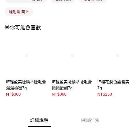
1.分期款項不併入電信帳單，「大哥付你分期」於每月結算日後寄送繳費提
每筆NT$100，滿NT$899(含以上)免運費
醒簡訊。
睫毛膏 向上
2.透過簡訊連結打開帳單後，可選擇「超商條碼／台灣大直營門市／銀行轉
7-11取貨付款
帳／街口支付／iPASS MONEY」等通路繳費。
每筆NT$100，滿NT$899(含以上)免運費
🌟你可能會喜歡
【注意事項】
付款後7-11取貨
1.本服務係由「台灣大哥大股份有限公司」（以下簡稱本公司）所提供，讓
用戶於交易時，得透過本服務購買商品或服務，並由商店將買賣／分期付款
每筆NT$100，滿NT$899(含以上)免運費
買賣價金債權讓與本公司後，依約使用本公司帳單繳交帳款。
2.基於同意付款使用「大哥付你分期」之契約關係目的，商店將以您的個人
宅配
資料（包含姓名、電話或地址）提供予台灣大哥大進項蒐集、處理及利用，
由本公司與您本人進行分期帳單所需資料之確認、核對及更正。
每筆NT$100，滿NT$899(含以上)免運費
3.完整用戶服務條款，請詳閱以下連結：
https://oppay.tw/userRule
宅配(離島)
每筆NT$300，滿NT$3,000(含以上)免運費
IE輕盈美睫精萃睫毛膏
IE輕盈美睫精萃睫毛膏
IE櫻花潤色護唇
濃濃極密7g
捲捲挺翹7g
7g
付款後門市自取
NT$360
NT$360
NT$250
每筆NT$100，滿NT$399(含以上)免運費
詳細說明
相關推薦