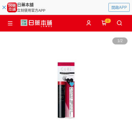
日藥本舖
開啟APP
立刻使用官方APP
0
1
/
2