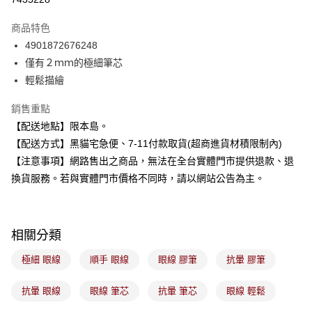
LINE Pay
商品特色
Apple Pay
4901872676248
僅有２ｍｍ的極細筆芯
街口支付
輕鬆描繪
悠遊付
銷售重點
Google Pay
【配送地點】限本島。
【配送方式】黑貓宅急便、7-11付款取貨(超商進貨材積限制內)
全盈+PAY
【注意事項】網路售出之商品，無法在全台實體門市提供退款、退
大哥付你分期
換貨服務。若與實體門市價格不同時，請以網站公告為主。
相關說明
【大哥付你分期使用說明】
ATM付款
1.本服務由台灣大哥大提供，台灣大哥大用戶可立即使用無須另外申請。
2.付款方式選擇「大哥付你分期」，訂單成立後會自動跳轉到大哥付的交易
相關分類
流程，驗證手機門號後，選擇欲分期的期數、繳款截止日，確認付款後即完
運送方式
成交易。
極細 眼線
順手 眼線
眼線 膠筆
抗暈 膠筆
3.實際核准額度、可分期數及費用金額請依後續交易確認頁面所載為準。
全家取貨付款
4.訂單成立30分鐘內，如未前往確認交易或遇審核未通過，訂單將自動取
每筆NT$100，滿NT$899(含以上)免運費
抗暈 眼線
眼線 筆芯
抗暈 筆芯
眼線 輕鬆
消。如遇「轉專審核」未通過狀況，表示未達大哥付你分期系統評分，恕無
法說明評估內容。