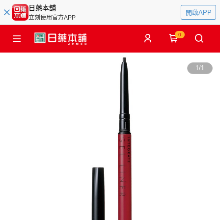
日藥本舖
開啟APP
立刻使用官方APP
0
1
/
1