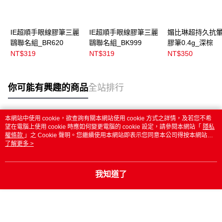
IE超順手眼線膠筆三麗
IE超順手眼線膠筆三麗
媚比琳超持久抗
鷗聯名組_BR620
鷗聯名組_BK999
膠筆0.4g_深棕
NT$319
NT$319
NT$350
你可能有興趣的商品
全站排行
本網站中使用 cookie，欲查詢有關本網站使用 cookie 方式之詳情，及若您不希
熱門標籤
望在電腦上使用 cookie 時應如何變更電腦的 cookie 設定，請參閱本網站「
隱私
權條款
」之 Cookie 聲明。您繼續使用本網站即表示您同意本公司得按本網站使
用條款之 Cookie 聲明使用 cookie。
了解更多 >
我知道了