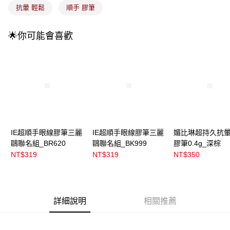
付款後全家取貨
【繳款方式說明】
抗暈 輕鬆
順手 膠筆
1.分期款項不併入電信帳單，「大哥付你分期」於每月結算日後寄送繳費提
每筆NT$100，滿NT$899(含以上)免運費
醒簡訊。
2.透過簡訊連結打開帳單後，可選擇「超商條碼／台灣大直營門市／銀行轉
🌟你可能會喜歡
7-11取貨付款
帳／街口支付／iPASS MONEY」等通路繳費。
每筆NT$100，滿NT$899(含以上)免運費
【注意事項】
付款後7-11取貨
1.本服務係由「台灣大哥大股份有限公司」（以下簡稱本公司）所提供，讓
用戶於交易時，得透過本服務購買商品或服務，並由商店將買賣／分期付款
每筆NT$100，滿NT$899(含以上)免運費
買賣價金債權讓與本公司後，依約使用本公司帳單繳交帳款。
2.基於同意付款使用「大哥付你分期」之契約關係目的，商店將以您的個人
宅配
資料（包含姓名、電話或地址）提供予台灣大哥大進項蒐集、處理及利用，
由本公司與您本人進行分期帳單所需資料之確認、核對及更正。
每筆NT$100，滿NT$899(含以上)免運費
3.完整用戶服務條款，請詳閱以下連結：
https://oppay.tw/userRule
IE超順手眼線膠筆三麗
IE超順手眼線膠筆三麗
媚比琳超持久抗
宅配(離島)
鷗聯名組_BR620
鷗聯名組_BK999
膠筆0.4g_深棕
每筆NT$300，滿NT$3,000(含以上)免運費
NT$319
NT$319
NT$350
付款後門市自取
每筆NT$100，滿NT$399(含以上)免運費
詳細說明
相關推薦