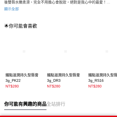
後雙唇水嫩柔滑，完全不用擔心會脫妝，絕對是我心中的最愛！強
烈推薦給大家！
顯示全部
🌟你可能會喜歡
媚點滋潤持久型唇膏
媚點滋潤持久型唇膏
媚點滋潤持久型
3g_PK22
3g_DR3
3g_RS16
NT$280
NT$280
NT$280
你可能有興趣的商品
全站排行