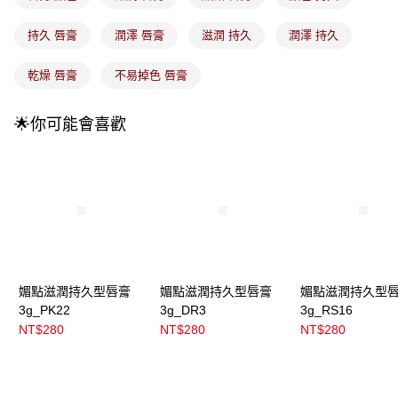
法說明評估內容。
付款後全家取貨
【繳款方式說明】
持久 唇膏
潤澤 唇膏
滋潤 持久
潤澤 持久
1.分期款項不併入電信帳單，「大哥付你分期」於每月結算日後寄送繳費提
每筆NT$100，滿NT$899(含以上)免運費
醒簡訊。
2.透過簡訊連結打開帳單後，可選擇「超商條碼／台灣大直營門市／銀行轉
乾燥 唇膏
不易掉色 唇膏
7-11取貨付款
帳／街口支付／iPASS MONEY」等通路繳費。
每筆NT$100，滿NT$899(含以上)免運費
【注意事項】
🌟你可能會喜歡
付款後7-11取貨
1.本服務係由「台灣大哥大股份有限公司」（以下簡稱本公司）所提供，讓
用戶於交易時，得透過本服務購買商品或服務，並由商店將買賣／分期付款
每筆NT$100，滿NT$899(含以上)免運費
買賣價金債權讓與本公司後，依約使用本公司帳單繳交帳款。
2.基於同意付款使用「大哥付你分期」之契約關係目的，商店將以您的個人
宅配
資料（包含姓名、電話或地址）提供予台灣大哥大進項蒐集、處理及利用，
由本公司與您本人進行分期帳單所需資料之確認、核對及更正。
每筆NT$100，滿NT$899(含以上)免運費
3.完整用戶服務條款，請詳閱以下連結：
https://oppay.tw/userRule
宅配(離島)
每筆NT$300，滿NT$3,000(含以上)免運費
媚點滋潤持久型唇膏
媚點滋潤持久型唇膏
媚點滋潤持久型
付款後門市自取
3g_PK22
3g_DR3
3g_RS16
NT$280
NT$280
NT$280
每筆NT$100，滿NT$399(含以上)免運費