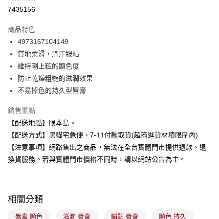
超商取貨付款
7435156
LINE Pay
商品特色
Apple Pay
4973167104149
質地柔滑，潤澤服貼
街口支付
維持剛上粧的顯色度
悠遊付
防止乾燥粗糙的滋潤效果
不易掉色的持久型唇膏
Google Pay
銷售重點
全盈+PAY
【配送地點】限本島。
大哥付你分期
【配送方式】黑貓宅急便、7-11付款取貨(超商進貨材積限制內)
相關說明
【注意事項】網路售出之商品，無法在全台實體門市提供退款、退
【大哥付你分期使用說明】
換貨服務。若與實體門市價格不同時，請以網站公告為主。
ATM付款
1.本服務由台灣大哥大提供，台灣大哥大用戶可立即使用無須另外申請。
2.付款方式選擇「大哥付你分期」，訂單成立後會自動跳轉到大哥付的交易
流程，驗證手機門號後，選擇欲分期的期數、繳款截止日，確認付款後即完
運送方式
成交易。
3.實際核准額度、可分期數及費用金額請依後續交易確認頁面所載為準。
相關分類
全家取貨付款
4.訂單成立30分鐘內，如未前往確認交易或遇審核未通過，訂單將自動取
每筆NT$100，滿NT$899(含以上)免運費
消。如遇「轉專審核」未通過狀況，表示未達大哥付你分期系統評分，恕無
唇膏 顯色
滋潤 唇膏
媚點 唇膏
顯色 持久