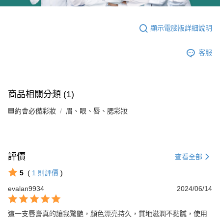
顯示電腦版詳細說明
客服
商品相關分類 (1)
🟦約會必備彩妝
眉、眼、唇、腮彩妝
評價
查看全部
5
(
1
則評價
)
evalan9934
2024/06/14
這一支唇膏真的讓我驚艷，顏色漂亮持久，質地滋潤不黏膩，使用