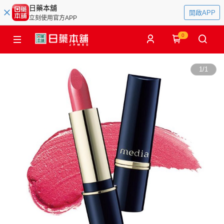
日藥本舖
開啟APP
立刻使用官方APP
0
1
/
1