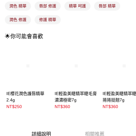
付款後全家取貨
【繳款方式說明】
潤色 精華
唇部 修護
精華 呵護
唇部 精華
1.分期款項不併入電信帳單，「大哥付你分期」於每月結算日後寄送繳費提
每筆NT$100，滿NT$899(含以上)免運費
醒簡訊。
2.透過簡訊連結打開帳單後，可選擇「超商條碼／台灣大直營門市／銀行轉
潤色 修護
修護 精華
7-11取貨付款
帳／街口支付／iPASS MONEY」等通路繳費。
每筆NT$100，滿NT$899(含以上)免運費
【注意事項】
🌟你可能會喜歡
付款後7-11取貨
1.本服務係由「台灣大哥大股份有限公司」（以下簡稱本公司）所提供，讓
用戶於交易時，得透過本服務購買商品或服務，並由商店將買賣／分期付款
每筆NT$100，滿NT$899(含以上)免運費
買賣價金債權讓與本公司後，依約使用本公司帳單繳交帳款。
2.基於同意付款使用「大哥付你分期」之契約關係目的，商店將以您的個人
宅配
資料（包含姓名、電話或地址）提供予台灣大哥大進項蒐集、處理及利用，
由本公司與您本人進行分期帳單所需資料之確認、核對及更正。
每筆NT$100，滿NT$899(含以上)免運費
3.完整用戶服務條款，請詳閱以下連結：
https://oppay.tw/userRule
宅配(離島)
每筆NT$300，滿NT$3,000(含以上)免運費
IE櫻花潤色護唇精華
IE輕盈美睫精萃睫毛膏
IE輕盈美睫精萃
付款後門市自取
2.4g
濃濃極密7g
捲捲挺翹7g
NT$250
NT$360
NT$360
每筆NT$100，滿NT$399(含以上)免運費
詳細說明
相關推薦