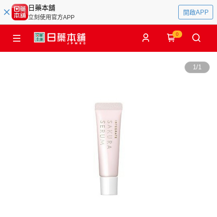
日藥本舖
開啟APP
立刻使用官方APP
0
1
/
1