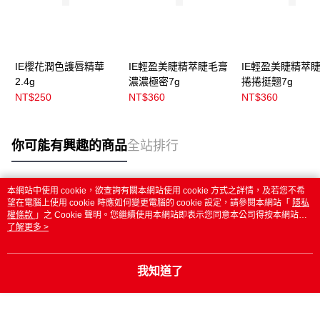
IE櫻花潤色護唇精華
IE輕盈美睫精萃睫毛膏
IE輕盈美睫精萃
2.4g
濃濃極密7g
捲捲挺翹7g
NT$250
NT$360
NT$360
你可能有興趣的商品
全站排行
本網站中使用 cookie，欲查詢有關本網站使用 cookie 方式之詳情，及若您不希
熱門標籤
望在電腦上使用 cookie 時應如何變更電腦的 cookie 設定，請參閱本網站「
隱私
權條款
」之 Cookie 聲明。您繼續使用本網站即表示您同意本公司得按本網站使
用條款之 Cookie 聲明使用 cookie。
了解更多 >
我知道了