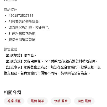
LINE Pay
商品特色
Apple Pay
4901872527335
呵護雙唇的修護精華
街口支付
改善暗沉與粗糙，校正唇色
悠遊付
打造粉嫩櫻花色調
預防唇部龜裂乾燥
Google Pay
銷售重點
全盈+PAY
【配送地點】限本島。
大哥付你分期
【配送方式】黑貓宅急便、7-11付款取貨(超商進貨材積限制內)
相關說明
【注意事項】網路售出之商品，無法在全台實體門市提供退款、退
【大哥付你分期使用說明】
換貨服務。若與實體門市價格不同時，請以網站公告為主。
ATM付款
1.本服務由台灣大哥大提供，台灣大哥大用戶可立即使用無須另外申請。
2.付款方式選擇「大哥付你分期」，訂單成立後會自動跳轉到大哥付的交易
流程，驗證手機門號後，選擇欲分期的期數、繳款截止日，確認付款後即完
運送方式
成交易。
3.實際核准額度、可分期數及費用金額請依後續交易確認頁面所載為準。
相關分類
全家取貨付款
4.訂單成立30分鐘內，如未前往確認交易或遇審核未通過，訂單將自動取
每筆NT$100，滿NT$899(含以上)免運費
消。如遇「轉專審核」未通過狀況，表示未達大哥付你分期系統評分，恕無
乾燥 櫻花
護唇 精華
修護 雙唇
潤色 護唇
法說明評估內容。