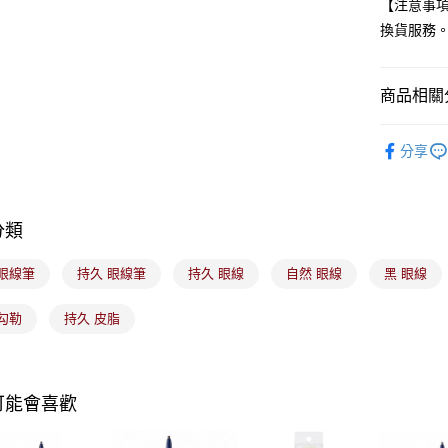
全盈+PAY
【注意事
換貨服務
大哥付你
相關說明
【大哥付
商品相關分
ATM付款
1.本服務
2.付款方
🟦約會必
流程，驗
分享
完成交易
運送方式
3.實際核
4.訂單成
全家取貨
消。如遇
分類
每筆NT$1
無法說明
【繳款方
付款後全
1.分期款
 眼線筆
持久 眼線筆
持久 眼線
自然 眼線
黑 眼線
醒簡訊。
每筆NT$1
2.透過簡
勾勒
持久 皮脂
帳／街口支
7-11取貨
【注意事
每筆NT$1
1.本服務
用戶於交
付款後7-1
可能會喜歡
款買賣價
每筆NT$1
2.基於同
資料（包