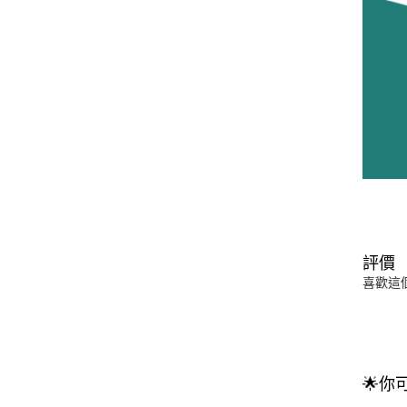
評價
喜歡這
🌟你