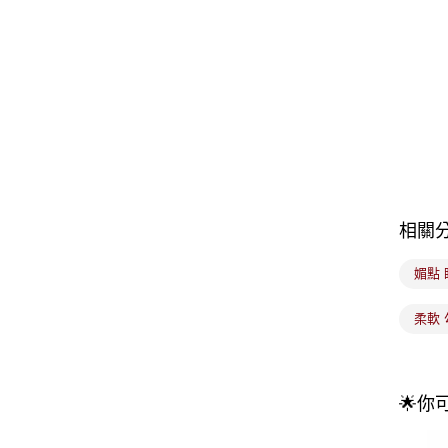
相關
媚點
柔軟 
🌟你