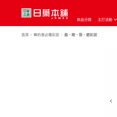
商品分類
主打活動
首頁
🟦約會必備彩妝
眉、眼、唇、腮彩妝