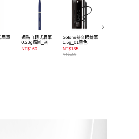
公司與您本人進行分期帳單所需資料之確認、核對及更正。
戶服務條款，請詳閱以下連結：
https://oppay.tw/userRule
00，滿NT$899(含以上)免運費
00，滿NT$3,000(含以上)免運費
式眉筆
媚點自轉式眉筆
Solone持久眼線筆
媚點自轉式眉筆
0.23g橢圓_灰
1.5g_01黑色
0.18g_棕
市自取
NT$160
NT$135
NT$150
00，滿NT$399(含以上)免運費
NT$159