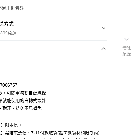
不適用折價券
送方式
899免運
清除
紀錄
次付款
付款
67006757
軟，可簡單勾勒自然線條
筆就能使用的自轉式設計
、耐汗，持久不易掉色
點】限本島。
y
】黑貓宅急便、7-11付款取貨(超商進貨材積限制內)