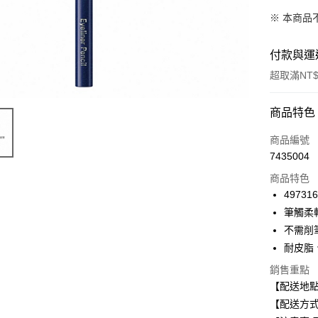
※ 本商品
付款與運
超取滿NT$
付款方式
商品特色
信用卡一
商品編號
7435004
超商取貨
商品特色
LINE Pay
49731
筆觸柔
Apple Pay
不需削
街口支付
耐皮脂
悠遊付
銷售重點
【配送地
Google Pa
【配送方式