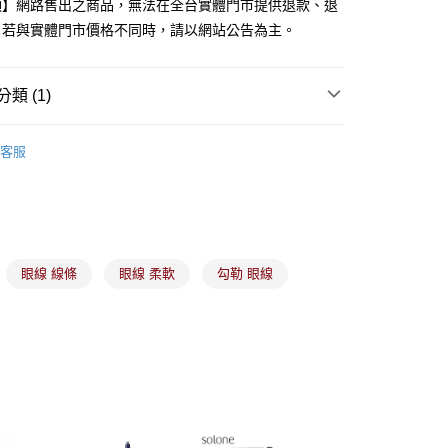
項】網路售出之商品，無法在全台實體門市提供退款、退
。若與實體門市價格不同時，請以網站公告為主。
分期
你分期使用說明】
類 (1)
由台灣大哥大提供，台灣大哥大用戶可立即使用無須另外申請。
式選擇「大哥付你分期」，訂單成立後會自動跳轉到大哥付的交易
備彩妝
眉、眼、唇、腮彩妝
證手機門號後，選擇欲分期的期數、繳款截止日，確認付款後即
客服
。
准額度、可分期數及費用金額請依後續交易確認頁面所載為準。
立30分鐘內，如未前往確認交易或遇審核未通過，訂單將自動取
付款
「轉專審核」未通過狀況，表示未達大哥付你分期系統評分，恕
00，滿NT$899(含以上)免運費
評估內容。
式說明】
家取貨
項不併入電信帳單，「大哥付你分期」於每月結算日後寄送繳費提
眼線 線條
眼線 柔軟
勾勒 眼線
00，滿NT$899(含以上)免運費
訊連結打開帳單後，可選擇「超商條碼／台灣大直營門市／銀行轉
付／iPASS MONEY」等通路繳費。
付款
項】
00，滿NT$899(含以上)免運費
係由「台灣大哥大股份有限公司」（以下簡稱本公司）所提供，讓
易時，得透過本服務購買商品或服務，並由商店將買賣／分期付
1取貨
金債權讓與本公司後，依約使用本公司帳單繳交帳款。
00，滿NT$899(含以上)免運費
意付款使用「大哥付你分期」之契約關係目的，商店將以您的個人
含姓名、電話或地址）提供予台灣大哥大進項蒐集、處理及利