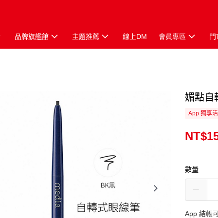
品牌旗艦館
主題推薦
線上DM
會員專區
門
媚點自轉
App 獨享
NT$1
數量
App 結