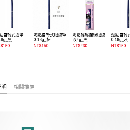
宅配
用，由本
3.完整用
每筆NT$1
宅配(離島)
每筆NT$3
點自轉式眉筆
媚點自轉式眼線筆
媚點輕鬆描繪眼線
媚點自轉
18g_黑
0.18g_棕
液4g_黑
0.18g_灰
付款後門
$150
NT$150
NT$230
NT$150
每筆NT$1
說明
相關推薦