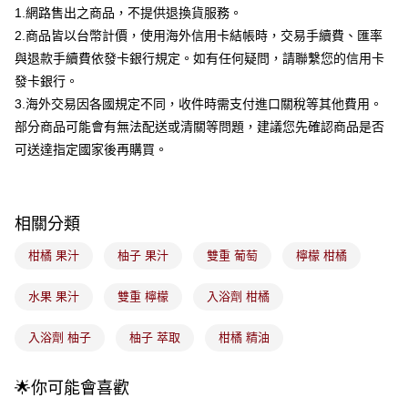
4.訂單成立30分鐘內，如未前往確認交易或遇審核未通過，訂單將自動取
1.網路售出之商品，不提供退換貨服務。
每筆NT$100，滿NT$899(含以上)免運費
消。如遇「轉專審核」未通過狀況，表示未達大哥付你分期系統評分，恕無
2.商品皆以台幣計價，使用海外信用卡結帳時，交易手續費、匯率
法說明評估內容。
付款後全家取貨
【繳款方式說明】
與退款手續費依發卡銀行規定。如有任何疑問，請聯繫您的信用卡
1.分期款項不併入電信帳單，「大哥付你分期」於每月結算日後寄送繳費提
每筆NT$100，滿NT$899(含以上)免運費
發卡銀行。
醒簡訊。
2.透過簡訊連結打開帳單後，可選擇「超商條碼／台灣大直營門市／銀行轉
3.海外交易因各國規定不同，收件時需支付進口關稅等其他費用。
7-11取貨付款
帳／街口支付／iPASS MONEY」等通路繳費。
部分商品可能會有無法配送或清關等問題，建議您先確認商品是否
每筆NT$100，滿NT$899(含以上)免運費
可送達指定國家後再購買。
【注意事項】
付款後7-11取貨
1.本服務係由「台灣大哥大股份有限公司」（以下簡稱本公司）所提供，讓
用戶於交易時，得透過本服務購買商品或服務，並由商店將買賣／分期付款
每筆NT$100，滿NT$899(含以上)免運費
買賣價金債權讓與本公司後，依約使用本公司帳單繳交帳款。
2.基於同意付款使用「大哥付你分期」之契約關係目的，商店將以您的個人
相關分類
宅配
資料（包含姓名、電話或地址）提供予台灣大哥大進項蒐集、處理及利用，
由本公司與您本人進行分期帳單所需資料之確認、核對及更正。
每筆NT$100，滿NT$899(含以上)免運費
柑橘 果汁
柚子 果汁
雙重 葡萄
檸檬 柑橘
3.完整用戶服務條款，請詳閱以下連結：
https://oppay.tw/userRule
付款後門市自取
水果 果汁
雙重 檸檬
入浴劑 柑橘
每筆NT$100，滿NT$399(含以上)免運費
入浴劑 柚子
柚子 萃取
柑橘 精油
國家/地區配送
查看運費
🌟你可能會喜歡