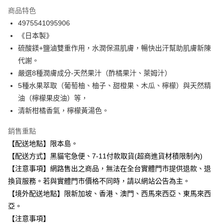
3 期 0 利率 每期
NT$18
21家銀行
商品特色
合作金庫商業銀行
第一商業銀行
超商取貨付款
4975541095906
華南商業銀行
彰化商業銀行
《日本製》
LINE Pay
上海商業儲蓄銀行
台北富邦商業銀行
國泰世華商業銀行
兆豐國際商業銀行
硫酸鎂+鹽滷雙重作用，水潤保濕肌膚，暢快出汗幫助肌膚新陳
Apple Pay
臺灣中小企業銀行
台中商業銀行
代謝。
匯豐（台灣）商業銀行
華泰商業銀行
嚴選8種潤膚成分-天然果汁（酢橘果汁、萊姆汁）
街口支付
聯邦商業銀行
遠東國際商業銀行
5種水果萃取（葡萄柚、柚子、甜橙果、木瓜、檸檬）與天然精
元大商業銀行
永豐商業銀行
悠遊付
油（檸檬果皮油）等，
玉山商業銀行
星展（台灣）商業銀行
清新柑橘香氣，檸檬黃湯色。
台新國際商業銀行
中國信託商業銀行
Google Pay
台灣樂天信用卡公司
全盈+PAY
銷售重點
【配送地點】限本島。
大哥付你分期
【配送方式】黑貓宅急便、7-11付款取貨(超商進貨材積限制內)
相關說明
【注意事項】網路售出之商品，無法在全台實體門市提供退款、退
【大哥付你分期使用說明】
ATM付款
換貨服務。若與實體門市價格不同時，請以網站公告為主。
1.本服務由台灣大哥大提供，台灣大哥大用戶可立即使用無須另外申請。
2.付款方式選擇「大哥付你分期」，訂單成立後會自動跳轉到大哥付的交易
【境外配送地點】限新加坡、香港、澳門、西馬來西亞、東馬來西
流程，驗證手機門號後，選擇欲分期的期數、繳款截止日，確認付款後即完
運送方式
亞。
成交易。
3.實際核准額度、可分期數及費用金額請依後續交易確認頁面所載為準。
【注意事項】
全家取貨付款