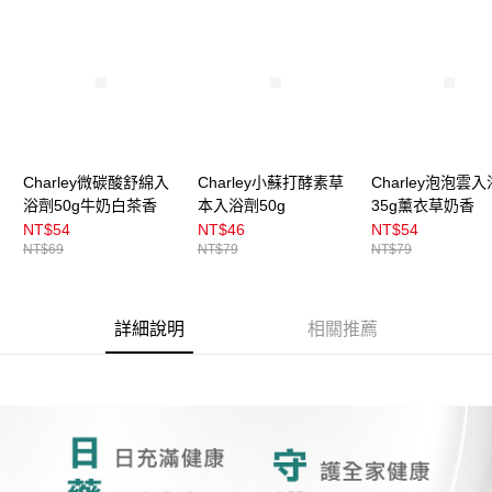
Charley微碳酸舒綿入
Charley小蘇打酵素草
Charley泡泡雲
浴劑50g牛奶白茶香
本入浴劑50g
35g薰衣草奶香
NT$54
NT$46
NT$54
NT$69
NT$79
NT$79
詳細說明
相關推薦