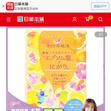
日藥本舖
開啟APP
立刻使用官方APP
0
1
/
1