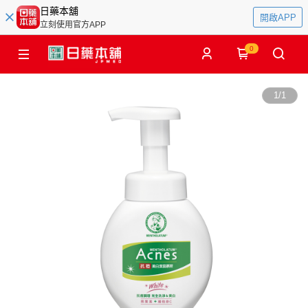
日藥本舖
開啟APP
立刻使用官方APP
0
1
/
1