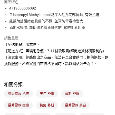
商品特色
Apple Pay
4719880086092
含Isopropyl Methylphenol能深入毛孔底部抗菌, 有效抗痘
街口支付
能幫助舒緩痘痘肌膚的不適, 並預防青春痘變大
悠遊付
添加水楊酸, 能促進老廢角質代謝, 預防毛孔阻塞
Google Pay
銷售重點
【配送地點】限本島。
全盈+PAY
【配送方式】黑貓宅急便、7-11付款取貨(超商進貨材積限制內)
大哥付你分期
【注意事項】網路售出之商品，無法在全台實體門市提供退款、退
相關說明
換貨服務。若與實體門市價格不同時，請以網站公告為主。
【大哥付你分期使用說明】
ATM付款
1.本服務由台灣大哥大提供，台灣大哥大用戶可立即使用無須另外申請。
2.付款方式選擇「大哥付你分期」，訂單成立後會自動跳轉到大哥付的交易
流程，驗證手機門號後，選擇欲分期的期數、繳款截止日，確認付款後即完
運送方式
相關分類
成交易。
3.實際核准額度、可分期數及費用金額請依後續交易確認頁面所載為準。
全家取貨付款
曼秀雷敦 抗痘
美白 舒緩
慕斯 舒緩
4.訂單成立30分鐘內，如未前往確認交易或遇審核未通過，訂單將自動取
每筆NT$100，滿NT$899(含以上)免運費
消。如遇「轉專審核」未通過狀況，表示未達大哥付你分期系統評分，恕無
法說明評估內容。
曼秀雷敦 痘痘
抗痘 慕斯
曼秀雷敦 美白
付款後全家取貨
【繳款方式說明】
1.分期款項不併入電信帳單，「大哥付你分期」於每月結算日後寄送繳費提
每筆NT$100，滿NT$899(含以上)免運費