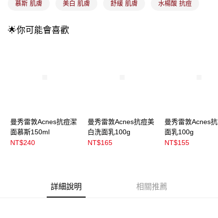
慕斯 肌膚
美白 肌膚
舒緩 肌膚
水楊酸 抗痘
醒簡訊。
2.透過簡訊連結打開帳單後，可選擇「超商條碼／台灣大直營門市／銀行轉
7-11取貨付款
帳／街口支付／iPASS MONEY」等通路繳費。
🌟你可能會喜歡
每筆NT$100，滿NT$899(含以上)免運費
【注意事項】
付款後7-11取貨
1.本服務係由「台灣大哥大股份有限公司」（以下簡稱本公司）所提供，讓
用戶於交易時，得透過本服務購買商品或服務，並由商店將買賣／分期付款
每筆NT$100，滿NT$899(含以上)免運費
買賣價金債權讓與本公司後，依約使用本公司帳單繳交帳款。
2.基於同意付款使用「大哥付你分期」之契約關係目的，商店將以您的個人
宅配
資料（包含姓名、電話或地址）提供予台灣大哥大進項蒐集、處理及利用，
由本公司與您本人進行分期帳單所需資料之確認、核對及更正。
每筆NT$100，滿NT$899(含以上)免運費
3.完整用戶服務條款，請詳閱以下連結：
https://oppay.tw/userRule
宅配(離島)
曼秀雷敦Acnes抗痘潔
曼秀雷敦Acnes抗痘美
曼秀雷敦Acnes
每筆NT$300，滿NT$3,000(含以上)免運費
面慕斯150ml
白洗面乳100g
面乳100g
付款後門市自取
NT$240
NT$165
NT$155
每筆NT$100，滿NT$399(含以上)免運費
詳細說明
相關推薦