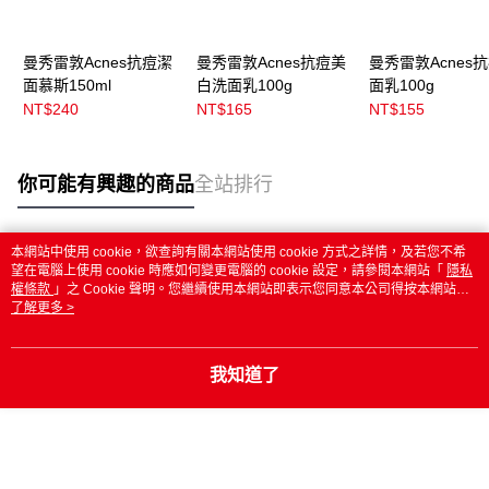
曼秀雷敦Acnes抗痘潔
曼秀雷敦Acnes抗痘美
曼秀雷敦Acnes
面慕斯150ml
白洗面乳100g
面乳100g
NT$240
NT$165
NT$155
你可能有興趣的商品
全站排行
本網站中使用 cookie，欲查詢有關本網站使用 cookie 方式之詳情，及若您不希
熱門標籤
望在電腦上使用 cookie 時應如何變更電腦的 cookie 設定，請參閱本網站「
隱私
權條款
」之 Cookie 聲明。您繼續使用本網站即表示您同意本公司得按本網站使
用條款之 Cookie 聲明使用 cookie。
了解更多 >
我知道了