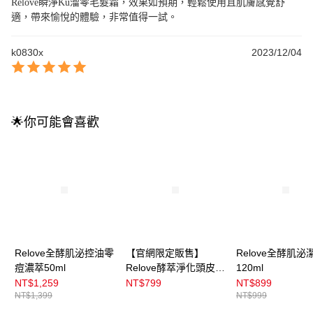
Relove瞬淨Ku溜零毛髮霜，效果如預期，輕鬆使用且肌膚感覺舒
適，帶來愉悅的體驗，非常值得一試。
k0830x
2023/12/04
🌟你可能會喜歡
Relove全酵肌泌控油零
【官網限定販售】
Relove全酵肌泌
痘濃萃50ml
Relove酵萃淨化頭皮洗
120ml
髮精峽灣森林450ml
NT$1,259
NT$799
NT$899
NT$1,399
NT$999