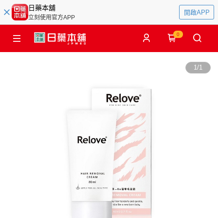
日藥本舖
開啟APP
立刻使用官方APP
0
1
/
1