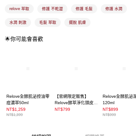
每筆NT$100，滿NT$899(含以上)免運費
消。如遇「轉專審核」未通過狀況，表示未達大哥付你分期系統評分，恕無
法說明評估內容。
relove 萃取
修護 不乾澀
修護 毛髮
修護 水潤
付款後全家取貨
【繳款方式說明】
1.分期款項不併入電信帳單，「大哥付你分期」於每月結算日後寄送繳費提
每筆NT$100，滿NT$899(含以上)免運費
水潤 刺激
毛髮 萃取
擺脫 肌膚
醒簡訊。
2.透過簡訊連結打開帳單後，可選擇「超商條碼／台灣大直營門市／銀行轉
7-11取貨付款
帳／街口支付／iPASS MONEY」等通路繳費。
🌟你可能會喜歡
每筆NT$100，滿NT$899(含以上)免運費
【注意事項】
付款後7-11取貨
1.本服務係由「台灣大哥大股份有限公司」（以下簡稱本公司）所提供，讓
用戶於交易時，得透過本服務購買商品或服務，並由商店將買賣／分期付款
每筆NT$100，滿NT$899(含以上)免運費
買賣價金債權讓與本公司後，依約使用本公司帳單繳交帳款。
2.基於同意付款使用「大哥付你分期」之契約關係目的，商店將以您的個人
宅配
資料（包含姓名、電話或地址）提供予台灣大哥大進項蒐集、處理及利用，
由本公司與您本人進行分期帳單所需資料之確認、核對及更正。
每筆NT$100，滿NT$899(含以上)免運費
3.完整用戶服務條款，請詳閱以下連結：
https://oppay.tw/userRule
宅配(離島)
Relove全酵肌泌控油零
【官網限定販售】
Relove全酵肌泌
每筆NT$300，滿NT$3,000(含以上)免運費
痘濃萃50ml
Relove酵萃淨化頭皮洗
120ml
髮精峽灣森林450ml
付款後門市自取
NT$1,259
NT$799
NT$899
NT$1,399
NT$999
每筆NT$100，滿NT$399(含以上)免運費