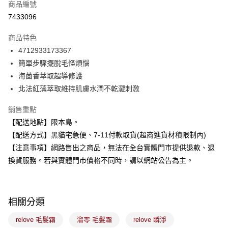
商品編號
超商取貨付款
7433096
LINE Pay
商品特色
Apple Pay
4712933173367
簡單步驟擺脫毛怪煩惱
街口支付
海茴香萃取超導修護
悠遊付
北法紅藻萃取維持肌膚水潤不乾澀刺激
Google Pay
銷售重點
【配送地點】限本島。
全盈+PAY
【配送方式】黑貓宅急便、7-11付款取貨(超商進貨材積限制內)
大哥付你分期
【注意事項】網路售出之商品，無法在全台實體門市提供退款、退
相關說明
換貨服務。若與實體門市價格不同時，請以網站公告為主。
【大哥付你分期使用說明】
ATM付款
1.本服務由台灣大哥大提供，台灣大哥大用戶可立即使用無須另外申請。
2.付款方式選擇「大哥付你分期」，訂單成立後會自動跳轉到大哥付的交易
流程，驗證手機門號後，選擇欲分期的期數、繳款截止日，確認付款後即完
運送方式
相關分類
成交易。
3.實際核准額度、可分期數及費用金額請依後續交易確認頁面所載為準。
全家取貨付款
relove 毛髮霜
溜零 毛髮霜
relove 瞬淨
4.訂單成立30分鐘內，如未前往確認交易或遇審核未通過，訂單將自動取