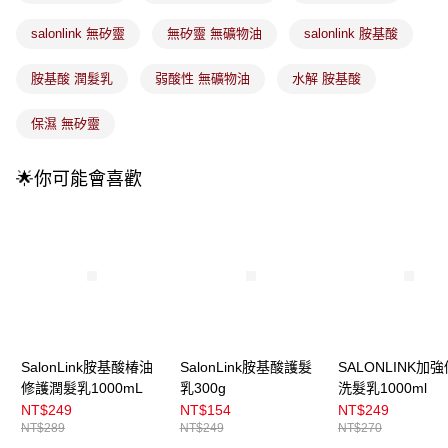
法說明評估內容。
付款後全家取貨
【繳款方式說明】
salonlink 無矽靈
無矽靈 無礦物油
salonlink 胺基酸
1.分期款項不併入電信帳單，「大哥付你分期」於每月結算日後寄送繳費提
每筆NT$100，滿NT$899(含以上)免運費
醒簡訊。
2.透過簡訊連結打開帳單後，可選擇「超商條碼／台灣大直營門市／銀行轉
胺基酸 潤髮乳
弱酸性 無礦物油
水解 胺基酸
7-11取貨付款
帳／街口支付／iPASS MONEY」等通路繳費。
每筆NT$100，滿NT$899(含以上)免運費
保濕 無矽靈
【注意事項】
付款後7-11取貨
1.本服務係由「台灣大哥大股份有限公司」（以下簡稱本公司）所提供，讓
用戶於交易時，得透過本服務購買商品或服務，並由商店將買賣／分期付款
每筆NT$100，滿NT$899(含以上)免運費
🌟你可能會喜歡
買賣價金債權讓與本公司後，依約使用本公司帳單繳交帳款。
2.基於同意付款使用「大哥付你分期」之契約關係目的，商店將以您的個人
宅配
資料（包含姓名、電話或地址）提供予台灣大哥大進項蒐集、處理及利用，
由本公司與您本人進行分期帳單所需資料之確認、核對及更正。
每筆NT$100，滿NT$899(含以上)免運費
3.完整用戶服務條款，請詳閱以下連結：
https://oppay.tw/userRule
宅配(離島)
每筆NT$300，滿NT$3,000(含以上)免運費
付款後門市自取
每筆NT$100，滿NT$399(含以上)免運費
SalonLink胺基酸椿油
SalonLink胺基酸護髮
SALONLINK加
修護潤髮乳1000mL
乳300g
洗髮乳1000ml
NT$249
NT$154
NT$249
NT$289
NT$249
NT$270