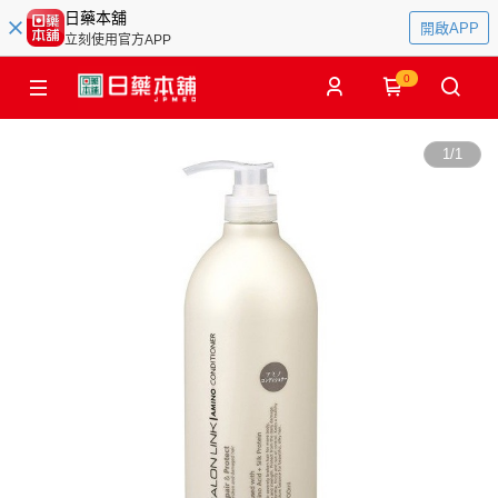
日藥本舖
開啟APP
立刻使用官方APP
0
1
/
1