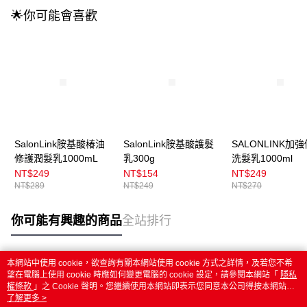
🌟你可能會喜歡
SalonLink胺基酸椿油
SalonLink胺基酸護髮
SALONLINK加
修護潤髮乳1000mL
乳300g
洗髮乳1000ml
NT$249
NT$154
NT$249
NT$289
NT$249
NT$270
你可能有興趣的商品
全站排行
本網站中使用 cookie，欲查詢有關本網站使用 cookie 方式之詳情，及若您不希
熱門標籤
望在電腦上使用 cookie 時應如何變更電腦的 cookie 設定，請參閱本網站「
隱私
權條款
」之 Cookie 聲明。您繼續使用本網站即表示您同意本公司得按本網站使
用條款之 Cookie 聲明使用 cookie。
了解更多 >