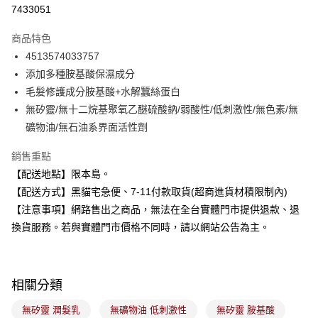
超商取貨付款
7433051
LINE Pay
商品特色
Apple Pay
4513574033757
添加多種胺基酸保濕成分
街口支付
毛髮修護成分胺基酸+水解蠶絲蛋白
悠遊付
無矽靈/無十二烷基聚氧乙醚硫酸鈉/弱酸性/低刺激性/無色素/無
礦物油/無石油系界面活性劑
Google Pay
銷售重點
全盈+PAY
【配送地點】限本島。
大哥付你分期
【配送方式】黑貓宅急便、7-11付款取貨(超商進貨材積限制內)
相關說明
【注意事項】網路售出之商品，無法在全台實體門市提供退款、退
【大哥付你分期使用說明】
換貨服務。若與實體門市價格不同時，請以網站公告為主。
ATM付款
1.本服務由台灣大哥大提供，台灣大哥大用戶可立即使用無須另外申請。
2.付款方式選擇「大哥付你分期」，訂單成立後會自動跳轉到大哥付的交易
流程，驗證手機門號後，選擇欲分期的期數、繳款截止日，確認付款後即完
運送方式
成交易。
3.實際核准額度、可分期數及費用金額請依後續交易確認頁面所載為準。
相關分類
全家取貨付款
4.訂單成立30分鐘內，如未前往確認交易或遇審核未通過，訂單將自動取
每筆NT$100，滿NT$899(含以上)免運費
消。如遇「轉專審核」未通過狀況，表示未達大哥付你分期系統評分，恕無
無矽靈 潤髮乳
無礦物油 低刺激性
無矽靈 胺基酸