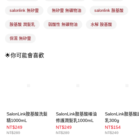
法說明評估內容。
付款後全家取貨
【繳款方式說明】
salonlink 無矽靈
無矽靈 無礦物油
salonlink 胺基酸
1.分期款項不併入電信帳單，「大哥付你分期」於每月結算日後寄送繳費提
每筆NT$100，滿NT$899(含以上)免運費
醒簡訊。
2.透過簡訊連結打開帳單後，可選擇「超商條碼／台灣大直營門市／銀行轉
胺基酸 潤髮乳
弱酸性 無礦物油
水解 胺基酸
7-11取貨付款
帳／街口支付／iPASS MONEY」等通路繳費。
每筆NT$100，滿NT$899(含以上)免運費
保濕 無矽靈
【注意事項】
付款後7-11取貨
1.本服務係由「台灣大哥大股份有限公司」（以下簡稱本公司）所提供，讓
用戶於交易時，得透過本服務購買商品或服務，並由商店將買賣／分期付款
每筆NT$100，滿NT$899(含以上)免運費
🌟你可能會喜歡
買賣價金債權讓與本公司後，依約使用本公司帳單繳交帳款。
2.基於同意付款使用「大哥付你分期」之契約關係目的，商店將以您的個人
宅配
資料（包含姓名、電話或地址）提供予台灣大哥大進項蒐集、處理及利用，
由本公司與您本人進行分期帳單所需資料之確認、核對及更正。
每筆NT$100，滿NT$899(含以上)免運費
3.完整用戶服務條款，請詳閱以下連結：
https://oppay.tw/userRule
宅配(離島)
每筆NT$300，滿NT$3,000(含以上)免運費
付款後門市自取
每筆NT$100，滿NT$399(含以上)免運費
SalonLink胺基酸洗髮
SalonLink胺基酸椿油
SalonLink胺基
精1000mL
修護潤髮乳1000mL
乳300g
NT$249
NT$249
NT$154
NT$289
NT$289
NT$249