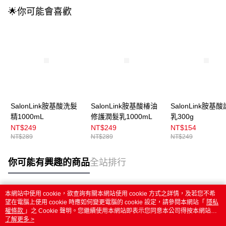
🌟你可能會喜歡
SalonLink胺基酸洗髮
SalonLink胺基酸椿油
SalonLink胺基
精1000mL
修護潤髮乳1000mL
乳300g
NT$249
NT$249
NT$154
NT$289
NT$289
NT$249
你可能有興趣的商品
全站排行
本網站中使用 cookie，欲查詢有關本網站使用 cookie 方式之詳情，及若您不希
熱門標籤
望在電腦上使用 cookie 時應如何變更電腦的 cookie 設定，請參閱本網站「
隱私
權條款
」之 Cookie 聲明。您繼續使用本網站即表示您同意本公司得按本網站使
用條款之 Cookie 聲明使用 cookie。
了解更多 >