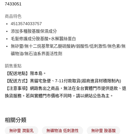
超商取貨付款
7433051
LINE Pay
商品特色
Apple Pay
4513574033757
添加多種胺基酸保濕成分
街口支付
毛髮修護成分胺基酸+水解蠶絲蛋白
悠遊付
無矽靈/無十二烷基聚氧乙醚硫酸鈉/弱酸性/低刺激性/無色素/無
礦物油/無石油系界面活性劑
Google Pay
銷售重點
全盈+PAY
【配送地點】限本島。
大哥付你分期
【配送方式】黑貓宅急便、7-11付款取貨(超商進貨材積限制內)
相關說明
【注意事項】網路售出之商品，無法在全台實體門市提供退款、退
【大哥付你分期使用說明】
換貨服務。若與實體門市價格不同時，請以網站公告為主。
ATM付款
1.本服務由台灣大哥大提供，台灣大哥大用戶可立即使用無須另外申請。
2.付款方式選擇「大哥付你分期」，訂單成立後會自動跳轉到大哥付的交易
流程，驗證手機門號後，選擇欲分期的期數、繳款截止日，確認付款後即完
運送方式
成交易。
3.實際核准額度、可分期數及費用金額請依後續交易確認頁面所載為準。
相關分類
全家取貨付款
4.訂單成立30分鐘內，如未前往確認交易或遇審核未通過，訂單將自動取
每筆NT$100，滿NT$899(含以上)免運費
消。如遇「轉專審核」未通過狀況，表示未達大哥付你分期系統評分，恕無
無矽靈 潤髮乳
無礦物油 低刺激性
無矽靈 胺基酸