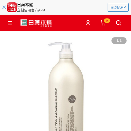
日藥本舖
開啟APP
立刻使用官方APP
0
1
/
1