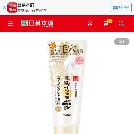
日藥本舖
開啟APP
立刻使用官方APP
0
1
/
1