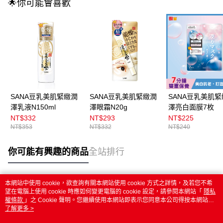
🌟你可能會喜歡
SANA豆乳美肌緊緻潤
SANA豆乳美肌緊緻潤
SANA豆乳美肌
澤乳液N150ml
澤眼霜N20g
澤亮白面膜7枚
NT$332
NT$293
NT$225
NT$353
NT$332
NT$240
你可能有興趣的商品
全站排行
本網站中使用 cookie，欲查詢有關本網站使用 cookie 方式之詳情，及若您不希
熱門標籤
望在電腦上使用 cookie 時應如何變更電腦的 cookie 設定，請參閱本網站「
隱私
權條款
」之 Cookie 聲明。您繼續使用本網站即表示您同意本公司得按本網站使
用條款之 Cookie 聲明使用 cookie。
了解更多 >