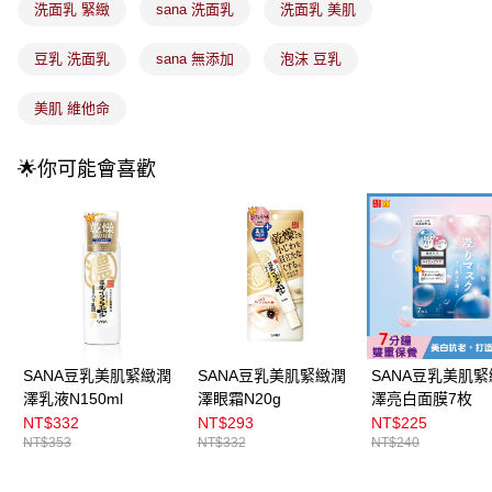
法說明評估內容。
洗面乳 緊緻
sana 洗面乳
洗面乳 美肌
付款後全家取貨
【繳款方式說明】
1.分期款項不併入電信帳單，「大哥付你分期」於每月結算日後寄送繳費提
每筆NT$100，滿NT$899(含以上)免運費
豆乳 洗面乳
sana 無添加
泡沫 豆乳
醒簡訊。
2.透過簡訊連結打開帳單後，可選擇「超商條碼／台灣大直營門市／銀行轉
7-11取貨付款
帳／街口支付／iPASS MONEY」等通路繳費。
美肌 維他命
每筆NT$100，滿NT$899(含以上)免運費
【注意事項】
付款後7-11取貨
1.本服務係由「台灣大哥大股份有限公司」（以下簡稱本公司）所提供，讓
🌟你可能會喜歡
用戶於交易時，得透過本服務購買商品或服務，並由商店將買賣／分期付款
每筆NT$100，滿NT$899(含以上)免運費
買賣價金債權讓與本公司後，依約使用本公司帳單繳交帳款。
2.基於同意付款使用「大哥付你分期」之契約關係目的，商店將以您的個人
宅配
資料（包含姓名、電話或地址）提供予台灣大哥大進項蒐集、處理及利用，
由本公司與您本人進行分期帳單所需資料之確認、核對及更正。
每筆NT$100，滿NT$899(含以上)免運費
3.完整用戶服務條款，請詳閱以下連結：
https://oppay.tw/userRule
宅配(離島)
每筆NT$300，滿NT$3,000(含以上)免運費
付款後門市自取
SANA豆乳美肌緊緻潤
SANA豆乳美肌緊緻潤
SANA豆乳美肌
澤乳液N150ml
澤眼霜N20g
澤亮白面膜7枚
每筆NT$100，滿NT$399(含以上)免運費
NT$332
NT$293
NT$225
NT$353
NT$332
NT$240