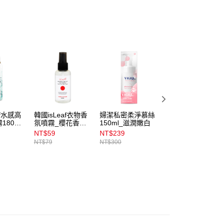
00，滿NT$899(含以上)免運費
意付款使用「大哥付你分期」之契約關係目的，商店將以您的個人
含姓名、電話或地址）提供予台灣大哥大進項蒐集、處理及利
公司與您本人進行分期帳單所需資料之確認、核對及更正。
戶服務條款，請詳閱以下連結：
https://oppay.tw/userRule
00，滿NT$899(含以上)免運費
00，滿NT$3,000(含以上)免運費
市自取
00，滿NT$399(含以上)免運費
af水感高
韓國isLeaf衣物香
婦潔私密柔淨慕絲
韓國isLeaf蠶絲蛋
80ml_
氛噴霧_櫻花香
150ml_滋潤嫩白
白護髮素_紫愛瑰
60ml
蜜150ml
NT$59
NT$239
NT$99
NT$79
NT$300
NT$199