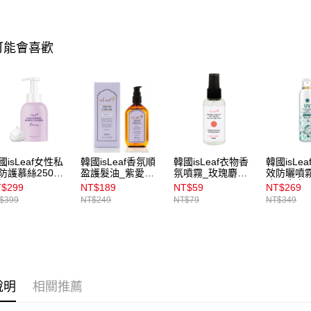
每筆NT$1
2.基於同
資料（包
宅配
用，由本
可能會喜歡
3.完整用
每筆NT$1
宅配(離島)
每筆NT$3
付款後門
每筆NT$1
國isLeaf女性私
韓國isLeaf香氛順
韓國isLeaf衣物香
韓國isLe
防護慕絲250ml_
盈護髮油_紫愛瑰
氛噴霧_玫瑰麝香
效防曬噴霧1
妍巧語
蜜100ml
60ml
冰霧亮白
$299
NT$189
NT$59
NT$269
$399
NT$249
NT$79
NT$349
說明
相關推薦