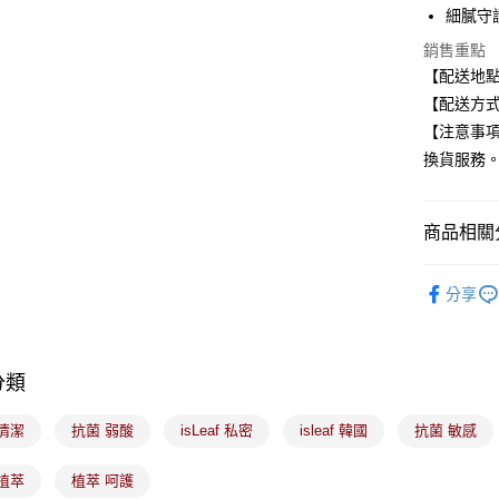
Google Pa
細膩守
全盈+PAY
銷售重點
【配送地
大哥付你
【配送方式
相關說明
【注意事
【大哥付
ATM付款
1.本服務
換貨服務
2.付款方
流程，驗
完成交易
運送方式
商品相關分
3.實際核
4.訂單成
全家取貨
美髮/美體
消。如遇
分享
每筆NT$1
無法說明
🟦私密護
【繳款方
付款後全
1.分期款
醒簡訊。
每筆NT$1
2.透過簡
分類
帳／街口支
7-11取貨
清潔
抗菌 弱酸
isLeaf 私密
isleaf 韓國
抗菌 敏感
【注意事
每筆NT$1
1.本服務
用戶於交
植萃
植萃 呵護
付款後7-1
款買賣價