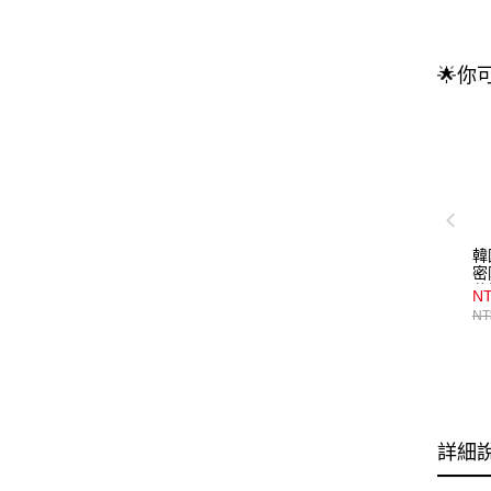
🌟你
韓
密
花
NT
NT
詳細