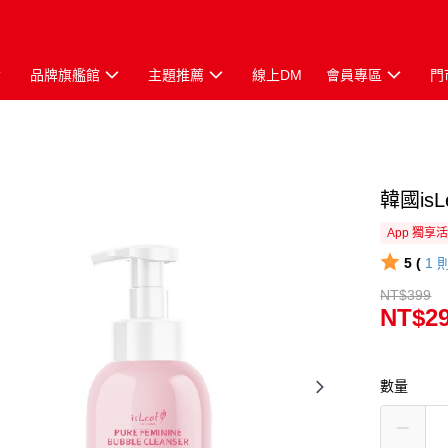
品牌旗艦館
主題推薦
線上DM
會員專區
門
韓國is
App 獨享
5 (
1
NT$399
NT$2
數量