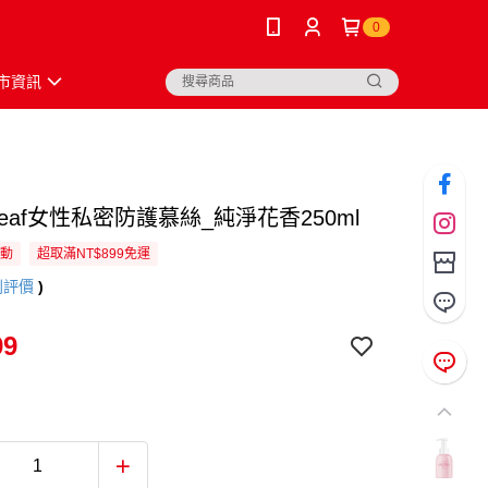
0
市資訊
Leaf女性私密防護慕絲_純淨花香250ml
活動
超取滿NT$899免運
則評價
)
99