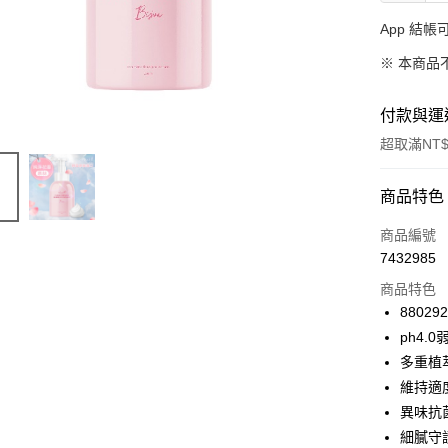
App 結
※ 本商品
付款與運
超取滿NT$
付款方式
商品特色
信用卡一
商品編號
7432985
超商取貨
商品特色
LINE Pay
88029
ph4.
Apple Pay
多重植
街口支付
維持適
異味抗
悠遊付
細膩守