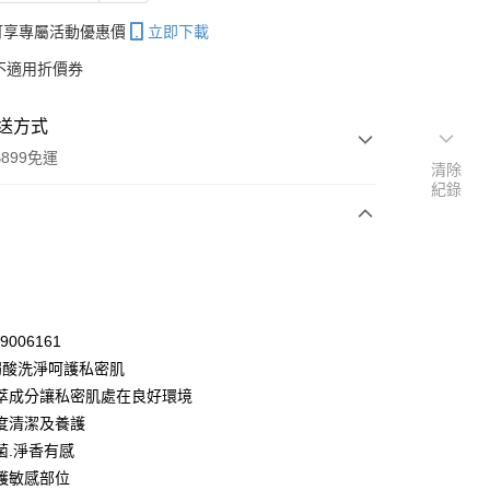
帳可享專屬活動優惠價
立即下載
不適用折價券
送方式
899免運
清除
紀錄
次付款
付款
29006161
0弱酸洗淨呵護私密肌
萃成分讓私密肌處在良好環境
度清潔及養護
菌.淨香有感
護敏感部位