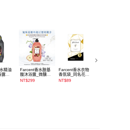
含姓名、電話或地址）提供予台灣大哥大進項蒐集、處理及利
公司與您本人進行分期帳單所需資料之確認、核對及更正。
戶服務條款，請詳閱以下連結：
https://oppay.tw/userRule
00，滿NT$899(含以上)免運費
00，滿NT$3,000(含以上)免運費
市自取
00，滿NT$399(含以上)免運費
t香水精油
Farcent香水胺基
Farcent香水衣物
Farcent香水精油
浴露
酸沐浴露_微醺小
香氛袋_同名花語
室內擴香_靜謐谷
實之間
蒼蘭780g
10g3入
池
NT$299
NT$89
NT$199
NT$309