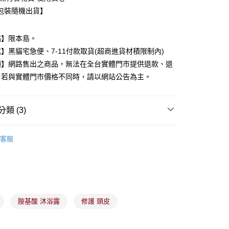
包裝隨機出貨】
分期
點】限本島。
】黑貓宅急便、7-11付款取貨(超商進貨材積限制內)
你分期使用說明】
由台灣大哥大提供，台灣大哥大用戶可立即使用無須另外申請。
項】網路售出之商品，無法在全台實體門市提供退款、退
式選擇「大哥付你分期」，訂單成立後會自動跳轉到大哥付的交易
。若與實體門市價格不同時，請以網站公告為主。
證手機門號後，選擇欲分期的期數、繳款截止日，確認付款後即
。
准額度、可分期數及費用金額請依後續交易確認頁面所載為準。
立30分鐘內，如未前往確認交易或遇審核未通過，訂單將自動取
類 (3)
付款
「轉專審核」未通過狀況，表示未達大哥付你分期系統評分，恕
00，滿NT$899(含以上)免運費
評估內容。
沐浴相關產品
式說明】
客服
家取貨
項不併入電信帳單，「大哥付你分期」於每月結算日後寄送繳費提
00，滿NT$899(含以上)免運費
合優惠
▪️第2件更優惠
訊連結打開帳單後，可選擇「超商條碼／台灣大直營門市／銀行轉
付／iPASS MONEY」等通路繳費。
付款
項】
00，滿NT$899(含以上)免運費
係由「台灣大哥大股份有限公司」（以下簡稱本公司）所提供，讓
胺基酸 沐浴露
修護 頭皮
易時，得透過本服務購買商品或服務，並由商店將買賣／分期付
1取貨
金債權讓與本公司後，依約使用本公司帳單繳交帳款。
00，滿NT$899(含以上)免運費
意付款使用「大哥付你分期」之契約關係目的，商店將以您的個人