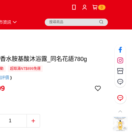
0
市資訊
ent香水胺基酸沐浴露_同名花語780g
活動
超取滿NT$899免運
則評價
)
99