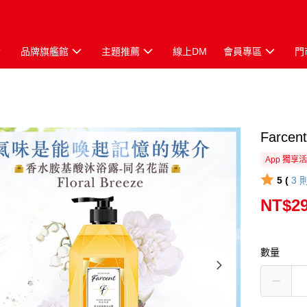
品牌旗艦館
主題推薦
線上DM
會員專區
門
Farc
App 獨享
5 (
3
NT$2
數量