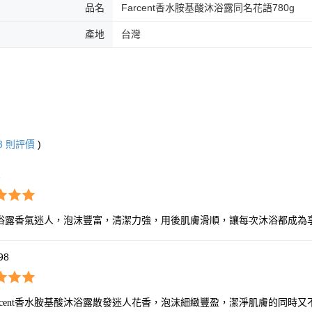
品名
Farcent香水胺基酸沐浴露同名花語780g
產地
台灣
3
則評價
)
2
浴露香氣迷人，泡沫豐富，清潔力強，用後肌膚滑順，讓每次沐浴都成為
98
arcent香水胺基酸沐浴露散發迷人花香，泡沫細緻豐盈，潔淨肌膚的同時