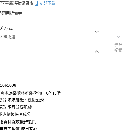
帳可享專屬活動優惠價
立即下載
不適用折價券
送方式
899免運
清除
紀錄
次付款
付款
31061008
ent香水胺基酸沐浴露780g_同名花語
成分 泡泡細緻、洗後滋潤
萃取 調理舒緩肌膚
重專櫃級保濕成分
A認證香料綻放優雅氣質
y
 無有害物質 使用安心