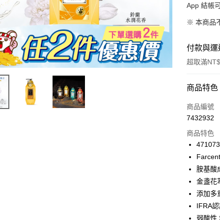
App 結
※ 本商品
付款與運
超取滿NT$
付款方式
商品特色
信用卡一
商品編號
7432932
超商取貨
商品特色
LINE Pay
47107
Farc
Apple Pay
胺基酸
街口支付
金盞花
添加多
悠遊付
IFR
Google Pa
弱酸性