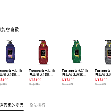
可能會喜歡
arcent香水精油
Farcent香水精油
Farcent香水精油
Farcen
基酸沐浴露
胺基酸沐浴露
胺基酸沐浴露
胺基酸沐
80g_望幽晚安
780g_靜謐谷池
780g_舒緩月光
780g_虛
$199
NT$199
NT$199
NT$199
$389
NT$389
NT$389
NT$389
有興趣的商品
全站排行