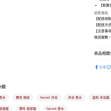
【新舊
全盈+PAY
銷售重點
大哥付你
【配送地
相關說明
【配送方式
【大哥付
ATM付款
1.本服務
【注意事
2.付款方
換貨服務
流程，驗
完成交易
運送方式
3.實際核
4.訂單成
商品相關分
全家取貨
消。如遇
每筆NT$1
無法說明
美髮/美體
【繳款方
分享
付款後全
1.分期款
髮沐專區
醒簡訊。
每筆NT$1
🟦多件組
2.透過簡
帳／街口支
分類
7-11取貨
【注意事
每筆NT$1
香水
雙效 頭皮
farcent 沐浴
沐浴 香水
溫和 沐浴露
1.本服務
用戶於交
付款後7-1
款買賣價
 胺基酸
彈性 玻尿酸
farcent 香水
每筆NT$1
2.基於同