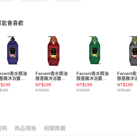
資料（包
宅配
用，由本
3.完整用
每筆NT$1
可能會喜歡
宅配(離島)
每筆NT$3
付款後門
每筆NT$1
arcent香水精油
Farcent香水精油
Farcent香水精油
Farcen
基酸沐浴露
胺基酸沐浴露
胺基酸沐浴露
胺基酸沐
80g_望幽晚安
780g_靜謐谷池
780g_舒緩月光
780g_虛
$199
NT$199
NT$199
NT$199
$389
NT$389
NT$389
NT$389
說明
商品規格
相關推薦