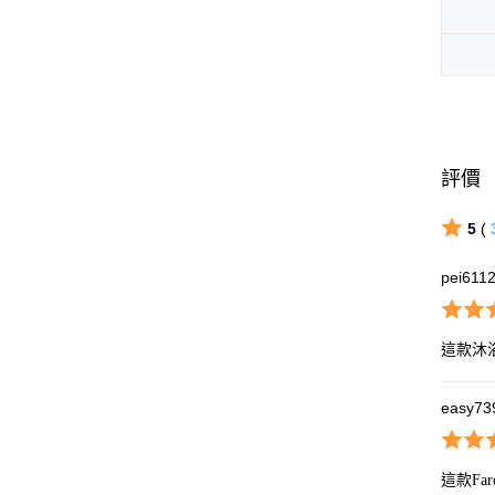
評價
5
(
pei611
這款沐
easy73
這款F