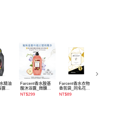
t香水精油
Farcent香水胺基
Farcent香水衣物
Farcent香水精油
浴露
酸沐浴露_微醺小
香氛袋_同名花語
室內擴香_靜謐谷
實之間
蒼蘭780g
10g3入
池
NT$299
NT$89
NT$199
NT$309