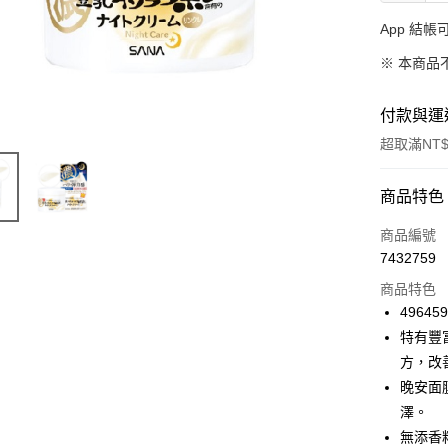
App 結
※ 本商品
付款與運
超取滿NT$
付款方式
商品特色
信用卡一
商品編號
7432759
超商取貨
商品特色
LINE Pay
49645
特有豐
Apple Pay
方，改
街口支付
晚安面
澤。
悠遊付
無添香