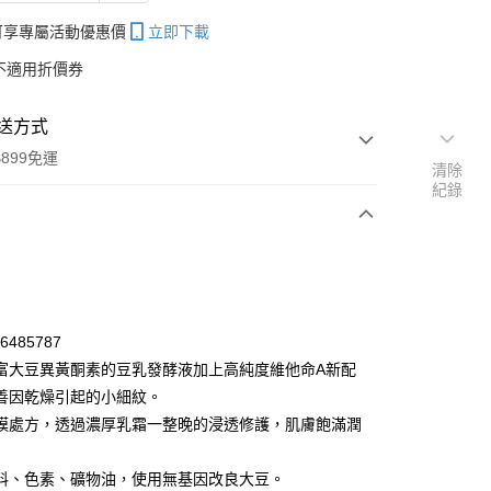
帳可享專屬活動優惠價
立即下載
不適用折價券
送方式
899免運
清除
紀錄
次付款
付款
96485787
富大豆異黃酮素的豆乳發酵液加上高純度維他命A新配
善因乾燥引起的小細紋。
膜處方，透過濃厚乳霜一整晚的浸透修護，肌膚飽滿潤
料、色素、礦物油，使用無基因改良大豆。