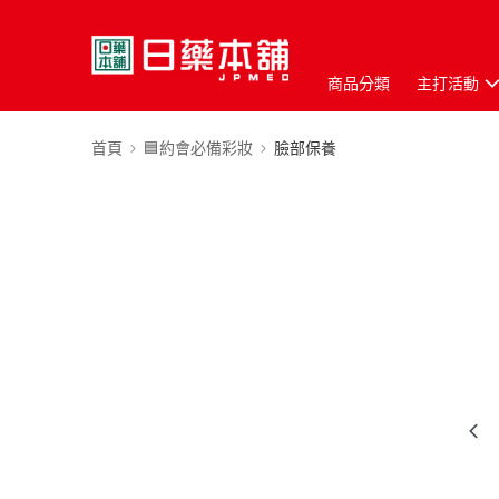
商品分類
主打活動
首頁
🟦約會必備彩妝
臉部保養