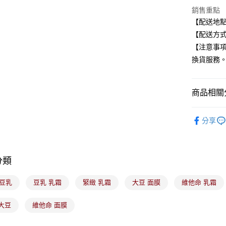
Google Pa
銷售重點
全盈+PAY
【配送地
【配送方式
大哥付你
【注意事
相關說明
換貨服務
【大哥付
ATM付款
1.本服務
2.付款方
流程，驗
商品相關分
完成交易
運送方式
3.實際核
🟦約會必
4.訂單成
分享
全家取貨
消。如遇
每筆NT$1
無法說明
【繳款方
付款後全
1.分期款
分類
醒簡訊。
每筆NT$1
2.透過簡
帳／街口支
 豆乳
豆乳 乳霜
緊緻 乳霜
大豆 面膜
維他命 乳霜
7-11取貨
【注意事
每筆NT$1
大豆
維他命 面膜
1.本服務
用戶於交
付款後7-1
款買賣價