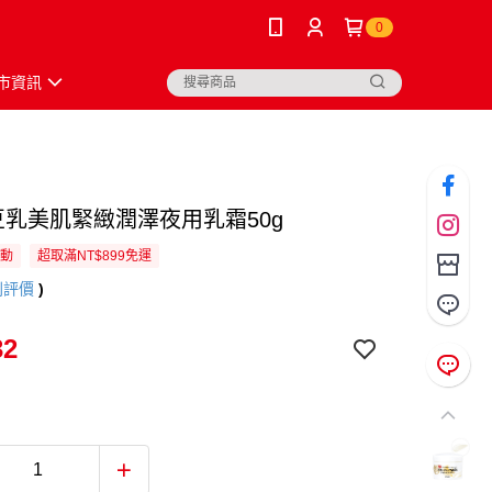
0
市資訊
A豆乳美肌緊緻潤澤夜用乳霜50g
活動
超取滿NT$899免運
則評價
)
32