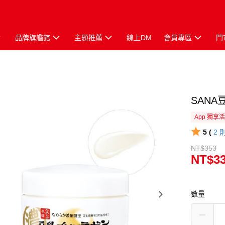
品牌旗艦館
主題推薦
線上DM
會員專區
門
SAN
App 獨享
5 (
2
NT$353
NT$3
數量