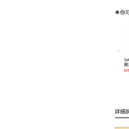
🌟你
S
緻
50
NT
詳細