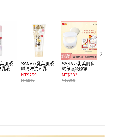
00，滿NT$899(含以上)免運費
意付款使用「大哥付你分期」之契約關係目的，商店將以您的個人
含姓名、電話或地址）提供予台灣大哥大進項蒐集、處理及利
公司與您本人進行分期帳單所需資料之確認、核對及更正。
戶服務條款，請詳閱以下連結：
https://oppay.tw/userRule
00，滿NT$899(含以上)免運費
00，滿NT$3,000(含以上)免運費
市自取
00，滿NT$399(含以上)免運費
乳美肌緊
SANA豆乳美肌緊
SANA豆乳美肌多
SANA豆乳美肌緊
白乳液
緻潤澤洗面乳
效保濕凝膠霜
緻潤澤亮白面膜7
N150g
100g_濃潤
枚
NT$259
NT$332
NT$225
NT$293
NT$353
NT$240