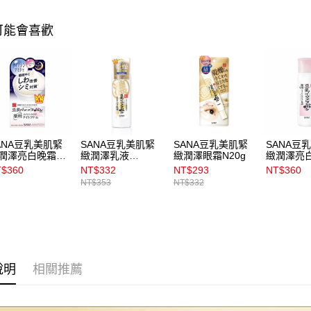
每筆NT$1
2.基於同
資料（包
可能會喜歡
宅配
用，由本
3.完整用
每筆NT$1
宅配(離島)
每筆NT$3
付款後門
每筆NT$1
ANA豆乳美肌緊
SANA豆乳美肌緊
SANA豆乳美肌緊
SANA豆
潤澤亮白晚霜
緻潤澤乳液
緻潤澤眼霜N20g
緻潤澤亮
g
N150ml
150mL
$360
NT$332
NT$293
NT$360
NT$353
NT$332
說明
相關推薦