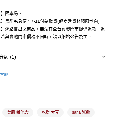
y
點】限本島。
】黑貓宅急便、7-11付款取貨(超商進貨材積限制內)
分期
項】網路售出之商品，無法在全台實體門市提供退款、退
。若與實體門市價格不同時，請以網站公告為主。
你分期使用說明】
由台灣大哥大提供，台灣大哥大用戶可立即使用無須另外申請。
式選擇「大哥付你分期」，訂單成立後會自動跳轉到大哥付的交易
證手機門號後，選擇欲分期的期數、繳款截止日，確認付款後即
類 (1)
。
准額度、可分期數及費用金額請依後續交易確認頁面所載為準。
備彩妝
臉部保養
立30分鐘內，如未前往確認交易或遇審核未通過，訂單將自動取
客服
付款
「轉專審核」未通過狀況，表示未達大哥付你分期系統評分，恕
00，滿NT$899(含以上)免運費
評估內容。
式說明】
家取貨
項不併入電信帳單，「大哥付你分期」於每月結算日後寄送繳費提
00，滿NT$899(含以上)免運費
訊連結打開帳單後，可選擇「超商條碼／台灣大直營門市／銀行轉
付／iPASS MONEY」等通路繳費。
美肌 維他命
乾燥 大豆
sana 緊緻
付款
項】
00，滿NT$899(含以上)免運費
係由「台灣大哥大股份有限公司」（以下簡稱本公司）所提供，讓
易時，得透過本服務購買商品或服務，並由商店將買賣／分期付
1取貨
金債權讓與本公司後，依約使用本公司帳單繳交帳款。