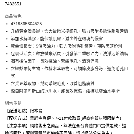
超商取貨付款
7432651
LINE Pay
商品特色
Apple Pay
4719865604525
升級黃金備長炭，含大量微米極細孔，強力吸附多餘油脂及污垢
街口支付
添加水解藻膠，能保護肌膚，減少外在環境的侵害
悠遊付
黃金備長炭：5倍吸油力，強力吸附毛孔髒污，預防黑頭粉刺
包裹型活炭：釋放微米活炭，引發第二重吸油力，洗淨污垢油脂
Google Pay
獨有控油因子，長效控油、緊緻毛孔、清爽保濕
全盈+PAY
含鱷梨果衍生物、依楠木萃取物，可調節皮脂分泌，避免毛孔阻
塞
大哥付你分期
含兵豆萃取物，幫助緊緻毛孔，改善粗糙膚質
相關說明
源自阿爾卑斯山的冰川水，能長效保濕，維持肌膚油水平衡
【大哥付你分期使用說明】
ATM付款
1.本服務由台灣大哥大提供，台灣大哥大用戶可立即使用無須另外申請。
2.付款方式選擇「大哥付你分期」，訂單成立後會自動跳轉到大哥付的交易
銷售重點
流程，驗證手機門號後，選擇欲分期的期數、繳款截止日，確認付款後即完
【配送地點】限本島。
運送方式
成交易。
【配送方式】黑貓宅急便、7-11付款取貨(超商進貨材積限制內)
3.實際核准額度、可分期數及費用金額請依後續交易確認頁面所載為準。
全家取貨付款
4.訂單成立30分鐘內，如未前往確認交易或遇審核未通過，訂單將自動取
【注意事項】網路售出之商品，無法在全台實體門市提供退款、退
每筆NT$100，滿NT$899(含以上)免運費
消。如遇「轉專審核」未通過狀況，表示未達大哥付你分期系統評分，恕無
換貨服務。若與實體門市價格不同時，請以網站公告為主。