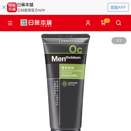
日藥本舖
開啟APP
立刻使用官方APP
0
1
/
1