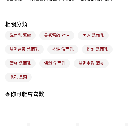
法說明評估內容。
付款後全家取貨
【繳款方式說明】
1.分期款項不併入電信帳單，「大哥付你分期」於每月結算日後寄送繳費提
每筆NT$100，滿NT$899(含以上)免運費
醒簡訊。
2.透過簡訊連結打開帳單後，可選擇「超商條碼／台灣大直營門市／銀行轉
相關分類
7-11取貨付款
帳／街口支付／iPASS MONEY」等通路繳費。
每筆NT$100，滿NT$899(含以上)免運費
洗面乳 緊緻
曼秀雷敦 控油
黑頭 洗面乳
【注意事項】
付款後7-11取貨
1.本服務係由「台灣大哥大股份有限公司」（以下簡稱本公司）所提供，讓
曼秀雷敦 洗面乳
控油 洗面乳
粉刺 洗面乳
用戶於交易時，得透過本服務購買商品或服務，並由商店將買賣／分期付款
每筆NT$100，滿NT$899(含以上)免運費
買賣價金債權讓與本公司後，依約使用本公司帳單繳交帳款。
2.基於同意付款使用「大哥付你分期」之契約關係目的，商店將以您的個人
清爽 洗面乳
保濕 洗面乳
曼秀雷敦 清爽
宅配
資料（包含姓名、電話或地址）提供予台灣大哥大進項蒐集、處理及利用，
由本公司與您本人進行分期帳單所需資料之確認、核對及更正。
每筆NT$100，滿NT$899(含以上)免運費
毛孔 黑頭
3.完整用戶服務條款，請詳閱以下連結：
https://oppay.tw/userRule
宅配(離島)
每筆NT$300，滿NT$3,000(含以上)免運費
🌟你可能會喜歡
付款後門市自取
每筆NT$100，滿NT$399(含以上)免運費