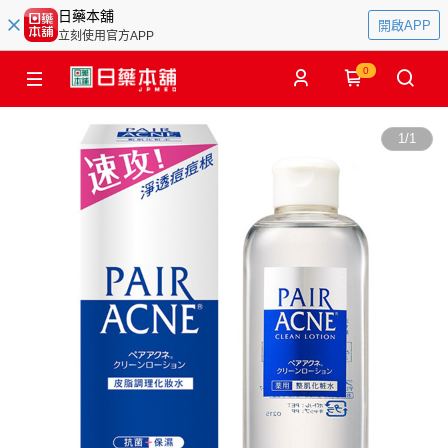
日藥本舖
開啟APP
立刻使用官方APP
0
1
/
1