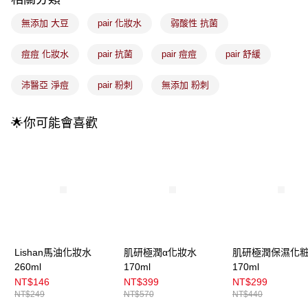
每筆NT$100，滿NT$899(含以上)免運費
消。如遇「轉專審核」未通過狀況，表示未達大哥付你分期系統評分，恕無
法說明評估內容。
無添加 大豆
pair 化妝水
弱酸性 抗菌
付款後全家取貨
【繳款方式說明】
1.分期款項不併入電信帳單，「大哥付你分期」於每月結算日後寄送繳費提
每筆NT$100，滿NT$899(含以上)免運費
醒簡訊。
痘痘 化妝水
pair 抗菌
pair 痘痘
pair 舒緩
2.透過簡訊連結打開帳單後，可選擇「超商條碼／台灣大直營門市／銀行轉
7-11取貨付款
帳／街口支付／iPASS MONEY」等通路繳費。
沛醫亞 淨痘
pair 粉刺
無添加 粉刺
每筆NT$100，滿NT$899(含以上)免運費
【注意事項】
付款後7-11取貨
1.本服務係由「台灣大哥大股份有限公司」（以下簡稱本公司）所提供，讓
🌟你可能會喜歡
用戶於交易時，得透過本服務購買商品或服務，並由商店將買賣／分期付款
每筆NT$100，滿NT$899(含以上)免運費
買賣價金債權讓與本公司後，依約使用本公司帳單繳交帳款。
2.基於同意付款使用「大哥付你分期」之契約關係目的，商店將以您的個人
宅配
資料（包含姓名、電話或地址）提供予台灣大哥大進項蒐集、處理及利用，
由本公司與您本人進行分期帳單所需資料之確認、核對及更正。
每筆NT$100，滿NT$899(含以上)免運費
3.完整用戶服務條款，請詳閱以下連結：
https://oppay.tw/userRule
宅配(離島)
每筆NT$300，滿NT$3,000(含以上)免運費
付款後門市自取
Lishan馬油化妝水
肌研極潤α化妝水
肌研極潤保濕化
每筆NT$100，滿NT$399(含以上)免運費
260ml
170ml
170ml
NT$146
NT$399
NT$299
NT$249
NT$570
NT$440