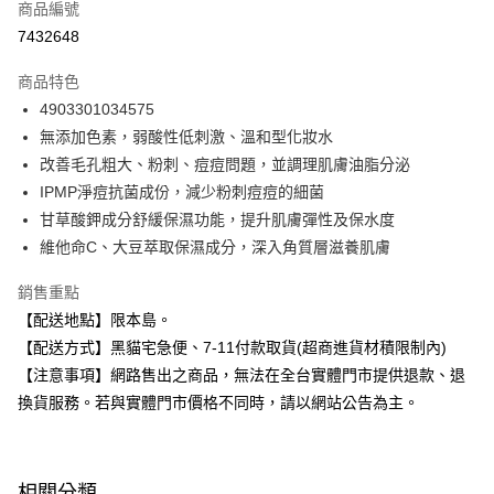
商品編號
超商取貨付款
7432648
LINE Pay
商品特色
Apple Pay
4903301034575
無添加色素，弱酸性低刺激、溫和型化妝水
街口支付
改善毛孔粗大、粉刺、痘痘問題，並調理肌膚油脂分泌
悠遊付
IPMP淨痘抗菌成份，減少粉刺痘痘的細菌
甘草酸鉀成分舒緩保濕功能，提升肌膚彈性及保水度
Google Pay
維他命C、大豆萃取保濕成分，深入角質層滋養肌膚
全盈+PAY
銷售重點
大哥付你分期
【配送地點】限本島。
相關說明
【配送方式】黑貓宅急便、7-11付款取貨(超商進貨材積限制內)
【大哥付你分期使用說明】
【注意事項】網路售出之商品，無法在全台實體門市提供退款、退
ATM付款
1.本服務由台灣大哥大提供，台灣大哥大用戶可立即使用無須另外申請。
2.付款方式選擇「大哥付你分期」，訂單成立後會自動跳轉到大哥付的交易
換貨服務。若與實體門市價格不同時，請以網站公告為主。
流程，驗證手機門號後，選擇欲分期的期數、繳款截止日，確認付款後即完
運送方式
成交易。
3.實際核准額度、可分期數及費用金額請依後續交易確認頁面所載為準。
全家取貨付款
4.訂單成立30分鐘內，如未前往確認交易或遇審核未通過，訂單將自動取
相關分類