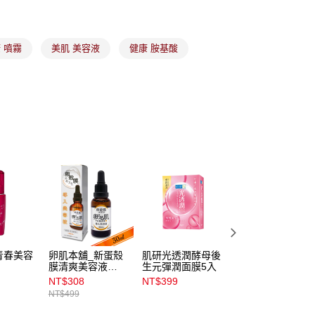
易時，得透過本服務購買商品或服務，並由商店將買賣／分期付
1取貨
金債權讓與本公司後，依約使用本公司帳單繳交帳款。
00，滿NT$899(含以上)免運費
意付款使用「大哥付你分期」之契約關係目的，商店將以您的個人
含姓名、電話或地址）提供予台灣大哥大進項蒐集、處理及利
 噴霧
美肌 美容液
健康 胺基酸
公司與您本人進行分期帳單所需資料之確認、核對及更正。
戶服務條款，請詳閱以下連結：
https://oppay.tw/userRule
00，滿NT$899(含以上)免運費
市自取
00，滿NT$399(含以上)免運費
配送
查看運費
青春美容
卵肌本舖_新蛋殼
肌研光透潤酵母後
卵肌本舖_新蛋殼
膜清爽美容液
生元彈潤面膜5入
膜彈潤化妝水
30mL
200mL
NT$308
NT$399
NT$231
NT$499
NT$399