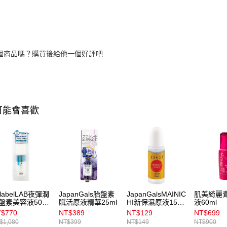
個商品嗎？購買後給他一個好評吧
可能會喜歡
nlabelLAB夜彈潤
JapanGals胎盤素
JapanGalsMAINIC
肌美綺麗
盤素美容液50g_
賦活原液精華25ml
HI新保濕原液15ml
液60ml
胎盤素
$770
NT$389
NT$129
NT$699
$1,080
NT$399
NT$149
NT$900