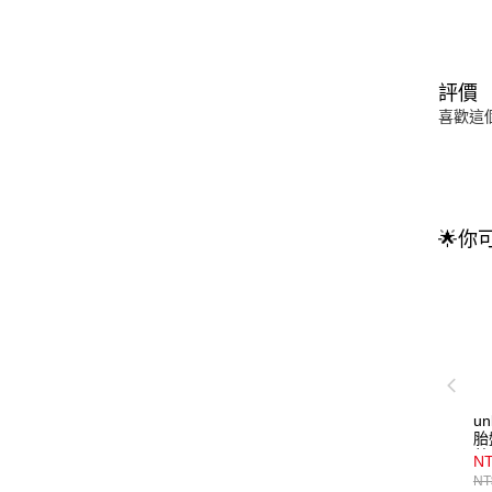
評價
喜歡這
🌟你
u
胎
藍
NT
NT