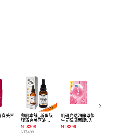
青春美容
卵肌本舖_新蛋殼
肌研光透潤酵母後
卵肌本舖_新蛋殼
膜清爽美容液
生元彈潤面膜5入
膜彈潤化妝水
30mL
200mL
NT$308
NT$399
NT$231
NT$499
NT$399