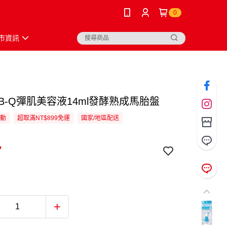
0
市資訊
B-Q彈肌美容液14ml發酵熟成馬胎盤
活動
超取滿NT$899免運
國家/地區配送
7