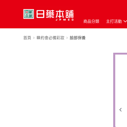
商品分類
主打活動
首頁
🟦約會必備彩妝
臉部保養