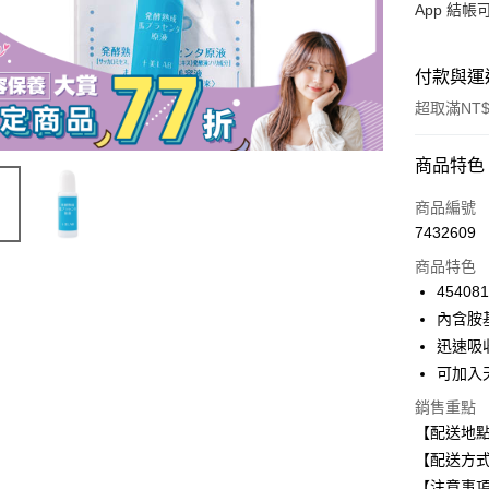
App 結
付款與運
超取滿NT$
付款方式
商品特色
信用卡一
商品編號
7432609
信用卡分
商品特色
3 期 
454081
合作金
內含胺
超商取貨
華南商
迅速吸
LINE Pay
上海商
可加入
國泰世
Apple Pay
銷售重點
臺灣中
匯豐（
【配送地
街口支付
聯邦商
【配送方式
元大商
悠遊付
【注意事