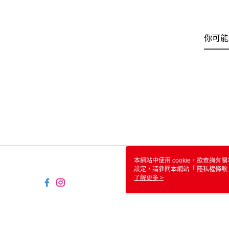
你可能
本網站中使用 cookie，欲查詢有關
設定，請參閱本網站「
隱私權條款
使用 cookie。
了解更多 >