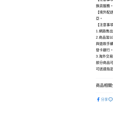
玉山商
換貨服務
台新國
Google Pa
【境外配
台灣樂
全盈+PAY
亞。
【注意事
大哥付你
1.網路售
相關說明
2.商品皆
【大哥付
ATM付款
1.本服務
與退款手
2.付款方
發卡銀行
流程，驗
完成交易
3.海外交
運送方式
3.實際核
部分商品
4.訂單成
全家取貨
可送達指
消。如遇
每筆NT$1
無法說明
【繳款方
付款後全
1.分期款
商品相關分
醒簡訊。
每筆NT$1
2.透過簡
🟦約會必
帳／街口支
7-11取貨
分享
🟥日藥獨
【注意事
每筆NT$1
1.本服務
🟥美容保