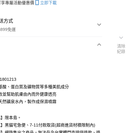
帳可享專屬活動優惠價
立即下載
送方式
899免運
清除
紀錄
次付款
期付款
0 利率 每期
NT$25
21家銀行
1801213
庫商業銀行
第一商業銀行
基酸、蛋白質及礦物質等多種美肌成分
付款
業銀行
彰化商業銀行
收並幫助肌膚由內而外健康透亮
業儲蓄銀行
台北富邦商業銀行
天然礦泉水內，製作成保濕噴霧
華商業銀行
兆豐國際商業銀行
小企業銀行
台中商業銀行
台灣）商業銀行
華泰商業銀行
點】限本島。
業銀行
遠東國際商業銀行
】黑貓宅急便、7-11付款取貨(超商進貨材積限制內)
業銀行
永豐商業銀行
項】網路售出之商品，無法在全台實體門市提供退款、退