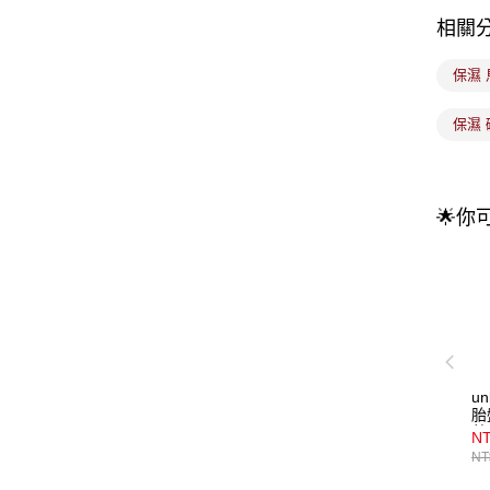
相關
保濕
保濕
🌟你
u
胎
藍
NT
NT