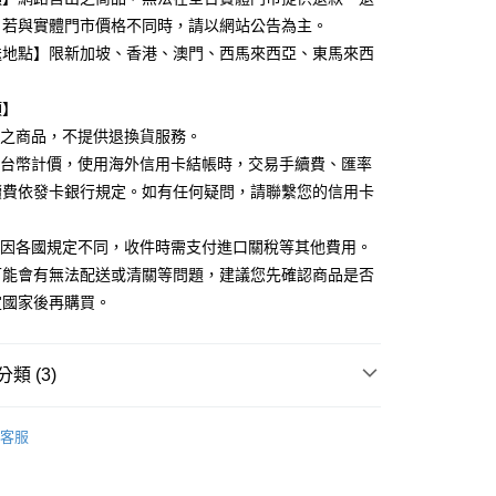
業銀行
星展（台灣）商業銀行
。若與實體門市價格不同時，請以網站公告為主。
際商業銀行
中國信託商業銀行
y
送地點】限新加坡、香港、澳門、西馬來西亞、東馬來西
天信用卡公司
項】
分期
出之商品，不提供退換貨服務。
以台幣計價，使用海外信用卡結帳時，交易手續費、匯率
你分期使用說明】
由台灣大哥大提供，台灣大哥大用戶可立即使用無須另外申請。
續費依發卡銀行規定。如有任何疑問，請聯繫您的信用卡
式選擇「大哥付你分期」，訂單成立後會自動跳轉到大哥付的交易
。
證手機門號後，選擇欲分期的期數、繳款截止日，確認付款後即
。
易因各國規定不同，收件時需支付進口關稅等其他費用。
准額度、可分期數及費用金額請依後續交易確認頁面所載為準。
可能會有無法配送或清關等問題，建議您先確認商品是否
立30分鐘內，如未前往確認交易或遇審核未通過，訂單將自動取
付款
定國家後再購買。
「轉專審核」未通過狀況，表示未達大哥付你分期系統評分，恕
00，滿NT$899(含以上)免運費
評估內容。
式說明】
家取貨
項不併入電信帳單，「大哥付你分期」於每月結算日後寄送繳費提
類 (3)
00，滿NT$899(含以上)免運費
訊連結打開帳單後，可選擇「超商條碼／台灣大直營門市／銀行轉
備彩妝
臉部保養
付／iPASS MONEY」等通路繳費。
付款
客服
家品牌
項】
00，滿NT$899(含以上)免運費
係由「台灣大哥大股份有限公司」（以下簡稱本公司）所提供，讓
養大賞指定商品77折