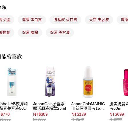
用戶於交
付款後7-1
分類
款買賣價
每筆NT$1
2.基於同
資料（包
 馬胎盤
健康 蛋白質
胺基酸 蛋白質
天然 美容液
健康
宅配
用，由本
3.完整用
每筆NT$1
 礦物質
保濕 噴霧
保濕 美容液
付款後門
每筆NT$1
可能會喜歡
國家/地區
nlabelLAB夜彈潤
JapanGals胎盤素
JapanGalsMAINIC
肌美綺麗
盤素美容液50g_
賦活原液精華25ml
HI新保濕原液15ml
液60ml
胎盤素
$770
NT$389
NT$129
NT$699
$1,080
NT$399
NT$149
NT$900