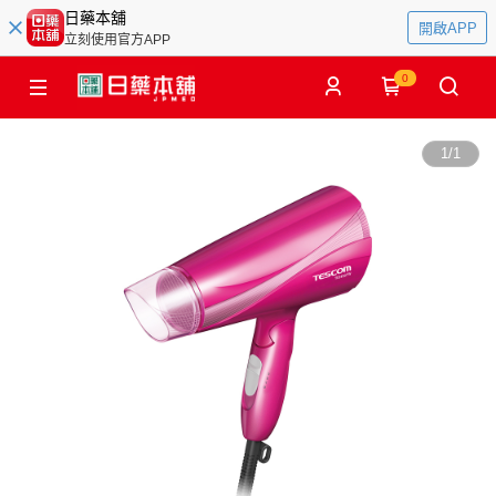
日藥本舖
開啟APP
立刻使用官方APP
0
1
/
1