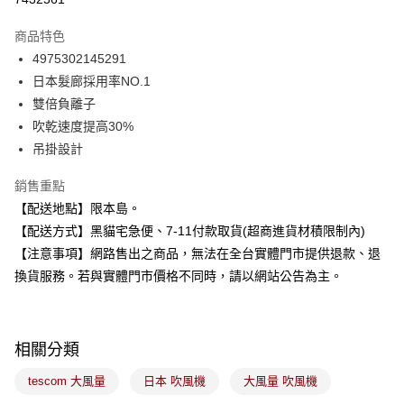
LINE Pay
商品特色
Apple Pay
4975302145291
日本髮廊採用率NO.1
街口支付
雙倍負離子
悠遊付
吹乾速度提高30%
吊掛設計
Google Pay
銷售重點
全盈+PAY
【配送地點】限本島。
大哥付你分期
【配送方式】黑貓宅急便、7-11付款取貨(超商進貨材積限制內)
相關說明
【注意事項】網路售出之商品，無法在全台實體門市提供退款、退
【大哥付你分期使用說明】
換貨服務。若與實體門市價格不同時，請以網站公告為主。
ATM付款
1.本服務由台灣大哥大提供，台灣大哥大用戶可立即使用無須另外申請。
2.付款方式選擇「大哥付你分期」，訂單成立後會自動跳轉到大哥付的交易
流程，驗證手機門號後，選擇欲分期的期數、繳款截止日，確認付款後即完
運送方式
成交易。
3.實際核准額度、可分期數及費用金額請依後續交易確認頁面所載為準。
相關分類
全家取貨付款
4.訂單成立30分鐘內，如未前往確認交易或遇審核未通過，訂單將自動取
每筆NT$100，滿NT$899(含以上)免運費
消。如遇「轉專審核」未通過狀況，表示未達大哥付你分期系統評分，恕無
tescom 大風量
日本 吹風機
大風量 吹風機
法說明評估內容。