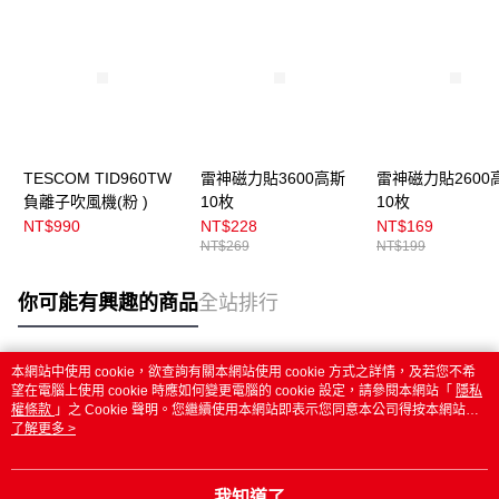
TESCOM TID960TW
雷神磁力貼3600高斯
雷神磁力貼2600
負離子吹風機(粉 )
10枚
10枚
NT$990
NT$228
NT$169
NT$269
NT$199
你可能有興趣的商品
全站排行
本網站中使用 cookie，欲查詢有關本網站使用 cookie 方式之詳情，及若您不希
熱門標籤
望在電腦上使用 cookie 時應如何變更電腦的 cookie 設定，請參閱本網站「
隱私
權條款
」之 Cookie 聲明。您繼續使用本網站即表示您同意本公司得按本網站使
用條款之 Cookie 聲明使用 cookie。
了解更多 >
我知道了