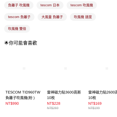
付款後全家取貨
【繳款方式說明】
負離子 吹風機
tescom 日本
tescom 吹風機
1.分期款項不併入電信帳單，「大哥付你分期」於每月結算日後寄送繳費提
每筆NT$100，滿NT$899(含以上)免運費
醒簡訊。
2.透過簡訊連結打開帳單後，可選擇「超商條碼／台灣大直營門市／銀行轉
tescom 負離子
大風量 負離子
吹風機 速度
7-11取貨付款
帳／街口支付／iPASS MONEY」等通路繳費。
每筆NT$100，滿NT$899(含以上)免運費
吹風機 雙倍
【注意事項】
付款後7-11取貨
1.本服務係由「台灣大哥大股份有限公司」（以下簡稱本公司）所提供，讓
用戶於交易時，得透過本服務購買商品或服務，並由商店將買賣／分期付款
每筆NT$100，滿NT$899(含以上)免運費
🌟你可能會喜歡
買賣價金債權讓與本公司後，依約使用本公司帳單繳交帳款。
2.基於同意付款使用「大哥付你分期」之契約關係目的，商店將以您的個人
宅配
資料（包含姓名、電話或地址）提供予台灣大哥大進項蒐集、處理及利用，
由本公司與您本人進行分期帳單所需資料之確認、核對及更正。
每筆NT$100，滿NT$899(含以上)免運費
3.完整用戶服務條款，請詳閱以下連結：
https://oppay.tw/userRule
宅配(離島)
每筆NT$300，滿NT$3,000(含以上)免運費
付款後門市自取
每筆NT$100，滿NT$399(含以上)免運費
TESCOM TID960TW
雷神磁力貼3600高斯
雷神磁力貼2600
負離子吹風機(粉 )
10枚
10枚
NT$990
NT$228
NT$169
NT$269
NT$199