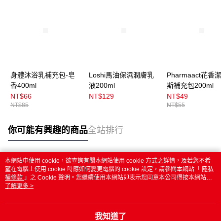
身體沐浴乳補充包-皂
Loshi馬油保濕潤膚乳
Pharmaact花香
香400ml
液200ml
斯補充包200ml
NT$66
NT$129
NT$49
NT$85
NT$55
你可能有興趣的商品
全站排行
本網站中使用 cookie，欲查詢有關本網站使用 cookie 方式之詳情，及若您不希
熱門標籤
望在電腦上使用 cookie 時應如何變更電腦的 cookie 設定，請參閱本網站「
隱私
權條款
」之 Cookie 聲明。您繼續使用本網站即表示您同意本公司得按本網站使
用條款之 Cookie 聲明使用 cookie。
了解更多 >
我知道了