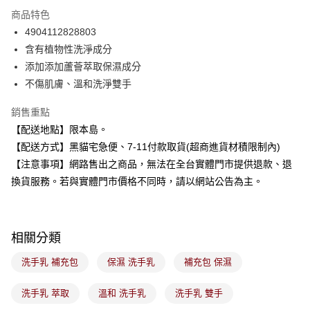
LINE Pay
商品特色
Apple Pay
4904112828803
含有植物性洗淨成分
街口支付
添加添加蘆薈萃取保濕成分
悠遊付
不傷肌膚、溫和洗淨雙手
Google Pay
銷售重點
【配送地點】限本島。
全盈+PAY
【配送方式】黑貓宅急便、7-11付款取貨(超商進貨材積限制內)
大哥付你分期
【注意事項】網路售出之商品，無法在全台實體門市提供退款、退
相關說明
換貨服務。若與實體門市價格不同時，請以網站公告為主。
【大哥付你分期使用說明】
ATM付款
1.本服務由台灣大哥大提供，台灣大哥大用戶可立即使用無須另外申請。
2.付款方式選擇「大哥付你分期」，訂單成立後會自動跳轉到大哥付的交易
流程，驗證手機門號後，選擇欲分期的期數、繳款截止日，確認付款後即完
運送方式
相關分類
成交易。
3.實際核准額度、可分期數及費用金額請依後續交易確認頁面所載為準。
全家取貨付款
洗手乳 補充包
保濕 洗手乳
補充包 保濕
4.訂單成立30分鐘內，如未前往確認交易或遇審核未通過，訂單將自動取
每筆NT$100，滿NT$899(含以上)免運費
消。如遇「轉專審核」未通過狀況，表示未達大哥付你分期系統評分，恕無
法說明評估內容。
洗手乳 萃取
溫和 洗手乳
洗手乳 雙手
付款後全家取貨
【繳款方式說明】