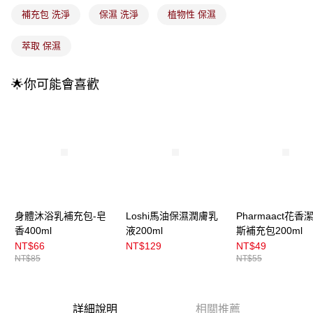
1.分期款項不併入電信帳單，「大哥付你分期」於每月結算日後寄送繳費提
每筆NT$100，滿NT$899(含以上)免運費
補充包 洗淨
保濕 洗淨
植物性 保濕
醒簡訊。
2.透過簡訊連結打開帳單後，可選擇「超商條碼／台灣大直營門市／銀行轉
7-11取貨付款
帳／街口支付／iPASS MONEY」等通路繳費。
萃取 保濕
每筆NT$100，滿NT$899(含以上)免運費
【注意事項】
付款後7-11取貨
1.本服務係由「台灣大哥大股份有限公司」（以下簡稱本公司）所提供，讓
🌟你可能會喜歡
用戶於交易時，得透過本服務購買商品或服務，並由商店將買賣／分期付款
每筆NT$100，滿NT$899(含以上)免運費
買賣價金債權讓與本公司後，依約使用本公司帳單繳交帳款。
2.基於同意付款使用「大哥付你分期」之契約關係目的，商店將以您的個人
宅配
資料（包含姓名、電話或地址）提供予台灣大哥大進項蒐集、處理及利用，
由本公司與您本人進行分期帳單所需資料之確認、核對及更正。
每筆NT$100，滿NT$899(含以上)免運費
3.完整用戶服務條款，請詳閱以下連結：
https://oppay.tw/userRule
宅配(離島)
每筆NT$300，滿NT$3,000(含以上)免運費
付款後門市自取
身體沐浴乳補充包-皂
Loshi馬油保濕潤膚乳
Pharmaact花香
香400ml
液200ml
斯補充包200ml
每筆NT$100，滿NT$399(含以上)免運費
NT$66
NT$129
NT$49
NT$85
NT$55
詳細說明
相關推薦