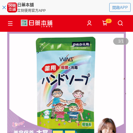
日藥本舖
開啟APP
立刻使用官方APP
0
1
/
1