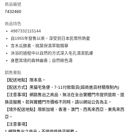
商品編號
信用卡分期付款
7432460
3 期 0 利率 每期
NT$23
21家銀行
商品特色
合作金庫商業銀行
第一商業銀行
超商取貨付款
4987332115144
華南商業銀行
彰化商業銀行
自1955年發售以來，深受到日本民眾所熱愛
LINE Pay
上海商業儲蓄銀行
台北富邦商業銀行
國泰世華商業銀行
兆豐國際商業銀行
含木瓜酵素、桃葉保濕萃取精華
Apple Pay
臺灣中小企業銀行
台中商業銀行
沐浴的過程中以自然的方式深入毛孔清潔肌膚
匯豐（台灣）商業銀行
華泰商業銀行
身歷其境的森林幽香；自然綠色湯
街口支付
聯邦商業銀行
遠東國際商業銀行
元大商業銀行
永豐商業銀行
悠遊付
銷售重點
玉山商業銀行
星展（台灣）商業銀行
【配送地點】限本島。
台新國際商業銀行
中國信託商業銀行
Google Pay
【配送方式】黑貓宅急便、7-11付款取貨(超商進貨材積限制內)
台灣樂天信用卡公司
全盈+PAY
【注意事項】網路售出之商品，無法在全台實體門市提供退款、退
換貨服務。若與實體門市價格不同時，請以網站公告為主。
大哥付你分期
【境外配送地點】限新加坡、香港、澳門、西馬來西亞、東馬來西
相關說明
亞。
【大哥付你分期使用說明】
ATM付款
【注意事項】
1.本服務由台灣大哥大提供，台灣大哥大用戶可立即使用無須另外申請。
2.付款方式選擇「大哥付你分期」，訂單成立後會自動跳轉到大哥付的交易
1.網路售出之商品，不提供退換貨服務。