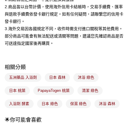
流程，驗證手機門號後，選擇欲分期的期數、繳款截止日，確認付款後即完
運送方式
2.商品皆以台幣計價，使用海外信用卡結帳時，交易手續費、匯率
成交易。
3.實際核准額度、可分期數及費用金額請依後續交易確認頁面所載為準。
與退款手續費依發卡銀行規定。如有任何疑問，請聯繫您的信用卡
全家取貨付款
4.訂單成立30分鐘內，如未前往確認交易或遇審核未通過，訂單將自動取
發卡銀行。
每筆NT$100，滿NT$899(含以上)免運費
消。如遇「轉專審核」未通過狀況，表示未達大哥付你分期系統評分，恕無
3.海外交易因各國規定不同，收件時需支付進口關稅等其他費用。
法說明評估內容。
付款後全家取貨
【繳款方式說明】
部分商品可能會有無法配送或清關等問題，建議您先確認商品是否
1.分期款項不併入電信帳單，「大哥付你分期」於每月結算日後寄送繳費提
每筆NT$100，滿NT$899(含以上)免運費
可送達指定國家後再購買。
醒簡訊。
2.透過簡訊連結打開帳單後，可選擇「超商條碼／台灣大直營門市／銀行轉
7-11取貨付款
帳／街口支付／iPASS MONEY」等通路繳費。
每筆NT$100，滿NT$899(含以上)免運費
【注意事項】
相關分類
付款後7-11取貨
1.本服務係由「台灣大哥大股份有限公司」（以下簡稱本公司）所提供，讓
用戶於交易時，得透過本服務購買商品或服務，並由商店將買賣／分期付款
五洲藥品 入浴劑
日本 森林
沐浴 綠色
每筆NT$100，滿NT$899(含以上)免運費
買賣價金債權讓與本公司後，依約使用本公司帳單繳交帳款。
2.基於同意付款使用「大哥付你分期」之契約關係目的，商店將以您的個人
宅配
日本 桃葉
PapayaTogen 桃葉
清潔 綠色
資料（包含姓名、電話或地址）提供予台灣大哥大進項蒐集、處理及利用，
由本公司與您本人進行分期帳單所需資料之確認、核對及更正。
每筆NT$100，滿NT$899(含以上)免運費
3.完整用戶服務條款，請詳閱以下連結：
https://oppay.tw/userRule
入浴劑 酵素
日本 綠色
保濕 綠色
沐浴 森林
付款後門市自取
每筆NT$100，滿NT$399(含以上)免運費
🌟你可能會喜歡
國家/地區配送
查看運費