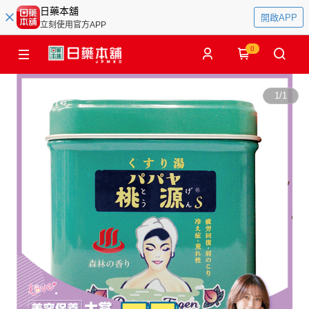
日藥本舖
開啟APP
立刻使用官方APP
0
1
/
1