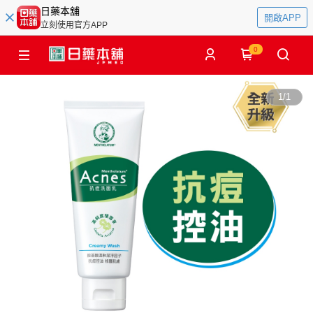
日藥本舖
開啟APP
立刻使用官方APP
0
1
/
1