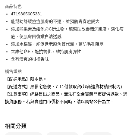
LINE Pay
商品特色
Apple Pay
4719865605331
能幫助舒緩痘痘肌膚的不適，並預防青春痘變大
街口支付
添加熊果素及維他命C衍生物，能幫助改善黯沉肌膚，淡化痘
悠遊付
疤，使肌膚回復嫩白清透感
添加水楊酸，能促進老廢角質代謝，預防毛孔阻塞
Google Pay
含維他命E，能抗氧化，維持肌膚彈性
全盈+PAY
含有清爽的柑橘香味
大哥付你分期
銷售重點
相關說明
【配送地點】限本島。
【大哥付你分期使用說明】
【配送方式】黑貓宅急便、7-11付款取貨(超商進貨材積限制內)
ATM付款
1.本服務由台灣大哥大提供，台灣大哥大用戶可立即使用無須另外申請。
2.付款方式選擇「大哥付你分期」，訂單成立後會自動跳轉到大哥付的交易
【注意事項】網路售出之商品，無法在全台實體門市提供退款、退
流程，驗證手機門號後，選擇欲分期的期數、繳款截止日，確認付款後即完
換貨服務。若與實體門市價格不同時，請以網站公告為主。
運送方式
成交易。
3.實際核准額度、可分期數及費用金額請依後續交易確認頁面所載為準。
全家取貨付款
4.訂單成立30分鐘內，如未前往確認交易或遇審核未通過，訂單將自動取
每筆NT$100，滿NT$899(含以上)免運費
消。如遇「轉專審核」未通過狀況，表示未達大哥付你分期系統評分，恕無
相關分類
法說明評估內容。
付款後全家取貨
【繳款方式說明】