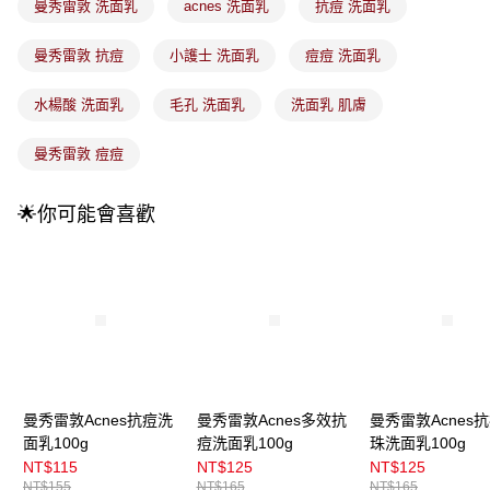
1.分期款項不併入電信帳單，「大哥付你分期」於每月結算日後寄送繳費提
曼秀雷敦 洗面乳
acnes 洗面乳
抗痘 洗面乳
每筆NT$100，滿NT$899(含以上)免運費
醒簡訊。
2.透過簡訊連結打開帳單後，可選擇「超商條碼／台灣大直營門市／銀行轉
7-11取貨付款
曼秀雷敦 抗痘
小護士 洗面乳
痘痘 洗面乳
帳／街口支付／iPASS MONEY」等通路繳費。
每筆NT$100，滿NT$899(含以上)免運費
【注意事項】
水楊酸 洗面乳
毛孔 洗面乳
洗面乳 肌膚
付款後7-11取貨
1.本服務係由「台灣大哥大股份有限公司」（以下簡稱本公司）所提供，讓
用戶於交易時，得透過本服務購買商品或服務，並由商店將買賣／分期付款
每筆NT$100，滿NT$899(含以上)免運費
曼秀雷敦 痘痘
買賣價金債權讓與本公司後，依約使用本公司帳單繳交帳款。
2.基於同意付款使用「大哥付你分期」之契約關係目的，商店將以您的個人
宅配
資料（包含姓名、電話或地址）提供予台灣大哥大進項蒐集、處理及利用，
🌟你可能會喜歡
由本公司與您本人進行分期帳單所需資料之確認、核對及更正。
每筆NT$100，滿NT$899(含以上)免運費
3.完整用戶服務條款，請詳閱以下連結：
https://oppay.tw/userRule
宅配(離島)
每筆NT$300，滿NT$3,000(含以上)免運費
付款後門市自取
每筆NT$100，滿NT$399(含以上)免運費
曼秀雷敦Acnes抗痘洗
曼秀雷敦Acnes多效抗
曼秀雷敦Acnes
面乳100g
痘洗面乳100g
珠洗面乳100g
NT$115
NT$125
NT$125
NT$155
NT$165
NT$165