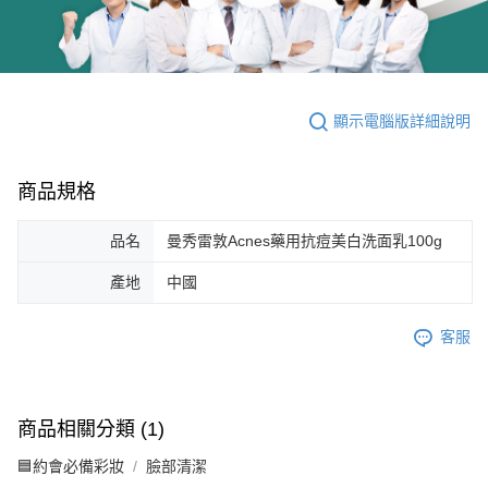
顯示電腦版詳細說明
商品規格
品名
曼秀雷敦Acnes藥用抗痘美白洗面乳100g
產地
中國
客服
商品相關分類 (1)
🟦約會必備彩妝
臉部清潔