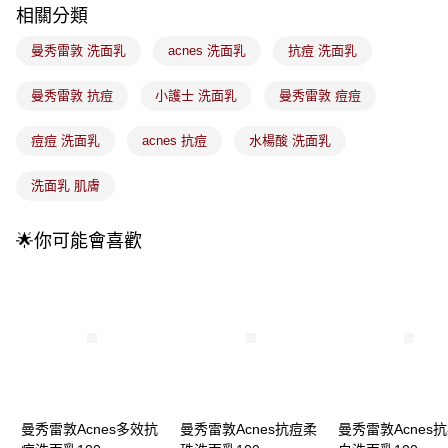
付款後全家取貨
【繳款方式說明】
相關分類
1.分期款項不併入電信帳單，「大哥付你分期」於每月結算日後寄送繳費提
每筆NT$100，滿NT$899(含以上)免運費
醒簡訊。
曼秀雷敦 洗面乳
acnes 洗面乳
抗痘 洗面乳
2.透過簡訊連結打開帳單後，可選擇「超商條碼／台灣大直營門市／銀行轉
7-11取貨付款
帳／街口支付／iPASS MONEY」等通路繳費。
曼秀雷敦 抗痘
小護士 洗面乳
曼秀雷敦 痘痘
每筆NT$100，滿NT$899(含以上)免運費
【注意事項】
付款後7-11取貨
1.本服務係由「台灣大哥大股份有限公司」（以下簡稱本公司）所提供，讓
痘痘 洗面乳
acnes 抗痘
水楊酸 洗面乳
用戶於交易時，得透過本服務購買商品或服務，並由商店將買賣／分期付款
每筆NT$100，滿NT$899(含以上)免運費
買賣價金債權讓與本公司後，依約使用本公司帳單繳交帳款。
洗面乳 肌膚
2.基於同意付款使用「大哥付你分期」之契約關係目的，商店將以您的個人
宅配
資料（包含姓名、電話或地址）提供予台灣大哥大進項蒐集、處理及利用，
由本公司與您本人進行分期帳單所需資料之確認、核對及更正。
每筆NT$100，滿NT$899(含以上)免運費
🌟你可能會喜歡
3.完整用戶服務條款，請詳閱以下連結：
https://oppay.tw/userRule
宅配(離島)
每筆NT$300，滿NT$3,000(含以上)免運費
付款後門市自取
每筆NT$100，滿NT$399(含以上)免運費
曼秀雷敦Acnes多效抗
曼秀雷敦Acnes抗痘柔
曼秀雷敦Acnes