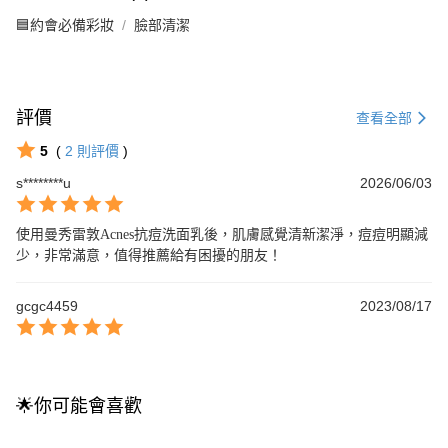
🟦約會必備彩妝
臉部清潔
評價
查看全部
5
(
2
則評價
)
s********u
2026/06/03
使用曼秀雷敦Acnes抗痘洗面乳後，肌膚感覺清新潔淨，痘痘明顯減
少，非常滿意，值得推薦給有困擾的朋友！
gcgc4459
2023/08/17
🌟你可能會喜歡