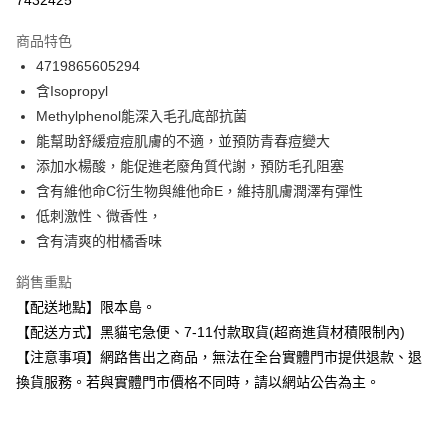
7432425
LINE Pay
商品特色
Apple Pay
4719865605294
含Isopropyl
街口支付
Methylphenol能深入毛孔底部抗菌
悠遊付
能幫助舒緩痘痘肌膚的不適，並預防青春痘變大
添加水楊酸，能促進老廢角質代謝，預防毛孔阻塞
Google Pay
含有維他命C衍生物與維他命E，維持肌膚潤澤有彈性
全盈+PAY
低刺激性、微香性，
含有清爽的柑橘香味
大哥付你分期
相關說明
銷售重點
【大哥付你分期使用說明】
【配送地點】限本島。
ATM付款
1.本服務由台灣大哥大提供，台灣大哥大用戶可立即使用無須另外申請。
2.付款方式選擇「大哥付你分期」，訂單成立後會自動跳轉到大哥付的交易
【配送方式】黑貓宅急便、7-11付款取貨(超商進貨材積限制內)
流程，驗證手機門號後，選擇欲分期的期數、繳款截止日，確認付款後即完
【注意事項】網路售出之商品，無法在全台實體門市提供退款、退
運送方式
成交易。
換貨服務。若與實體門市價格不同時，請以網站公告為主。
3.實際核准額度、可分期數及費用金額請依後續交易確認頁面所載為準。
全家取貨付款
4.訂單成立30分鐘內，如未前往確認交易或遇審核未通過，訂單將自動取
每筆NT$100，滿NT$899(含以上)免運費
消。如遇「轉專審核」未通過狀況，表示未達大哥付你分期系統評分，恕無
法說明評估內容。