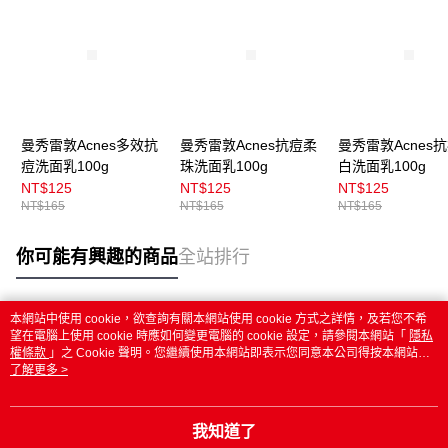
曼秀雷敦Acnes多效抗
曼秀雷敦Acnes抗痘柔
曼秀雷敦Acnes
痘洗面乳100g
珠洗面乳100g
白洗面乳100g
NT$125
NT$125
NT$125
NT$165
NT$165
NT$165
你可能有興趣的商品
全站排行
本網站中使用 cookie，欲查詢有關本網站使用 cookie 方式之詳情，及若您不希
熱門標籤
望在電腦上使用 cookie 時應如何變更電腦的 cookie 設定，請參閱本網站「
隱私
權條款
」之 Cookie 聲明。您繼續使用本網站即表示您同意本公司得按本網站使
用條款之 Cookie 聲明使用 cookie。
了解更多 >
我知道了