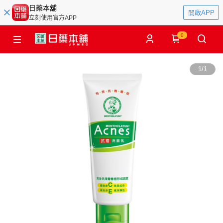
日藥本舖
開啟APP
立刻使用官方APP
0
1
/
1