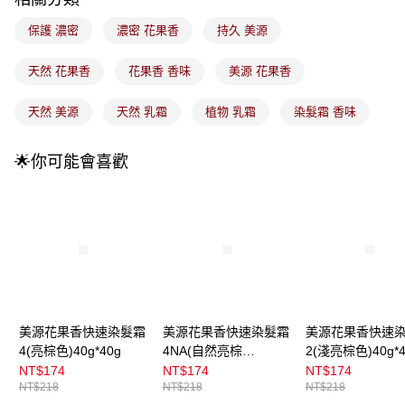
每筆NT$100，滿NT$899(含以上)免運費
消。如遇「轉專審核」未通過狀況，表示未達大哥付你分期系統評分，恕無
法說明評估內容。
保護 濃密
濃密 花果香
持久 美源
付款後全家取貨
【繳款方式說明】
1.分期款項不併入電信帳單，「大哥付你分期」於每月結算日後寄送繳費提
每筆NT$100，滿NT$899(含以上)免運費
醒簡訊。
天然 花果香
花果香 香味
美源 花果香
2.透過簡訊連結打開帳單後，可選擇「超商條碼／台灣大直營門市／銀行轉
7-11取貨付款
帳／街口支付／iPASS MONEY」等通路繳費。
天然 美源
天然 乳霜
植物 乳霜
染髮霜 香味
每筆NT$100，滿NT$899(含以上)免運費
【注意事項】
付款後7-11取貨
1.本服務係由「台灣大哥大股份有限公司」（以下簡稱本公司）所提供，讓
🌟你可能會喜歡
用戶於交易時，得透過本服務購買商品或服務，並由商店將買賣／分期付款
每筆NT$100，滿NT$899(含以上)免運費
買賣價金債權讓與本公司後，依約使用本公司帳單繳交帳款。
2.基於同意付款使用「大哥付你分期」之契約關係目的，商店將以您的個人
宅配
資料（包含姓名、電話或地址）提供予台灣大哥大進項蒐集、處理及利用，
由本公司與您本人進行分期帳單所需資料之確認、核對及更正。
每筆NT$100，滿NT$899(含以上)免運費
3.完整用戶服務條款，請詳閱以下連結：
https://oppay.tw/userRule
宅配(離島)
每筆NT$300，滿NT$3,000(含以上)免運費
付款後門市自取
美源花果香快速染髮霜
美源花果香快速染髮霜
美源花果香快速
每筆NT$100，滿NT$399(含以上)免運費
4(亮棕色)40g*40g
4NA(自然亮棕
2(淺亮棕色)40g*4
色)40g*40g
NT$174
NT$174
NT$174
NT$218
NT$218
NT$218