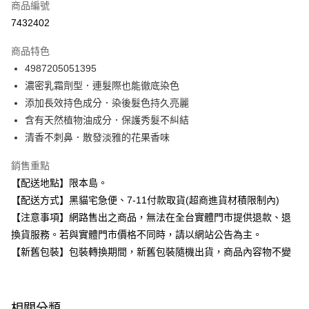
商品編號
超商取貨付款
7432402
LINE Pay
商品特色
Apple Pay
4987205051395
濃密乳霜劑型．連髮際也能徹底染色
街口支付
添加長效持色成分．染後髮色持久亮麗
悠遊付
含有天然植物油成分．保護秀髮不糾結
清香不刺鼻．散發淡雅的花果香味
Google Pay
銷售重點
全盈+PAY
【配送地點】限本島。
大哥付你分期
【配送方式】黑貓宅急便、7-11付款取貨(超商進貨材積限制內)
相關說明
【注意事項】網路售出之商品，無法在全台實體門市提供退款、退
【大哥付你分期使用說明】
換貨服務。若與實體門市價格不同時，請以網站公告為主。
ATM付款
1.本服務由台灣大哥大提供，台灣大哥大用戶可立即使用無須另外申請。
2.付款方式選擇「大哥付你分期」，訂單成立後會自動跳轉到大哥付的交易
【新舊包裝】包裝轉換期間，新舊包裝隨機出貨，商品內容物不變
流程，驗證手機門號後，選擇欲分期的期數、繳款截止日，確認付款後即完
運送方式
成交易。
3.實際核准額度、可分期數及費用金額請依後續交易確認頁面所載為準。
全家取貨付款
4.訂單成立30分鐘內，如未前往確認交易或遇審核未通過，訂單將自動取
相關分類