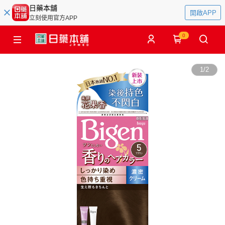
日藥本舖
開啟APP
立刻使用官方APP
0
1
/
2