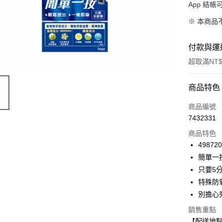
App 結
※ 本商品
付款與運
超取滿NT$
付款方式
商品特色
信用卡一
商品編號
7432331
超商取貨
商品特色
LINE Pay
49872
簡單一
Apple Pay
只要5
街口支付
特殊防
別擔心
悠遊付
銷售重點
Google Pa
【配送地