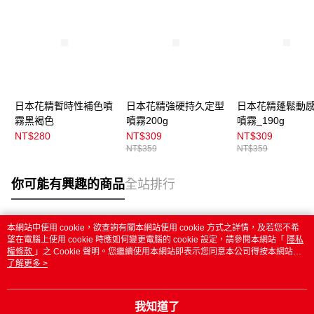
日本花精暫時性補色噴
日本花精強硬持久定型
日本花精蓬鬆動
霧黑褐色
噴霧200g
噴霧_190g
NT$280
NT$309
NT$309
NT$359
NT$359
你可能有興趣的商品
全站排行
本網站中使用 cookie，欲查詢有關本網站使用 cookie 方式之詳情，及若您不希
熱門標籤
望在電腦上使用 cookie 時應如何變更電腦的 cookie 設定，請參閱本網站「
隱私
權條款
」之 Cookie 聲明。您繼續使用本網站即表示您同意本公司得按本網站使
用條款之 Cookie 聲明使用 cookie。
了解更多 >
我知道了