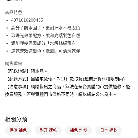
LINE Pay
商品特色
Apple Pay
4971616200435
高分子防水因子，更耐汗水不易脫色
街口支付
珍珠光效果配方，柔和光感髮色自然
悠遊付
添加護髮保濕成分「水解絲綢蛋白」
速乾速效遮髮色，洗髮即可清洗乾淨
Google Pay
銷售重點
全盈+PAY
【配送地點】限本島。
大哥付你分期
【配送方式】黑貓宅急便、7-11付款取貨(超商進貨材積限制內)
相關說明
【注意事項】網路售出之商品，無法在全台實體門市提供退款、退
【大哥付你分期使用說明】
換貨服務。若與實體門市價格不同時，請以網站公告為主。
ATM付款
1.本服務由台灣大哥大提供，台灣大哥大用戶可立即使用無須另外申請。
2.付款方式選擇「大哥付你分期」，訂單成立後會自動跳轉到大哥付的交易
流程，驗證手機門號後，選擇欲分期的期數、繳款截止日，確認付款後即完
運送方式
成交易。
3.實際核准額度、可分期數及費用金額請依後續交易確認頁面所載為準。
相關分類
全家取貨付款
4.訂單成立30分鐘內，如未前往確認交易或遇審核未通過，訂單將自動取
每筆NT$100，滿NT$899(含以上)免運費
消。如遇「轉專審核」未通過狀況，表示未達大哥付你分期系統評分，恕無
保濕 補色
耐汗 速乾
補色 洗髮
日本 速乾
法說明評估內容。