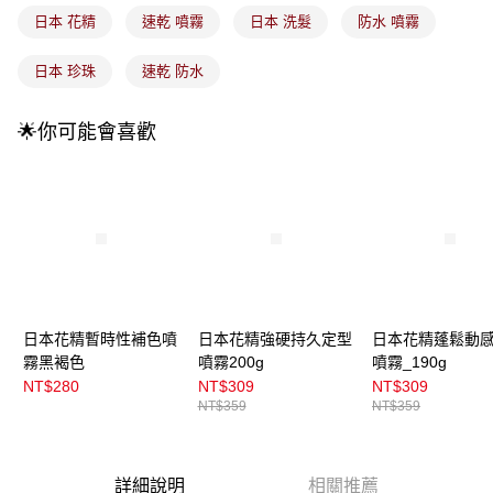
付款後全家取貨
【繳款方式說明】
日本 花精
速乾 噴霧
日本 洗髮
防水 噴霧
1.分期款項不併入電信帳單，「大哥付你分期」於每月結算日後寄送繳費提
每筆NT$100，滿NT$899(含以上)免運費
醒簡訊。
2.透過簡訊連結打開帳單後，可選擇「超商條碼／台灣大直營門市／銀行轉
日本 珍珠
速乾 防水
7-11取貨付款
帳／街口支付／iPASS MONEY」等通路繳費。
每筆NT$100，滿NT$899(含以上)免運費
【注意事項】
🌟你可能會喜歡
付款後7-11取貨
1.本服務係由「台灣大哥大股份有限公司」（以下簡稱本公司）所提供，讓
用戶於交易時，得透過本服務購買商品或服務，並由商店將買賣／分期付款
每筆NT$100，滿NT$899(含以上)免運費
買賣價金債權讓與本公司後，依約使用本公司帳單繳交帳款。
2.基於同意付款使用「大哥付你分期」之契約關係目的，商店將以您的個人
宅配
資料（包含姓名、電話或地址）提供予台灣大哥大進項蒐集、處理及利用，
由本公司與您本人進行分期帳單所需資料之確認、核對及更正。
每筆NT$100，滿NT$899(含以上)免運費
3.完整用戶服務條款，請詳閱以下連結：
https://oppay.tw/userRule
宅配(離島)
每筆NT$300，滿NT$3,000(含以上)免運費
日本花精暫時性補色噴
日本花精強硬持久定型
日本花精蓬鬆動
付款後門市自取
霧黑褐色
噴霧200g
噴霧_190g
NT$280
NT$309
NT$309
每筆NT$100，滿NT$399(含以上)免運費
NT$359
NT$359
詳細說明
相關推薦