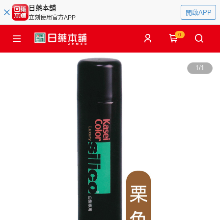
日藥本舖
開啟APP
立刻使用官方APP
0
1
/
1