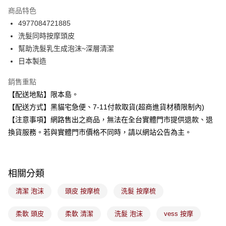
LINE Pay
商品特色
Apple Pay
4977084721885
洗髮同時按摩頭皮
街口支付
幫助洗髮乳生成泡沫~深層清潔
悠遊付
日本製造
Google Pay
銷售重點
【配送地點】限本島。
全盈+PAY
【配送方式】黑貓宅急便、7-11付款取貨(超商進貨材積限制內)
大哥付你分期
【注意事項】網路售出之商品，無法在全台實體門市提供退款、退
相關說明
換貨服務。若與實體門市價格不同時，請以網站公告為主。
【大哥付你分期使用說明】
ATM付款
1.本服務由台灣大哥大提供，台灣大哥大用戶可立即使用無須另外申請。
2.付款方式選擇「大哥付你分期」，訂單成立後會自動跳轉到大哥付的交易
流程，驗證手機門號後，選擇欲分期的期數、繳款截止日，確認付款後即完
運送方式
相關分類
成交易。
3.實際核准額度、可分期數及費用金額請依後續交易確認頁面所載為準。
全家取貨付款
清潔 泡沫
頭皮 按摩梳
洗髮 按摩梳
4.訂單成立30分鐘內，如未前往確認交易或遇審核未通過，訂單將自動取
每筆NT$100，滿NT$899(含以上)免運費
消。如遇「轉專審核」未通過狀況，表示未達大哥付你分期系統評分，恕無
法說明評估內容。
柔軟 頭皮
柔軟 清潔
洗髮 泡沫
vess 按摩
付款後全家取貨
【繳款方式說明】