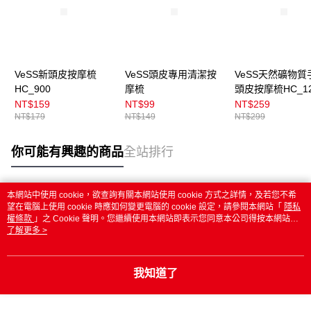
VeSS新頭皮按摩梳
VeSS頭皮專用清潔按
VeSS天然礦物質
HC_900
摩梳
頭皮按摩梳HC_12
NT$159
NT$99
NT$259
NT$179
NT$149
NT$299
你可能有興趣的商品
全站排行
本網站中使用 cookie，欲查詢有關本網站使用 cookie 方式之詳情，及若您不希
熱門標籤
望在電腦上使用 cookie 時應如何變更電腦的 cookie 設定，請參閱本網站「
隱私
權條款
」之 Cookie 聲明。您繼續使用本網站即表示您同意本公司得按本網站使
用條款之 Cookie 聲明使用 cookie。
了解更多 >
我知道了