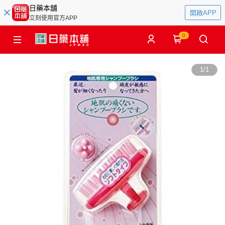
日藥本舖
開啟APP
立刻使用官方APP
0
1
/
1