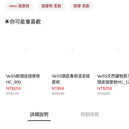
1.分期款項不併入電信帳單，「大哥付你分期」於每月結算日後寄送繳費提
每筆NT$100，滿NT$899(含以上)免運費
vess 按摩梳
按摩梳 柔軟
按摩 柔軟
醒簡訊。
2.透過簡訊連結打開帳單後，可選擇「超商條碼／台灣大直營門市／銀行轉
7-11取貨付款
帳／街口支付／iPASS MONEY」等通路繳費。
🌟你可能會喜歡
每筆NT$100，滿NT$899(含以上)免運費
【注意事項】
付款後7-11取貨
1.本服務係由「台灣大哥大股份有限公司」（以下簡稱本公司）所提供，讓
用戶於交易時，得透過本服務購買商品或服務，並由商店將買賣／分期付款
每筆NT$100，滿NT$899(含以上)免運費
買賣價金債權讓與本公司後，依約使用本公司帳單繳交帳款。
2.基於同意付款使用「大哥付你分期」之契約關係目的，商店將以您的個人
宅配
資料（包含姓名、電話或地址）提供予台灣大哥大進項蒐集、處理及利用，
由本公司與您本人進行分期帳單所需資料之確認、核對及更正。
每筆NT$100，滿NT$899(含以上)免運費
3.完整用戶服務條款，請詳閱以下連結：
https://oppay.tw/userRule
宅配(離島)
VeSS新頭皮按摩梳
VeSS頭皮專用清潔按
VeSS天然礦物質
每筆NT$300，滿NT$3,000(含以上)免運費
HC_900
摩梳
頭皮按摩梳HC_12
付款後門市自取
NT$159
NT$99
NT$259
NT$179
NT$149
NT$299
每筆NT$100，滿NT$399(含以上)免運費
詳細說明
相關推薦