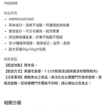
超商取貨付款
7432269
LINE Pay
商品特色
Apple Pay
4989834201660
草本成分，清爽不油膩，呵護頭皮無負擔
街口支付
膏狀設計，可分次補染，經濟實惠
悠遊付
添加植物護髮素，伬畢不黏膩不殘留
含10種植萃精華，潤澤成分，自然、柔順
Google Pay
超大容量50g+50g大包裝
全盈+PAY
銷售重點
大哥付你分期
【配送地點】限本島。
相關說明
【配送方式】黑貓宅急便、7-11付款取貨(超商進貨材積限制內)
【大哥付你分期使用說明】
【注意事項】網路售出之商品，無法在全台實體門市提供退款、退
ATM付款
1.本服務由台灣大哥大提供，台灣大哥大用戶可立即使用無須另外申請。
2.付款方式選擇「大哥付你分期」，訂單成立後會自動跳轉到大哥付的交易
換貨服務。若與實體門市價格不同時，請以網站公告為主。
流程，驗證手機門號後，選擇欲分期的期數、繳款截止日，確認付款後即完
運送方式
成交易。
3.實際核准額度、可分期數及費用金額請依後續交易確認頁面所載為準。
全家取貨付款
4.訂單成立30分鐘內，如未前往確認交易或遇審核未通過，訂單將自動取
相關分類
每筆NT$100，滿NT$899(含以上)免運費
消。如遇「轉專審核」未通過狀況，表示未達大哥付你分期系統評分，恕無