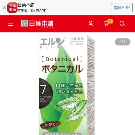
日藥本舖
開啟APP
立刻使用官方APP
0
1
/
1