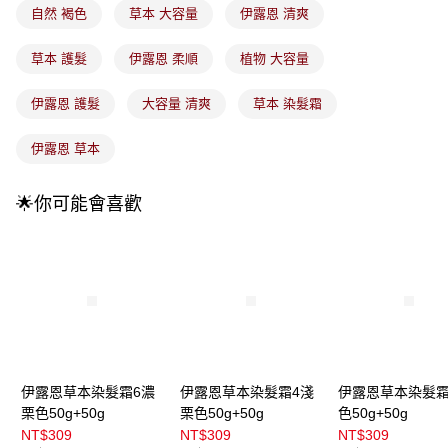
法說明評估內容。
自然 褐色
草本 大容量
伊露恩 清爽
付款後全家取貨
【繳款方式說明】
1.分期款項不併入電信帳單，「大哥付你分期」於每月結算日後寄送繳費提
每筆NT$100，滿NT$899(含以上)免運費
醒簡訊。
草本 護髮
伊露恩 柔順
植物 大容量
2.透過簡訊連結打開帳單後，可選擇「超商條碼／台灣大直營門市／銀行轉
7-11取貨付款
帳／街口支付／iPASS MONEY」等通路繳費。
伊露恩 護髮
大容量 清爽
草本 染髮霜
每筆NT$100，滿NT$899(含以上)免運費
【注意事項】
付款後7-11取貨
1.本服務係由「台灣大哥大股份有限公司」（以下簡稱本公司）所提供，讓
伊露恩 草本
用戶於交易時，得透過本服務購買商品或服務，並由商店將買賣／分期付款
每筆NT$100，滿NT$899(含以上)免運費
買賣價金債權讓與本公司後，依約使用本公司帳單繳交帳款。
2.基於同意付款使用「大哥付你分期」之契約關係目的，商店將以您的個人
🌟你可能會喜歡
宅配
資料（包含姓名、電話或地址）提供予台灣大哥大進項蒐集、處理及利用，
由本公司與您本人進行分期帳單所需資料之確認、核對及更正。
每筆NT$100，滿NT$899(含以上)免運費
3.完整用戶服務條款，請詳閱以下連結：
https://oppay.tw/userRule
宅配(離島)
每筆NT$300，滿NT$3,000(含以上)免運費
付款後門市自取
每筆NT$100，滿NT$399(含以上)免運費
伊露恩草本染髮霜6濃
伊露恩草本染髮霜4淺
伊露恩草本染髮霜
栗色50g+50g
栗色50g+50g
色50g+50g
NT$309
NT$309
NT$309