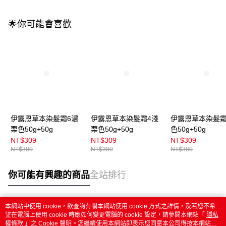
🌟你可能會喜歡
伊露恩草本染髮霜6濃
伊露恩草本染髮霜4淺
伊露恩草本染髮霜
栗色50g+50g
栗色50g+50g
色50g+50g
NT$309
NT$309
NT$309
NT$380
NT$380
NT$380
你可能有興趣的商品
全站排行
本網站中使用 cookie，欲查詢有關本網站使用 cookie 方式之詳情，及若您不希
熱門標籤
望在電腦上使用 cookie 時應如何變更電腦的 cookie 設定，請參閱本網站「
隱私
權條款
」之 Cookie 聲明。您繼續使用本網站即表示您同意本公司得按本網站使