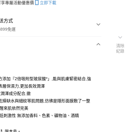
帳可享專屬活動優惠價
立即下載
送方式
899免運
清除
紀錄
次付款
付款
方添加『2倍吸附型玻尿酸*」,能與肌膚緊密結合,強
表層保濕力,更加長效潤澤
效潤澤成分配合,徹
乾燥缺水與細紋等肌問題,仿彿是隱形面膜敷了一整
覺醒來肌依然完美
 低刺激性 無添加香料、色素、礦物油、酒精
y
點】限本島。