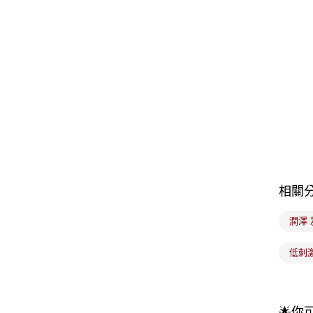
相關
潤澤 
低刺
🌟你