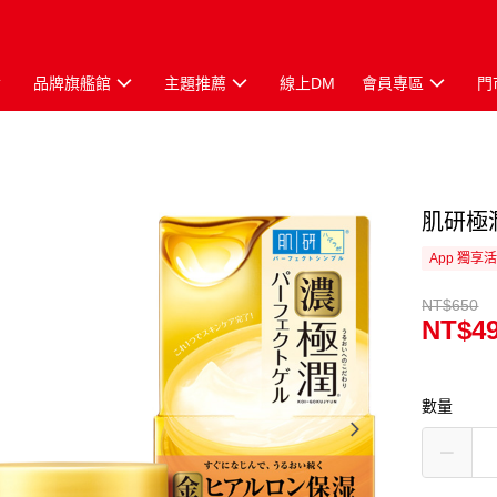
品牌旗艦館
主題推薦
線上DM
會員專區
門
肌研極
App 獨享
NT$650
NT$4
數量