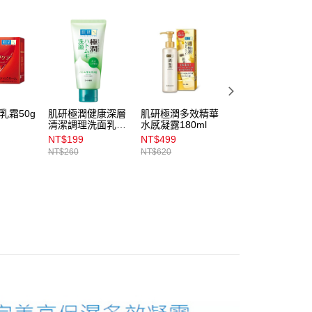
公司與您本人進行分期帳單所需資料之確認、核對及更正。
戶服務條款，請詳閱以下連結：
https://oppay.tw/userRule
00，滿NT$899(含以上)免運費
00，滿NT$3,000(含以上)免運費
市自取
00，滿NT$399(含以上)免運費
乳霜50g
肌研極潤健康深層
肌研極潤多效精華
SANA豆乳美肌多
清潔調理洗面乳
水感凝露180ml
效保濕凝膠霜100
100g
NT$199
NT$499
NT$332
NT$260
NT$620
NT$353