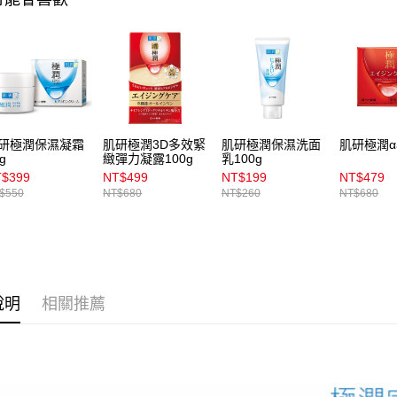
宅配
用，由本
3.完整用
每筆NT$1
宅配(離島)
每筆NT$3
付款後門
每筆NT$1
研極潤保濕凝霜
肌研極潤3D多效緊
肌研極潤保濕洗面
肌研極潤α
g
緻彈力凝露100g
乳100g
$399
NT$499
NT$199
NT$479
$550
NT$680
NT$260
NT$680
說明
相關推薦