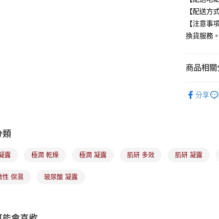
【配送方式
大哥付你
【注意事
相關說明
換貨服務
【大哥付
ATM付款
1.本服務
2.付款方
流程，驗
商品相關分
完成交易
運送方式
3.實際核
🟦約會必
4.訂單成
分享
全家取貨
消。如遇
每筆NT$1
無法說明
【繳款方
付款後全
1.分期款
分類
醒簡訊。
每筆NT$1
2.透過簡
帳／街口支
凝露
極潤 乾燥
極潤 凝露
肌研 多效
肌研 凝露
7-11取貨
【注意事
每筆NT$1
激性 保濕
玻尿酸 凝露
1.本服務
用戶於交
付款後7-1
款買賣價
每筆NT$1
2.基於同
資料（包
可能會喜歡