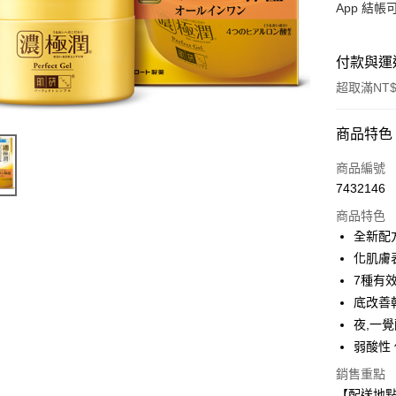
App 結
付款與運
超取滿NT$
付款方式
商品特色
信用卡一
商品編號
7432146
超商取貨
商品特色
LINE Pay
全新配
化肌膚
Apple Pay
7種有
街口支付
底改善
夜,一
悠遊付
弱酸性
Google Pa
銷售重點
全盈+PAY
【配送地