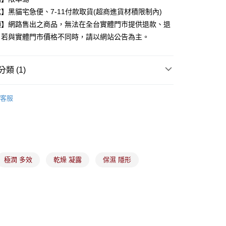
】黑貓宅急便、7-11付款取貨(超商進貨材積限制內)
分期
項】網路售出之商品，無法在全台實體門市提供退款、退
。若與實體門市價格不同時，請以網站公告為主。
你分期使用說明】
由台灣大哥大提供，台灣大哥大用戶可立即使用無須另外申請。
式選擇「大哥付你分期」，訂單成立後會自動跳轉到大哥付的交易
證手機門號後，選擇欲分期的期數、繳款截止日，確認付款後即
類 (1)
。
准額度、可分期數及費用金額請依後續交易確認頁面所載為準。
備彩妝
臉部保養
立30分鐘內，如未前往確認交易或遇審核未通過，訂單將自動取
客服
付款
「轉專審核」未通過狀況，表示未達大哥付你分期系統評分，恕
00，滿NT$899(含以上)免運費
評估內容。
式說明】
家取貨
項不併入電信帳單，「大哥付你分期」於每月結算日後寄送繳費提
00，滿NT$899(含以上)免運費
訊連結打開帳單後，可選擇「超商條碼／台灣大直營門市／銀行轉
付／iPASS MONEY」等通路繳費。
極潤 多效
乾燥 凝露
保濕 隱形
付款
項】
00，滿NT$899(含以上)免運費
係由「台灣大哥大股份有限公司」（以下簡稱本公司）所提供，讓
易時，得透過本服務購買商品或服務，並由商店將買賣／分期付
1取貨
金債權讓與本公司後，依約使用本公司帳單繳交帳款。
00，滿NT$899(含以上)免運費
意付款使用「大哥付你分期」之契約關係目的，商店將以您的個人
含姓名、電話或地址）提供予台灣大哥大進項蒐集、處理及利