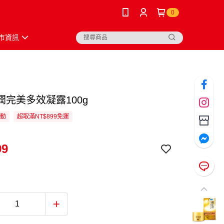
0
市資訊
潤完美多效凝露100g
活動
超取滿NT$899免運
99