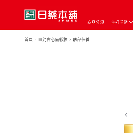
商品分類
主打活動
首頁
🟦約會必備彩妝
臉部保養