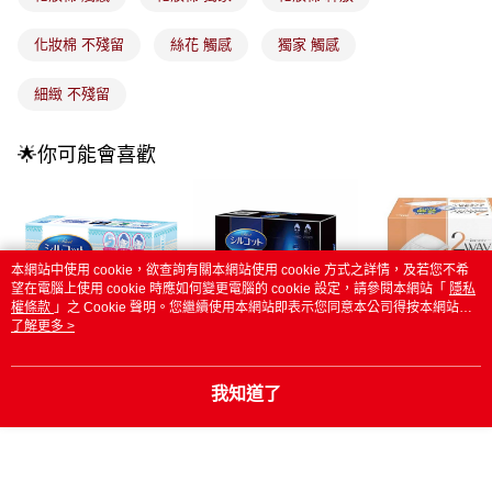
付款後全家取貨
【繳款方式說明】
1.分期款項不併入電信帳單，「大哥付你分期」於每月結算日後寄送繳費提
每筆NT$100，滿NT$899(含以上)免運費
化妝棉 不殘留
絲花 觸感
獨家 觸感
醒簡訊。
2.透過簡訊連結打開帳單後，可選擇「超商條碼／台灣大直營門市／銀行轉
7-11取貨付款
帳／街口支付／iPASS MONEY」等通路繳費。
細緻 不殘留
每筆NT$100，滿NT$899(含以上)免運費
【注意事項】
付款後7-11取貨
1.本服務係由「台灣大哥大股份有限公司」（以下簡稱本公司）所提供，讓
🌟你可能會喜歡
用戶於交易時，得透過本服務購買商品或服務，並由商店將買賣／分期付款
每筆NT$100，滿NT$899(含以上)免運費
買賣價金債權讓與本公司後，依約使用本公司帳單繳交帳款。
2.基於同意付款使用「大哥付你分期」之契約關係目的，商店將以您的個人
宅配
資料（包含姓名、電話或地址）提供予台灣大哥大進項蒐集、處理及利用，
由本公司與您本人進行分期帳單所需資料之確認、核對及更正。
每筆NT$100，滿NT$899(含以上)免運費
3.完整用戶服務條款，請詳閱以下連結：
https://oppay.tw/userRule
本網站中使用 cookie，欲查詢有關本網站使用 cookie 方式之詳情，及若您不希
宅配(離島)
望在電腦上使用 cookie 時應如何變更電腦的 cookie 設定，請參閱本網站「
隱私
權條款
」之 Cookie 聲明。您繼續使用本網站即表示您同意本公司得按本網站使
每筆NT$300，滿NT$3,000(含以上)免運費
用條款之 Cookie 聲明使用 cookie。
了解更多 >
付款後門市自取
絲花化妝棉80片_贈2
絲花潤澤化妝棉(40片)
CottonLabo_2w
片
妝棉80枚X2
每筆NT$100，滿NT$399(含以上)免運費
我知道了
NT$45
NT$49
NT$64
NT$49
NT$65