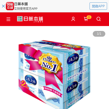
日藥本舖
開啟APP
立刻使用官方APP
0
1
/
1