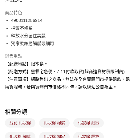
7432141
LINE Pay
商品特色
Apple Pay
4903111256914
棉絮不殘留
街口支付
釋放水分留住美麗
悠遊付
獨家柔絲層觸感最細緻
Google Pay
銷售重點
【配送地點】限本島。
全盈+PAY
【配送方式】黑貓宅急便、7-11付款取貨(超商進貨材積限制內)
大哥付你分期
【注意事項】網路售出之商品，無法在全台實體門市提供退款、退
相關說明
換貨服務。若與實體門市價格不同時，請以網站公告為主。
【大哥付你分期使用說明】
ATM付款
1.本服務由台灣大哥大提供，台灣大哥大用戶可立即使用無須另外申請。
2.付款方式選擇「大哥付你分期」，訂單成立後會自動跳轉到大哥付的交易
流程，驗證手機門號後，選擇欲分期的期數、繳款截止日，確認付款後即完
運送方式
相關分類
成交易。
3.實際核准額度、可分期數及費用金額請依後續交易確認頁面所載為準。
全家取貨付款
絲花 化妝棉
化妝棉 棉絮
化妝棉 細緻
4.訂單成立30分鐘內，如未前往確認交易或遇審核未通過，訂單將自動取
每筆NT$100，滿NT$899(含以上)免運費
消。如遇「轉專審核」未通過狀況，表示未達大哥付你分期系統評分，恕無
法說明評估內容。
化妝棉 觸感
化妝棉 獨家
化妝棉 釋放