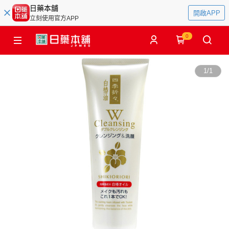
日藥本舖
開啟APP
立刻使用官方APP
0
1
/
1