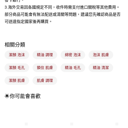
發卡銀行。
每筆NT$100，滿NT$899(含以上)免運費
消。如遇「轉專審核」未通過狀況，表示未達大哥付你分期系統評分，恕無
3.海外交易因各國規定不同，收件時需支付進口關稅等其他費用。
法說明評估內容。
付款後全家取貨
【繳款方式說明】
部分商品可能會有無法配送或清關等問題，建議您先確認商品是否
1.分期款項不併入電信帳單，「大哥付你分期」於每月結算日後寄送繳費提
每筆NT$100，滿NT$899(含以上)免運費
可送達指定國家後再購買。
醒簡訊。
2.透過簡訊連結打開帳單後，可選擇「超商條碼／台灣大直營門市／銀行轉
7-11取貨付款
帳／街口支付／iPASS MONEY」等通路繳費。
每筆NT$100，滿NT$899(含以上)免運費
【注意事項】
相關分類
付款後7-11取貨
1.本服務係由「台灣大哥大股份有限公司」（以下簡稱本公司）所提供，讓
用戶於交易時，得透過本服務購買商品或服務，並由商店將買賣／分期付款
潔顏 泡沫
精油 調理
綿密 泡沫
泡沫 肌膚
每筆NT$100，滿NT$899(含以上)免運費
買賣價金債權讓與本公司後，依約使用本公司帳單繳交帳款。
2.基於同意付款使用「大哥付你分期」之契約關係目的，商店將以您的個人
宅配
潔顏 毛孔
鎖住 肌膚
精油 毛孔
精油 清潔
資料（包含姓名、電話或地址）提供予台灣大哥大進項蒐集、處理及利用，
由本公司與您本人進行分期帳單所需資料之確認、核對及更正。
每筆NT$100，滿NT$899(含以上)免運費
3.完整用戶服務條款，請詳閱以下連結：
https://oppay.tw/userRule
潔顏 肌膚
肌膚 調理
付款後門市自取
每筆NT$100，滿NT$399(含以上)免運費
🌟你可能會喜歡
國家/地區配送
查看運費