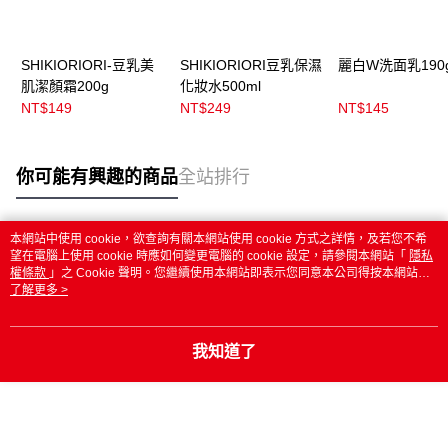
SHIKIORIORI-豆乳美
SHIKIORIORI豆乳保濕
麗白W洗面乳190
肌潔顏霜200g
化妝水500ml
NT$149
NT$249
NT$145
你可能有興趣的商品
全站排行
本網站中使用 cookie，欲查詢有關本網站使用 cookie 方式之詳情，及若您不希
熱門標籤
望在電腦上使用 cookie 時應如何變更電腦的 cookie 設定，請參閱本網站「
隱私
權條款
」之 Cookie 聲明。您繼續使用本網站即表示您同意本公司得按本網站使
用條款之 Cookie 聲明使用 cookie。
了解更多 >
我知道了