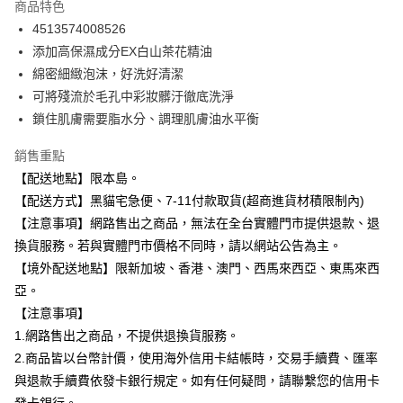
商品特色
合作金庫商業銀行
第一商業銀行
超商取貨付款
4513574008526
華南商業銀行
彰化商業銀行
添加高保濕成分EX白山茶花精油
LINE Pay
上海商業儲蓄銀行
台北富邦商業銀行
國泰世華商業銀行
兆豐國際商業銀行
綿密細緻泡沫，好洗好清潔
Apple Pay
臺灣中小企業銀行
台中商業銀行
可將殘流於毛孔中彩妝髒汙徹底洗淨
匯豐（台灣）商業銀行
華泰商業銀行
鎖住肌膚需要脂水分、調理肌膚油水平衡
街口支付
聯邦商業銀行
遠東國際商業銀行
元大商業銀行
永豐商業銀行
悠遊付
銷售重點
玉山商業銀行
星展（台灣）商業銀行
【配送地點】限本島。
台新國際商業銀行
中國信託商業銀行
Google Pay
【配送方式】黑貓宅急便、7-11付款取貨(超商進貨材積限制內)
台灣樂天信用卡公司
全盈+PAY
【注意事項】網路售出之商品，無法在全台實體門市提供退款、退
換貨服務。若與實體門市價格不同時，請以網站公告為主。
大哥付你分期
【境外配送地點】限新加坡、香港、澳門、西馬來西亞、東馬來西
相關說明
亞。
【大哥付你分期使用說明】
ATM付款
【注意事項】
1.本服務由台灣大哥大提供，台灣大哥大用戶可立即使用無須另外申請。
2.付款方式選擇「大哥付你分期」，訂單成立後會自動跳轉到大哥付的交易
1.網路售出之商品，不提供退換貨服務。
流程，驗證手機門號後，選擇欲分期的期數、繳款截止日，確認付款後即完
運送方式
2.商品皆以台幣計價，使用海外信用卡結帳時，交易手續費、匯率
成交易。
3.實際核准額度、可分期數及費用金額請依後續交易確認頁面所載為準。
與退款手續費依發卡銀行規定。如有任何疑問，請聯繫您的信用卡
全家取貨付款
4.訂單成立30分鐘內，如未前往確認交易或遇審核未通過，訂單將自動取