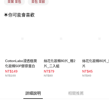
茶葉 茶包
茶包 茶飲
醒簡訊。
2.透過簡訊連結打開帳單後，可選擇「超商條碼／台灣大直營門市／銀行轉
7-11取貨付款
帳／街口支付／iPASS MONEY」等通路繳費。
🌟你可能會喜歡
每筆NT$100，滿NT$899(含以上)免運費
【注意事項】
付款後7-11取貨
1.本服務係由「台灣大哥大股份有限公司」（以下簡稱本公司）所提供，讓
用戶於交易時，得透過本服務購買商品或服務，並由商店將買賣／分期付款
每筆NT$100，滿NT$899(含以上)免運費
買賣價金債權讓與本公司後，依約使用本公司帳單繳交帳款。
2.基於同意付款使用「大哥付你分期」之契約關係目的，商店將以您的個人
宅配
資料（包含姓名、電話或地址）提供予台灣大哥大進項蒐集、處理及利用，
由本公司與您本人進行分期帳單所需資料之確認、核對及更正。
每筆NT$100，滿NT$899(含以上)免運費
3.完整用戶服務條款，請詳閱以下連結：
https://oppay.tw/userRule
宅配(離島)
CottonLabo浸透極潤
絲花化妝棉80片_贈2
絲花化妝棉80片_
每筆NT$300，滿NT$3,000(含以上)免運費
化妝棉50P膠原蛋白
片_二入組
片
付款後門市自取
NT$149
NT$79
NT$45
NT$199
NT$89
NT$49
每筆NT$100，滿NT$399(含以上)免運費
詳細說明
相關推薦