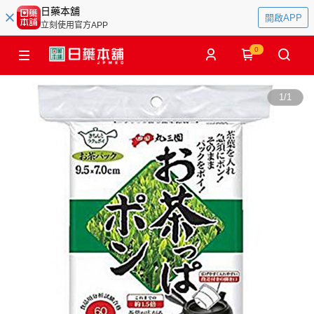
日藥本舖
開啟APP
立刻使用官方APP
0
1
/
1