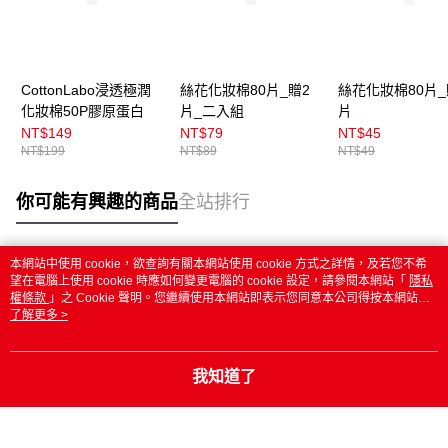
CottonLabo浸透極潤
絲花化妝棉80片_贈2
絲花化妝棉80片_
化妝棉50P膠原蛋白
片_二入組
片
NT$149
NT$79
NT$45
NT$199
NT$89
NT$49
你可能有興趣的商品
全站排行
本網站中使用 cookie，欲查詢有關本網站使用 cookie 方式之詳情，及若您不希
熱門標籤
望在電腦上使用 cookie 時應如何變更電腦的 cookie 設定，請參閱本網站「
隱私
權條款
」之 Cookie 聲明。您繼續使用本網站即表示您同意本公司得按本網站使
用條款之 Cookie 聲明使用 cookie。
了解更多 >
我知道了