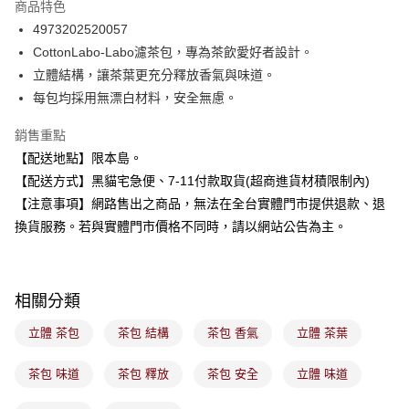
商品特色
Apple Pay
4973202520057
CottonLabo-Labo濾茶包，專為茶飲愛好者設計。
街口支付
立體結構，讓茶葉更充分釋放香氣與味道。
悠遊付
每包均採用無漂白材料，安全無慮。
Google Pay
銷售重點
【配送地點】限本島。
全盈+PAY
【配送方式】黑貓宅急便、7-11付款取貨(超商進貨材積限制內)
大哥付你分期
【注意事項】網路售出之商品，無法在全台實體門市提供退款、退
相關說明
換貨服務。若與實體門市價格不同時，請以網站公告為主。
【大哥付你分期使用說明】
ATM付款
1.本服務由台灣大哥大提供，台灣大哥大用戶可立即使用無須另外申請。
2.付款方式選擇「大哥付你分期」，訂單成立後會自動跳轉到大哥付的交易
流程，驗證手機門號後，選擇欲分期的期數、繳款截止日，確認付款後即完
運送方式
相關分類
成交易。
3.實際核准額度、可分期數及費用金額請依後續交易確認頁面所載為準。
全家取貨付款
立體 茶包
茶包 結構
茶包 香氣
立體 茶葉
4.訂單成立30分鐘內，如未前往確認交易或遇審核未通過，訂單將自動取
每筆NT$100，滿NT$899(含以上)免運費
消。如遇「轉專審核」未通過狀況，表示未達大哥付你分期系統評分，恕無
法說明評估內容。
茶包 味道
茶包 釋放
茶包 安全
立體 味道
付款後全家取貨
【繳款方式說明】
1.分期款項不併入電信帳單，「大哥付你分期」於每月結算日後寄送繳費提
每筆NT$100，滿NT$899(含以上)免運費