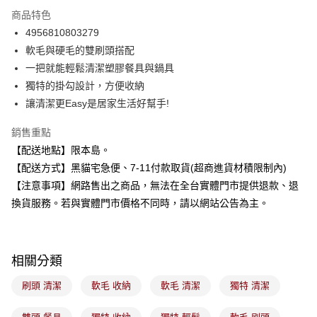
LINE Pay
商品特色
Apple Pay
4956810803279
軟毛與硬毛的雙刷頭搭配
街口支付
一把就能輕鬆清潔塑膠餐具與鍋具
悠遊付
獨特的掛勾設計，方便收納
讓清潔更Easy是居家生活好幫手!
Google Pay
銷售重點
全盈+PAY
【配送地點】限本島。
大哥付你分期
【配送方式】黑貓宅急便、7-11付款取貨(超商進貨材積限制內)
相關說明
【注意事項】網路售出之商品，無法在全台實體門市提供退款、退
【大哥付你分期使用說明】
換貨服務。若與實體門市價格不同時，請以網站公告為主。
ATM付款
1.本服務由台灣大哥大提供，台灣大哥大用戶可立即使用無須另外申請。
2.付款方式選擇「大哥付你分期」，訂單成立後會自動跳轉到大哥付的交易
流程，驗證手機門號後，選擇欲分期的期數、繳款截止日，確認付款後即完
運送方式
成交易。
3.實際核准額度、可分期數及費用金額請依後續交易確認頁面所載為準。
相關分類
全家取貨付款
4.訂單成立30分鐘內，如未前往確認交易或遇審核未通過，訂單將自動取
每筆NT$100，滿NT$899(含以上)免運費
消。如遇「轉專審核」未通過狀況，表示未達大哥付你分期系統評分，恕無
刷頭 清潔
軟毛 收納
軟毛 清潔
獨特 清潔
法說明評估內容。
付款後全家取貨
【繳款方式說明】