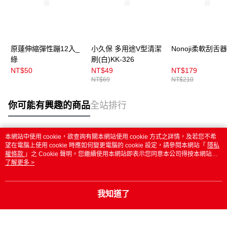
原薘伸縮彈性蹦12入_
小久保 多用途V型清潔
Nonoji柔軟刮舌器
綠
刷(白)KK-326
NT$50
NT$49
NT$179
NT$69
NT$210
你可能有興趣的商品
全站排行
本網站中使用 cookie，欲查詢有關本網站使用 cookie 方式之詳情，及若您不希
熱門標籤
望在電腦上使用 cookie 時應如何變更電腦的 cookie 設定，請參閱本網站「
隱私
權條款
」之 Cookie 聲明。您繼續使用本網站即表示您同意本公司得按本網站使
用條款之 Cookie 聲明使用 cookie。
了解更多 >
我知道了