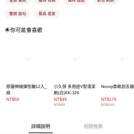
雙頭 餐具
獨特 收納
獨特 輕鬆
軟毛 刷頭
1.分期款項不併入電信帳單，「大哥付你分期」於每月結算日後寄送繳費提
每筆NT$100，滿NT$899(含以上)免運費
醒簡訊。
2.透過簡訊連結打開帳單後，可選擇「超商條碼／台灣大直營門市／銀行轉
雙頭 掛勾
餐具 居家
7-11取貨付款
帳／街口支付／iPASS MONEY」等通路繳費。
每筆NT$100，滿NT$899(含以上)免運費
【注意事項】
🌟你可能會喜歡
付款後7-11取貨
1.本服務係由「台灣大哥大股份有限公司」（以下簡稱本公司）所提供，讓
用戶於交易時，得透過本服務購買商品或服務，並由商店將買賣／分期付款
每筆NT$100，滿NT$899(含以上)免運費
買賣價金債權讓與本公司後，依約使用本公司帳單繳交帳款。
2.基於同意付款使用「大哥付你分期」之契約關係目的，商店將以您的個人
宅配
資料（包含姓名、電話或地址）提供予台灣大哥大進項蒐集、處理及利用，
由本公司與您本人進行分期帳單所需資料之確認、核對及更正。
每筆NT$100，滿NT$899(含以上)免運費
3.完整用戶服務條款，請詳閱以下連結：
https://oppay.tw/userRule
宅配(離島)
每筆NT$300，滿NT$3,000(含以上)免運費
原薘伸縮彈性蹦12入_
小久保 多用途V型清潔
Nonoji柔軟刮舌器
付款後門市自取
綠
刷(白)KK-326
NT$50
NT$49
NT$179
每筆NT$100，滿NT$399(含以上)免運費
NT$69
NT$210
詳細說明
相關推薦