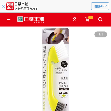
日藥本舖
開啟APP
立刻使用官方APP
0
1
/
1