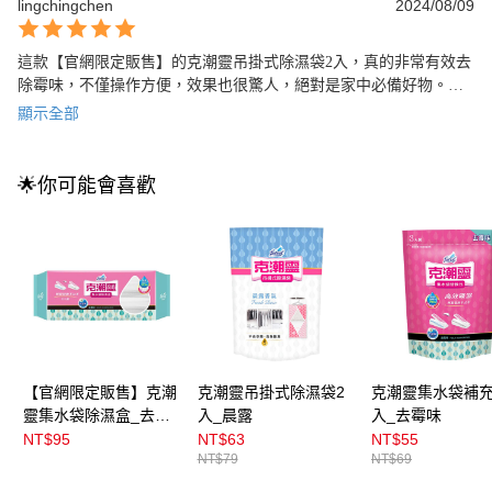
lingchingchen
2024/08/09
這款【官網限定販售】的克潮靈吊掛式除濕袋2入，真的非常有效去
除霉味，不僅操作方便，效果也很驚人，絕對是家中必備好物。強
力推薦！
顯示全部
🌟你可能會喜歡
【官網限定販售】克潮
克潮靈吊掛式除濕袋2
克潮靈集水袋補充
靈集水袋除濕盒_去霉
入_晨露
入_去霉味
味
NT$95
NT$63
NT$55
NT$79
NT$69