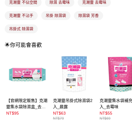
法說明評估內容。
克潮靈 不佔空間
除濕 去霉味
克潮靈 去霉味
付款後全家取貨
【繳款方式說明】
1.分期款項不併入電信帳單，「大哥付你分期」於每月結算日後寄送繳費提
每筆NT$100，滿NT$899(含以上)免運費
克潮靈 不沾手
吊掛 除濕袋
除濕袋 芳香
醒簡訊。
2.透過簡訊連結打開帳單後，可選擇「超商條碼／台灣大直營門市／銀行轉
7-11取貨付款
帳／街口支付／iPASS MONEY」等通路繳費。
吊掛式 除濕袋
每筆NT$100，滿NT$899(含以上)免運費
【注意事項】
付款後7-11取貨
1.本服務係由「台灣大哥大股份有限公司」（以下簡稱本公司）所提供，讓
🌟你可能會喜歡
用戶於交易時，得透過本服務購買商品或服務，並由商店將買賣／分期付款
每筆NT$100，滿NT$899(含以上)免運費
買賣價金債權讓與本公司後，依約使用本公司帳單繳交帳款。
2.基於同意付款使用「大哥付你分期」之契約關係目的，商店將以您的個人
宅配
資料（包含姓名、電話或地址）提供予台灣大哥大進項蒐集、處理及利用，
由本公司與您本人進行分期帳單所需資料之確認、核對及更正。
每筆NT$100，滿NT$899(含以上)免運費
3.完整用戶服務條款，請詳閱以下連結：
https://oppay.tw/userRule
宅配(離島)
每筆NT$300，滿NT$3,000(含以上)免運費
付款後門市自取
【官網限定販售】克潮
克潮靈吊掛式除濕袋2
克潮靈集水袋補充
靈集水袋除濕盒_去霉
入_晨露
入_去霉味
每筆NT$100，滿NT$399(含以上)免運費
味
NT$95
NT$63
NT$55
NT$79
NT$69