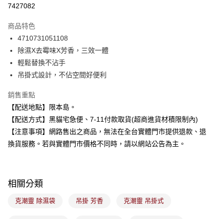
7427082
LINE Pay
商品特色
Apple Pay
4710731051108
除濕X去霉味X芳香，三效一體
街口支付
輕鬆替換不沾手
悠遊付
吊掛式設計，不佔空間好便利
Google Pay
銷售重點
【配送地點】限本島。
全盈+PAY
【配送方式】黑貓宅急便、7-11付款取貨(超商進貨材積限制內)
大哥付你分期
【注意事項】網路售出之商品，無法在全台實體門市提供退款、退
相關說明
換貨服務。若與實體門市價格不同時，請以網站公告為主。
【大哥付你分期使用說明】
ATM付款
1.本服務由台灣大哥大提供，台灣大哥大用戶可立即使用無須另外申請。
2.付款方式選擇「大哥付你分期」，訂單成立後會自動跳轉到大哥付的交易
流程，驗證手機門號後，選擇欲分期的期數、繳款截止日，確認付款後即完
運送方式
相關分類
成交易。
3.實際核准額度、可分期數及費用金額請依後續交易確認頁面所載為準。
全家取貨付款
克潮靈 除濕袋
吊掛 芳香
克潮靈 吊掛式
4.訂單成立30分鐘內，如未前往確認交易或遇審核未通過，訂單將自動取
每筆NT$100，滿NT$899(含以上)免運費
消。如遇「轉專審核」未通過狀況，表示未達大哥付你分期系統評分，恕無