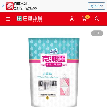
日藥本舖
開啟APP
立刻使用官方APP
0
1
/
1