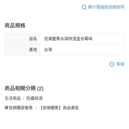
顯示電腦版詳細說明
商品規格
品名
克潮靈集水袋除溼盒去霉味
產地
台灣
客服
商品相關分類 (2)
生活用品
防蟲除濕
🟦官網獨家販售
【官網獨售】商品專區