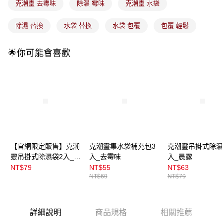
克潮靈 去霉味
除濕 霉味
克潮靈 水袋
1.分期款項不併入電信帳單，「大哥付你分期」於每月結算日後寄送繳費提
每筆NT$100，滿NT$899(含以上)免運費
醒簡訊。
2.透過簡訊連結打開帳單後，可選擇「超商條碼／台灣大直營門市／銀行轉
除濕 替換
水袋 替換
水袋 包覆
包覆 輕鬆
7-11取貨付款
帳／街口支付／iPASS MONEY」等通路繳費。
每筆NT$100，滿NT$899(含以上)免運費
【注意事項】
🌟你可能會喜歡
付款後7-11取貨
1.本服務係由「台灣大哥大股份有限公司」（以下簡稱本公司）所提供，讓
用戶於交易時，得透過本服務購買商品或服務，並由商店將買賣／分期付款
每筆NT$100，滿NT$899(含以上)免運費
買賣價金債權讓與本公司後，依約使用本公司帳單繳交帳款。
2.基於同意付款使用「大哥付你分期」之契約關係目的，商店將以您的個人
宅配
資料（包含姓名、電話或地址）提供予台灣大哥大進項蒐集、處理及利用，
由本公司與您本人進行分期帳單所需資料之確認、核對及更正。
每筆NT$100，滿NT$899(含以上)免運費
3.完整用戶服務條款，請詳閱以下連結：
https://oppay.tw/userRule
宅配(離島)
每筆NT$300，滿NT$3,000(含以上)免運費
【官網限定販售】克潮
克潮靈集水袋補充包3
克潮靈吊掛式除濕
付款後門市自取
靈吊掛式除濕袋2入_去
入_去霉味
入_晨露
霉味
NT$79
NT$55
NT$63
每筆NT$100，滿NT$399(含以上)免運費
NT$69
NT$79
詳細說明
商品規格
相關推薦