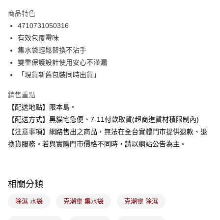
LINE Pay
商品特色
Apple Pay
4710731050316
有效包覆霉味
街口支付
集水袋輕鬆替換不沾手
悠遊付
雙重保護設計使用安心不滲漏
「現貨新舊包裝同時出貨」
Google Pay
銷售重點
全盈+PAY
【配送地點】限本島。
大哥付你分期
【配送方式】黑貓宅急便、7-11付款取貨(超商進貨材積限制內)
相關說明
【注意事項】網路售出之商品，無法在全台實體門市提供退款、退
【大哥付你分期使用說明】
換貨服務。若與實體門市價格不同時，請以網站公告為主。
ATM付款
1.本服務由台灣大哥大提供，台灣大哥大用戶可立即使用無須另外申請。
2.付款方式選擇「大哥付你分期」，訂單成立後會自動跳轉到大哥付的交易
流程，驗證手機門號後，選擇欲分期的期數、繳款截止日，確認付款後即完
運送方式
成交易。
3.實際核准額度、可分期數及費用金額請依後續交易確認頁面所載為準。
相關分類
全家取貨付款
4.訂單成立30分鐘內，如未前往確認交易或遇審核未通過，訂單將自動取
每筆NT$100，滿NT$899(含以上)免運費
消。如遇「轉專審核」未通過狀況，表示未達大哥付你分期系統評分，恕無
除濕 水袋
克潮靈 集水袋
克潮靈 除濕
法說明評估內容。
付款後全家取貨
【繳款方式說明】