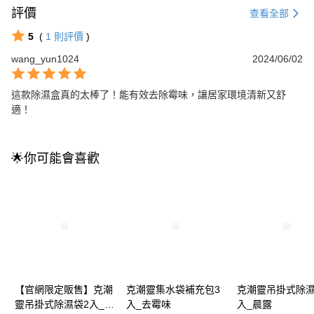
評價
查看全部
5
(
1
則評價
)
wang_yun1024
2024/06/02
這款除濕盒真的太棒了！能有效去除霉味，讓居家環境清新又舒
適！
🌟你可能會喜歡
【官網限定販售】克潮
克潮靈集水袋補充包3
克潮靈吊掛式除濕
靈吊掛式除濕袋2入_去
入_去霉味
入_晨露