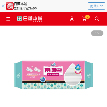
日藥本舖
開啟APP
立刻使用官方APP
0
1
/
2