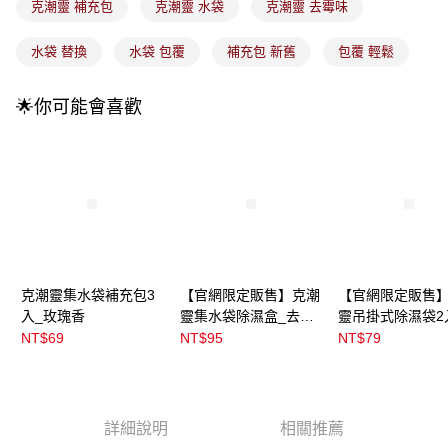
克潮靈 補充包
克潮靈 水袋
克潮靈 去霉味
1.分期款項不併入電信帳單，「大哥付你分期」於每月結算日後寄送繳費提
每筆NT$100，滿NT$899(含以上)免運費
醒簡訊。
2.透過簡訊連結打開帳單後，可選擇「超商條碼／台灣大直營門市／銀行轉
水袋 替換
水袋 包覆
補充包 新舊
包覆 輕鬆
7-11取貨付款
帳／街口支付／iPASS MONEY」等通路繳費。
每筆NT$100，滿NT$899(含以上)免運費
【注意事項】
🌟你可能會喜歡
付款後7-11取貨
1.本服務係由「台灣大哥大股份有限公司」（以下簡稱本公司）所提供，讓
用戶於交易時，得透過本服務購買商品或服務，並由商店將買賣／分期付款
每筆NT$100，滿NT$899(含以上)免運費
買賣價金債權讓與本公司後，依約使用本公司帳單繳交帳款。
2.基於同意付款使用「大哥付你分期」之契約關係目的，商店將以您的個人
宅配
資料（包含姓名、電話或地址）提供予台灣大哥大進項蒐集、處理及利用，
由本公司與您本人進行分期帳單所需資料之確認、核對及更正。
每筆NT$100，滿NT$899(含以上)免運費
3.完整用戶服務條款，請詳閱以下連結：
https://oppay.tw/userRule
宅配(離島)
每筆NT$300，滿NT$3,000(含以上)免運費
克潮靈集水袋補充包3
【官網限定販售】克潮
【官網限定販售
付款後門市自取
入_玫瑰香
靈集水袋除濕盒_去霉
靈吊掛式除濕袋2
味
霉味
NT$69
NT$95
NT$79
每筆NT$100，滿NT$399(含以上)免運費
詳細說明
相關推薦