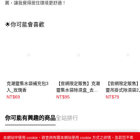
薦，讓我覺得居住環境更舒適！
🌟你可能會喜歡
克潮靈集水袋補充包3
【官網限定販售】克潮
【官網限定販售
入_玫瑰香
靈集水袋除濕盒_去霉
靈吊掛式除濕袋2
味
霉味
NT$69
NT$95
NT$79
你可能有興趣的商品
全站排行
本網站中使用 cookie，欲查詢有關本網站使用 cookie 方式之詳情，及若您不希