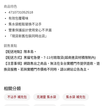
LINE Pay
商品特色
Apple Pay
4710731052518
有效包覆霉味
街口支付
集水袋輕鬆替換不沾手
悠遊付
雙重保護設計使用安心不滲漏
「現貨新舊包裝同時出貨」
Google Pay
銷售重點
全盈+PAY
【配送地點】限本島。
大哥付你分期
【配送方式】黑貓宅急便、7-11付款取貨(超商進貨材積限制內)
相關說明
【注意事項】網路售出之商品，無法在全台實體門市提供退款、退
【大哥付你分期使用說明】
換貨服務。若與實體門市價格不同時，請以網站公告為主。
ATM付款
1.本服務由台灣大哥大提供，台灣大哥大用戶可立即使用無須另外申請。
2.付款方式選擇「大哥付你分期」，訂單成立後會自動跳轉到大哥付的交易
流程，驗證手機門號後，選擇欲分期的期數、繳款截止日，確認付款後即完
運送方式
成交易。
3.實際核准額度、可分期數及費用金額請依後續交易確認頁面所載為準。
相關分類
全家取貨付款
4.訂單成立30分鐘內，如未前往確認交易或遇審核未通過，訂單將自動取
每筆NT$100，滿NT$899(含以上)免運費
消。如遇「轉專審核」未通過狀況，表示未達大哥付你分期系統評分，恕無
不沾手 補充包
克潮靈 集水袋
集水袋 補充包
法說明評估內容。
付款後全家取貨
【繳款方式說明】