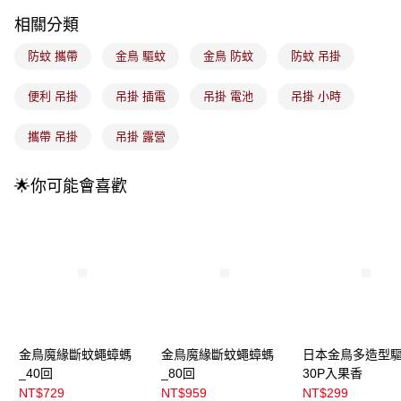
每筆NT$100，滿NT$899(含以上)免運費
消。如遇「轉專審核」未通過狀況，表示未達大哥付你分期系統評分，恕無
相關分類
法說明評估內容。
付款後全家取貨
【繳款方式說明】
1.分期款項不併入電信帳單，「大哥付你分期」於每月結算日後寄送繳費提
防蚊 攜帶
金鳥 驅蚊
金鳥 防蚊
防蚊 吊掛
每筆NT$100，滿NT$899(含以上)免運費
醒簡訊。
2.透過簡訊連結打開帳單後，可選擇「超商條碼／台灣大直營門市／銀行轉
7-11取貨付款
便利 吊掛
吊掛 插電
吊掛 電池
吊掛 小時
帳／街口支付／iPASS MONEY」等通路繳費。
每筆NT$100，滿NT$899(含以上)免運費
【注意事項】
攜帶 吊掛
吊掛 露營
付款後7-11取貨
1.本服務係由「台灣大哥大股份有限公司」（以下簡稱本公司）所提供，讓
用戶於交易時，得透過本服務購買商品或服務，並由商店將買賣／分期付款
每筆NT$100，滿NT$899(含以上)免運費
🌟你可能會喜歡
買賣價金債權讓與本公司後，依約使用本公司帳單繳交帳款。
2.基於同意付款使用「大哥付你分期」之契約關係目的，商店將以您的個人
宅配
資料（包含姓名、電話或地址）提供予台灣大哥大進項蒐集、處理及利用，
由本公司與您本人進行分期帳單所需資料之確認、核對及更正。
每筆NT$100，滿NT$899(含以上)免運費
3.完整用戶服務條款，請詳閱以下連結：
https://oppay.tw/userRule
宅配(離島)
每筆NT$300，滿NT$3,000(含以上)免運費
付款後門市自取
每筆NT$100，滿NT$399(含以上)免運費
金鳥魔緣斷蚊蠅蟑螞
金鳥魔緣斷蚊蠅蟑螞
日本金鳥多造型
_40回
_80回
30P入果香
NT$729
NT$959
NT$299