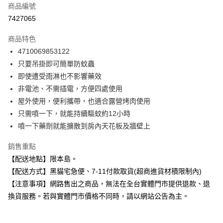
商品編號
超商取貨付款
7427065
LINE Pay
商品特色
Apple Pay
4710069853122
只要吊掛即可簡單防蚊蟲
街口支付
即使遭受雨淋也不影響藥效
悠遊付
非電池、不需插電，方便四處使用
屋外使用，便利攜帶，也適合露營烤肉使用
Google Pay
只需噴一下，就能持續驅蚊約12小時
全盈+PAY
噴一下藥劑就能擴散到房內天花板及牆壁上
大哥付你分期
銷售重點
相關說明
【配送地點】限本島。
【大哥付你分期使用說明】
【配送方式】黑貓宅急便、7-11付款取貨(超商進貨材積限制內)
ATM付款
1.本服務由台灣大哥大提供，台灣大哥大用戶可立即使用無須另外申請。
2.付款方式選擇「大哥付你分期」，訂單成立後會自動跳轉到大哥付的交易
【注意事項】網路售出之商品，無法在全台實體門市提供退款、退
流程，驗證手機門號後，選擇欲分期的期數、繳款截止日，確認付款後即完
換貨服務。若與實體門市價格不同時，請以網站公告為主。
運送方式
成交易。
3.實際核准額度、可分期數及費用金額請依後續交易確認頁面所載為準。
全家取貨付款
4.訂單成立30分鐘內，如未前往確認交易或遇審核未通過，訂單將自動取