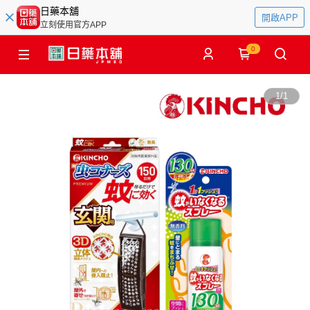
日藥本舖
開啟APP
立刻使用官方APP
0
1
/
1