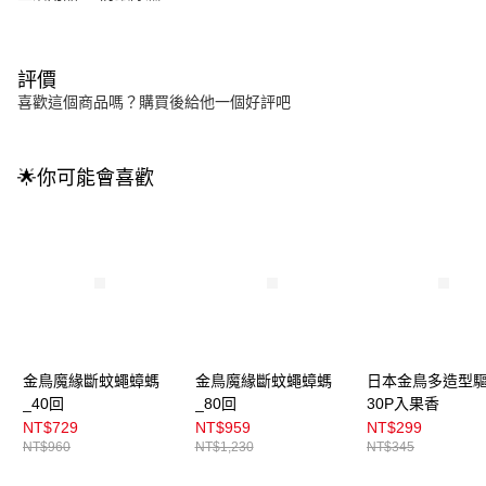
評價
喜歡這個商品嗎？購買後給他一個好評吧
🌟你可能會喜歡
金鳥魔緣斷蚊蠅蟑螞
金鳥魔緣斷蚊蠅蟑螞
日本金鳥多造型
_40回
_80回
30P入果香
NT$729
NT$959
NT$299
NT$960
NT$1,230
NT$345