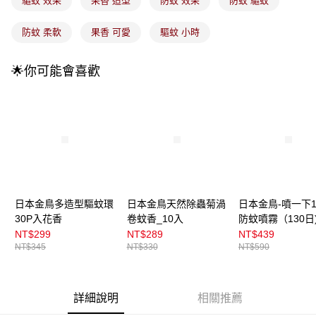
驅蚊 效果
果香 造型
防蚊 效果
防蚊 驅蚊
1.分期款項不併入電信帳單，「大哥付你分期」於每月結算日後寄送繳費提
每筆NT$100，滿NT$899(含以上)免運費
醒簡訊。
2.透過簡訊連結打開帳單後，可選擇「超商條碼／台灣大直營門市／銀行轉
防蚊 柔軟
果香 可愛
驅蚊 小時
7-11取貨付款
帳／街口支付／iPASS MONEY」等通路繳費。
每筆NT$100，滿NT$899(含以上)免運費
【注意事項】
🌟你可能會喜歡
付款後7-11取貨
1.本服務係由「台灣大哥大股份有限公司」（以下簡稱本公司）所提供，讓
用戶於交易時，得透過本服務購買商品或服務，並由商店將買賣／分期付款
每筆NT$100，滿NT$899(含以上)免運費
買賣價金債權讓與本公司後，依約使用本公司帳單繳交帳款。
2.基於同意付款使用「大哥付你分期」之契約關係目的，商店將以您的個人
宅配
資料（包含姓名、電話或地址）提供予台灣大哥大進項蒐集、處理及利用，
由本公司與您本人進行分期帳單所需資料之確認、核對及更正。
每筆NT$100，滿NT$899(含以上)免運費
3.完整用戶服務條款，請詳閱以下連結：
https://oppay.tw/userRule
宅配(離島)
每筆NT$300，滿NT$3,000(含以上)免運費
日本金鳥多造型驅蚊環
日本金鳥天然除蟲菊渦
日本金鳥-噴一下12
付款後門市自取
30P入花香
卷蚊香_10入
防蚊噴霧（130日
料
NT$299
NT$289
NT$439
每筆NT$100，滿NT$399(含以上)免運費
NT$345
NT$330
NT$590
詳細說明
相關推薦