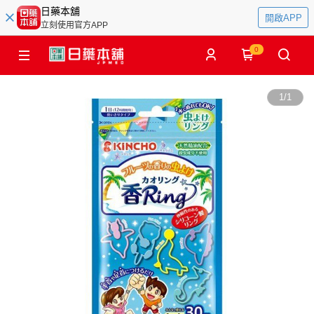
日藥本舖
開啟APP
立刻使用官方APP
0
1
/
1