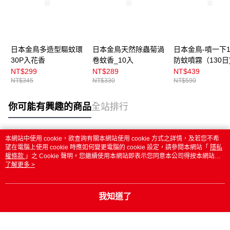
日本金鳥多造型驅蚊環
日本金鳥天然除蟲菊渦
日本金鳥-噴一下12
30P入花香
卷蚊香_10入
防蚊噴霧（130日
料
NT$299
NT$289
NT$439
NT$345
NT$330
NT$590
你可能有興趣的商品
全站排行
本網站中使用 cookie，欲查詢有關本網站使用 cookie 方式之詳情，及若您不希
熱門標籤
望在電腦上使用 cookie 時應如何變更電腦的 cookie 設定，請參閱本網站「
隱私
權條款
」之 Cookie 聲明。您繼續使用本網站即表示您同意本公司得按本網站使
用條款之 Cookie 聲明使用 cookie。
了解更多 >
我知道了