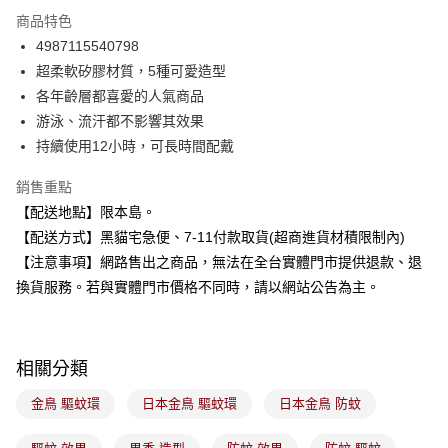
LINE Pay
商品特色
Apple Pay
4987115540798
超柔軟矽膠材質，5種可愛造型
街口支付
各年齡層都喜愛的人氣商品
悠遊付
游泳、流汗都不影響其效果
持續使用12小時，可長時間配戴
Google Pay
銷售重點
全盈+PAY
【配送地點】限本島。
大哥付你分期
【配送方式】黑貓宅急便、7-11付款取貨(超商進貨材積限制內)
相關說明
【注意事項】網路售出之商品，無法在全台實體門市提供退款、退
【大哥付你分期使用說明】
換貨服務。若與實體門市價格不同時，請以網站公告為主。
ATM付款
1.本服務由台灣大哥大提供，台灣大哥大用戶可立即使用無須另外申請。
2.付款方式選擇「大哥付你分期」，訂單成立後會自動跳轉到大哥付的交易
流程，驗證手機門號後，選擇欲分期的期數、繳款截止日，確認付款後即完
運送方式
成交易。
3.實際核准額度、可分期數及費用金額請依後續交易確認頁面所載為準。
相關分類
全家取貨付款
4.訂單成立30分鐘內，如未前往確認交易或遇審核未通過，訂單將自動取
每筆NT$100，滿NT$899(含以上)免運費
消。如遇「轉專審核」未通過狀況，表示未達大哥付你分期系統評分，恕無
金鳥 驅蚊環
日本金鳥 驅蚊環
日本金鳥 防蚊
法說明評估內容。
付款後全家取貨
【繳款方式說明】