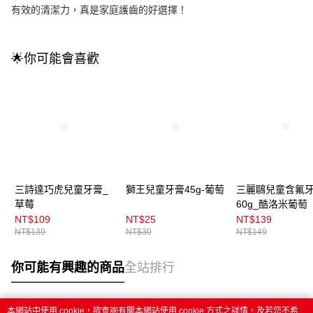
有效的清潔力，真是家庭護齒的好選擇！
🌟你可能會喜歡
三詩達巧虎兒童牙膏_
獅王兒童牙膏45g-葡萄
三麗鷗兒童含氟
草莓
60g_酷洛米葡萄
NT$109
NT$25
NT$139
NT$139
NT$30
NT$149
你可能有興趣的商品
全站排行
本網站中使用 cookie，欲查詢有關本網站使用 cookie 方式之詳情，及若您不希