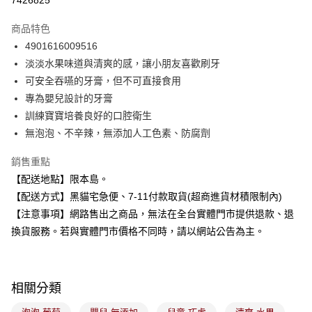
7426825
LINE Pay
商品特色
Apple Pay
4901616009516
淡淡水果味道與清爽的感，讓小朋友喜歡刷牙
街口支付
可安全吞嚥的牙膏，但不可直接食用
悠遊付
專為嬰兒設計的牙膏
訓練寶寶培養良好的口腔衛生
Google Pay
無泡泡、不辛辣，無添加人工色素、防腐劑
全盈+PAY
銷售重點
大哥付你分期
【配送地點】限本島。
相關說明
【配送方式】黑貓宅急便、7-11付款取貨(超商進貨材積限制內)
【大哥付你分期使用說明】
【注意事項】網路售出之商品，無法在全台實體門市提供退款、退
ATM付款
1.本服務由台灣大哥大提供，台灣大哥大用戶可立即使用無須另外申請。
2.付款方式選擇「大哥付你分期」，訂單成立後會自動跳轉到大哥付的交易
換貨服務。若與實體門市價格不同時，請以網站公告為主。
流程，驗證手機門號後，選擇欲分期的期數、繳款截止日，確認付款後即完
運送方式
成交易。
3.實際核准額度、可分期數及費用金額請依後續交易確認頁面所載為準。
全家取貨付款
4.訂單成立30分鐘內，如未前往確認交易或遇審核未通過，訂單將自動取
相關分類
每筆NT$100，滿NT$899(含以上)免運費
消。如遇「轉專審核」未通過狀況，表示未達大哥付你分期系統評分，恕無
法說明評估內容。