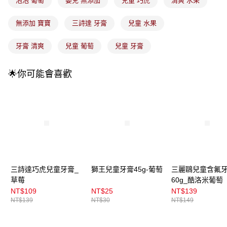
泡泡 葡萄
嬰兒 無添加
兒童 巧虎
清爽 水果
付款後全家取貨
【繳款方式說明】
1.分期款項不併入電信帳單，「大哥付你分期」於每月結算日後寄送繳費提
每筆NT$100，滿NT$899(含以上)免運費
醒簡訊。
無添加 寶寶
三詩達 牙膏
兒童 水果
2.透過簡訊連結打開帳單後，可選擇「超商條碼／台灣大直營門市／銀行轉
7-11取貨付款
帳／街口支付／iPASS MONEY」等通路繳費。
牙膏 清爽
兒童 葡萄
兒童 牙膏
每筆NT$100，滿NT$899(含以上)免運費
【注意事項】
付款後7-11取貨
1.本服務係由「台灣大哥大股份有限公司」（以下簡稱本公司）所提供，讓
🌟你可能會喜歡
用戶於交易時，得透過本服務購買商品或服務，並由商店將買賣／分期付款
每筆NT$100，滿NT$899(含以上)免運費
買賣價金債權讓與本公司後，依約使用本公司帳單繳交帳款。
2.基於同意付款使用「大哥付你分期」之契約關係目的，商店將以您的個人
宅配
資料（包含姓名、電話或地址）提供予台灣大哥大進項蒐集、處理及利用，
由本公司與您本人進行分期帳單所需資料之確認、核對及更正。
每筆NT$100，滿NT$899(含以上)免運費
3.完整用戶服務條款，請詳閱以下連結：
https://oppay.tw/userRule
宅配(離島)
每筆NT$300，滿NT$3,000(含以上)免運費
付款後門市自取
三詩達巧虎兒童牙膏_
獅王兒童牙膏45g-葡萄
三麗鷗兒童含氟
每筆NT$100，滿NT$399(含以上)免運費
草莓
60g_酷洛米葡萄
NT$109
NT$25
NT$139
NT$139
NT$30
NT$149