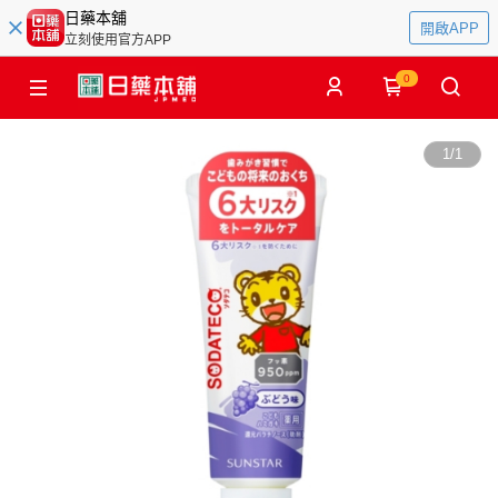
日藥本舖
開啟APP
立刻使用官方APP
0
1
/
1